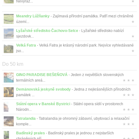
Nevýraz...
★
Meandry Lúžňanky
- Zajímavá přírodní památka. Patří mezi chráněné
území...
★
Lyžařské středisko Čachovo-Selce
- Lyžařské středisko nabízí
sjezdovk...
★
Velká Fatra
- Velká Fatra je krásný národní park. Nejvíce vyhledávané
jso...
★
Do 50 km
GINO PARADISE BEŠEŇOVÁ
- Jeden z největších slovenských
termálních areá...
★ ★ ★
Demänovská jeskyně svobody
- Jedna z nejkrásnějších přírodních
památek ...
★ ★ ★
Státní opera v Banské Bystrici
- Státní opera sídlí v prostorech
Národn...
★ ★ ★
Tatralandia
- Tatralandia je ohromný zábavní, ubytovací a relaxační
komple...
★ ★ ★
Badínský prales
- Badínský prales je jednou z nejstarších
chráněných pří...
★ ★ ★