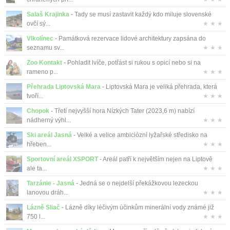
Salaš Krajinka
- Tady se musí zastavit každý kdo miluje slovenské
ovčí sý...
★ ★ ★
Vlkolínec
- Památková rezervace lidové architektury zapsána do
seznamu sv...
★ ★ ★
Zoo Kontakt
- Pohladit lvíče, potřást si rukou s opicí nebo si na
rameno p...
★ ★ ★
Přehrada Liptovská Mara
- Liptovská Mara je veliká přehrada, která
tvoří...
★ ★ ★
Chopok
- Třetí nejvyšší hora Nízkých Tater (2023,6 m) nabízí
nádherný výhl...
★ ★ ★
Ski areál Jasná
- Velké a velice ambiciózní lyžařské středisko na
hřeben...
★ ★ ★
Sportovní areál XSPORT
- Areál patří k největším nejen na Liptově
ale ta...
★ ★ ★
Tarzánie - Jasná
- Jedná se o nejdelší překážkovou lezeckou
lanovou dráh...
★ ★ ★
Lázně Sliač
- Lázně díky léčivým účinkům minerální vody známé již
750 l...
★ ★ ★