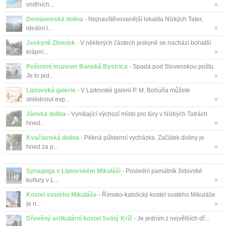
vnitřních...
★
Demänovská dolina
- Nejnavštěvovanější lokalita Nízkých Tater,
ideální l...
★
Jeskyně Zlomísk
- V některých částech jeskyně se nachází bohatší
krápní...
★
Poštovní muzeum Banská Bystrica
- Spadá pod Slovenskou poštu.
Je to jed...
★
Liptovská galerie
- V Liptovské galerii P. M. Bohúňa můžete
shlédnout exp...
★
Jánska dolina
- Vynikající výchozí místo pro túry v Nízkých Tatrách
hned...
★
Kvačianská dolina
- Pěkná půldenní vycházka. Začátek doliny je
hned za p...
★
Synagoga v Liptovském Mikuláši
- Poslední památník židovské
kultury v L...
★
Kostel svatého Mikuláše
- Římsko-katolický kostel svatého Mikuláše
je n...
★
Dřevěný artikulární kostel Svätý Kríž
- Je jedním z největších dř...