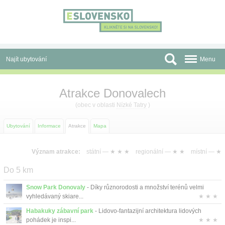
Panel pro správu cookies
Najít ubytování
Menu
Oblasti
Atrakce Donovalech
Slevy a Last Minute
(obec v oblasti
Nízké Tatry
)
Autobusové zájezdy
Ubytování
Informace
Atrakce
Mapa
Skupiny a konference
Význam atrakce:
státní —
★ ★ ★
regionální —
★ ★
místní —
★
Před cestou
Do 5 km
Atrakce
Snow Park Donovaly
- Díky různorodosti a množství terénů velmi
vyhledávaný skiare...
★ ★ ★
O nás
Habakuky zábavní park
- Lidovo-fantazijní architektura lidových
pohádek je inspi...
★ ★ ★