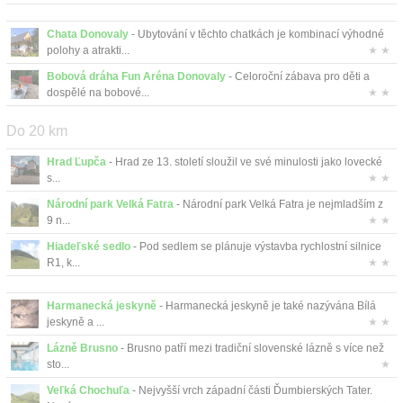
Kontakt
Chata Donovaly
- Ubytování v těchto chatkách je kombinací výhodné
polohy a atrakti...
★ ★
Bobová dráha Fun Aréna Donovaly
- Celoroční zábava pro děti a
dospělé na bobové...
★ ★
Do 20 km
Hrad Ľupča
- Hrad ze 13. století sloužil ve své minulosti jako lovecké
s...
★ ★
Národní park Velká Fatra
- Národní park Velká Fatra je nejmladším z
9 n...
★ ★
Hiadeľské sedlo
- Pod sedlem se plánuje výstavba rychlostní silnice
R1, k...
★ ★
Harmanecká jeskyně
- Harmanecká jeskyně je také nazývána Bílá
jeskyně a ...
★ ★
Lázně Brusno
- Brusno patří mezi tradiční slovenské lázně s více než
sto...
★
Veľká Chochuľa
- Nejvyšší vrch západní části Ďumbierských Tater.