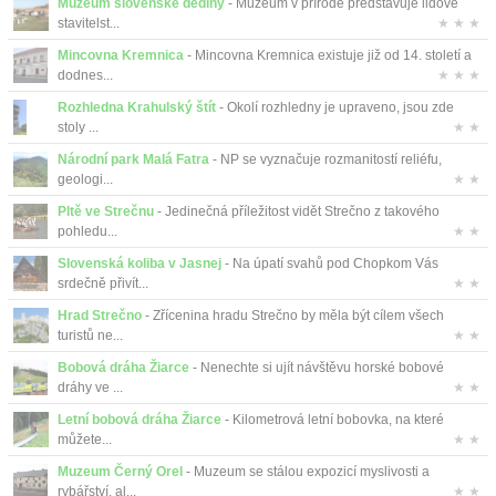
Muzeum slovenské dědiny
- Muzeum v přírodě představuje lidové
stavitelst...
★ ★ ★
Mincovna Kremnica
- Mincovna Kremnica existuje již od 14. století a
dodnes...
★ ★ ★
Rozhledna Krahulský štít
- Okolí rozhledny je upraveno, jsou zde
stoly ...
★ ★
Národní park Malá Fatra
- NP se vyznačuje rozmanitostí reliéfu,
geologi...
★ ★
Pltě ve Strečnu
- Jedinečná příležitost vidět Strečno z takového
pohledu...
★ ★
Slovenská koliba v Jasnej
- Na úpatí svahů pod Chopkom Vás
srdečně přivít...
★ ★
Hrad Strečno
- Zřícenina hradu Strečno by měla být cílem všech
turistů ne...
★ ★
Bobová dráha Žiarce
- Nenechte si ujít návštěvu horské bobové
dráhy ve ...
★ ★
Letní bobová dráha Žiarce
- Kilometrová letní bobovka, na které
můžete...
★ ★
Muzeum Černý Orel
- Muzeum se stálou expozicí myslivosti a
rybářství, al...
★ ★