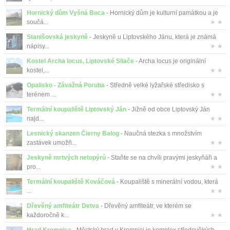
Hornický dům Vyšná Boca
- Hornický dům je kulturní památkou a je
součá...
★ ★
Stanišovská jeskyně
- Jeskyně u Liptovského Jánu, která je známá
nápisy...
★ ★
Kostel Archa locus, Liptovské Sliače
- Archa locus je originální
kostel,...
★ ★
Opalisko - Závažná Poruba
- Středně velké lyžařské středisko s
terénem ...
★ ★
Termální koupaliště Liptovský Ján
- Jižně od obce Liptovský Ján
najd...
★ ★
Lesnický skanzen Čierny Balog
- Naučná stezka s množstvím
zastávek umožň...
★ ★
Jeskyně mrtvých netopýrů
- Staňte se na chvíli pravými jeskyňáři a
pro...
★ ★
Termální koupaliště Kováčová
- Koupaliště s minerální vodou, která
...
★ ★
Dřevěný amfiteátr Detva
- Dřevěný amfiteátr, ve kterém se
každoročně k...
★ ★