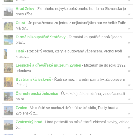
zámku ...
★
Hrad Zniev
- Z druhého nejvýše položeného hradu na Slovensku je
dnes zříce...
★
Ostrá
- Je považována za jednu z nejkrásnějších hor ve Velké Fatře.
Má dv...
★
Termální koupaliště Stráňavy
- Termální koupaliště nabízí jeden
plav...
★
Tlstá
- Rozložitý vrchol, který je budovaný vápencem. Vrchol tvoří
krasov...
★
Lesnické a dřevářské muzeum Zvolen
- Muzeum se do roku 1992
orientova...
★
Bystrianská jeskyně
- Řadí se mezi národní památky. Za objevení
těchto j...
★
Čiernohronská železnice
- Úzkokolejná lesní dráha, v současnosti
na ni ...
★
Zvolen
- Ve městě se nachází dvě královské sídla, Pustý hrad a
Zvolenský z...
★
Zvolenský hrad
- Hrad postavili na místě starší církevní stavby, vzhled
o...
★