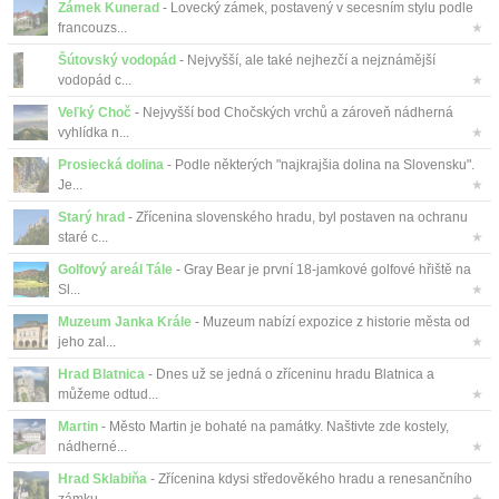
Zámek Kunerad
- Lovecký zámek, postavený v secesním stylu podle
francouzs...
★
Šútovský vodopád
- Nejvyšší, ale také nejhezčí a nejznámější
vodopád c...
★
Veľký Choč
- Nejvyšší bod Chočských vrchů a zároveň nádherná
vyhlídka n...
★
Prosiecká dolina
- Podle některých "najkrajšia dolina na Slovensku".
Je...
★
Starý hrad
- Zřícenina slovenského hradu, byl postaven na ochranu
staré c...
★
Golfový areál Tále
- Gray Bear je první 18-jamkové golfové hřiště na
Sl...
★
Muzeum Janka Krále
- Muzeum nabízí expozice z historie města od
jeho zal...
★
Hrad Blatnica
- Dnes už se jedná o zříceninu hradu Blatnica a
můžeme odtud...
★
Martin
- Město Martin je bohaté na památky. Naštivte zde kostely,
nádherné...
★
Hrad Sklabiňa
- Zřícenina kdysi středověkého hradu a renesančního