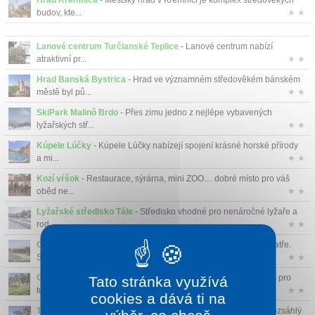
Hrad Kremnica
- Městský hrad v Kremnici je komplex středověkých
budov, kte...
★ ★
Lanové centrum Turčianské Teplice
- Lanové centrum nabízí
atraktivní pr...
★ ★
Hrad Banská Bystrica
- Hrad ve významném středověkém bánském
městě byl pů...
★ ★
SkiPark Malinô Brdo
- Přes zimu jedno z nejlépe vybavených
lyžařských stř...
★ ★
Kúpele Lúčky
- Kúpele Lúčky nabízejí spojení krásné horské přírody
a mi...
★ ★
Kozí vŕšok
- Restaurace, sýrárna, mini ZOO… dobré místo pro váš
oběd ne...
★ ★
Lyžařské středisko Tále
- Středisko vhodné pro nenáročné lyžaře a
rod...
★ ★
Chata pod Chlebom
- Horská chata, která se nachází v Malé Fatře.
Samotný v...
★ ★
Chata pod Suchým
- Chata je ideálním východiskovým bodem pro
Tato stránka využívá
túry po Malý...
★ ★
cookies a dává ti na
Turčianske Teplice
- Nádherné prostředí přírody Velké Fatry, rozsáhlý