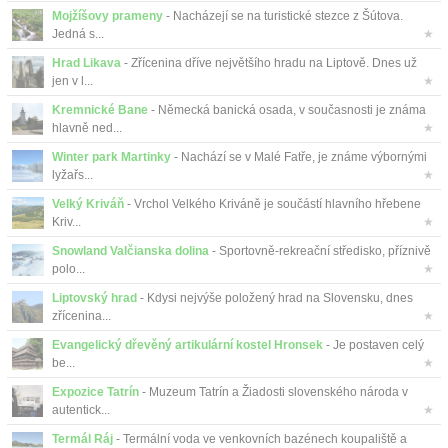
Mojžíšovy prameny
- Nacházejí se na turistické stezce z Šútova.
Jedná s...
★
Hrad Likava
- Zřícenina dříve největšího hradu na Liptově. Dnes už
jen v l...
★
Kremnické Bane
- Německá banická osada, v současnosti je známa
hlavně ned...
★
Winter park Martinky
- Nachází se v Malé Fatře, je známe výbornými
lyžařs...
★
Velký Kriváň
- Vrchol Velkého Kriváně je součástí hlavního hřebene
Kriv...
★
Snowland Valčianska dolina
- Sportovně-rekreační středisko, příznivě
polo...
★
Liptovský hrad
- Kdysi nejvýše položený hrad na Slovensku, dnes
zřícenina...
★
Evangelický dřevěný artikulární kostel Hronsek
- Je postaven celý
be...
★
Expozice Tatrín
- Muzeum Tatrín a Žiadosti slovenského národa v
autentick...
★
Termál Ráj
- Termální voda ve venkovních bazénech koupaliště a