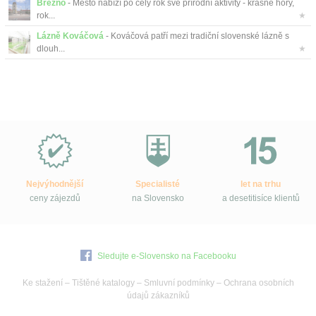
Brezno
- Město nabízí po celý rok své přírodní aktivity - krásné hory,
rok...
★
Lázně Kováčová
- Kováčová patří mezi tradiční slovenské lázně s
dlouh...
★
Proč
e-
Slovensko.cz?
Nejvýhodnější
Specialisté
let na trhu
ceny zájezdů
na Slovensko
a desetitisíce klientů
Sledujte e-Slovensko na Facebooku
Ke stažení
–
Tištěné katalogy
–
Smluvní podmínky
–
Ochrana osobních
údajů zákazníků