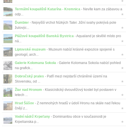
★
Termální koupaliště Katarína - Kremnica
- Nevíte kam za zábavou a
odp...
★
Ďumbier
- Nejvyšší vrchol Nízkých Tater. Jižní svahy pokrývá pole
žulovýc...
★
Plážové koupaliště Banská Bystrica
- Aqualand je skvělé místo pro
ná...
★
Liptovské muzeum
- Muzeum nabízí krásné expozice spojené s
geologií, arch...
★
Galerie Kolomana Sokola
- Galerie Kolomana Sokola nabízí pohled
na grafick...
★
Dobročský prales
- Patří mezi nejstarší chráněné území na
Slovensku, od ...
★
Žiar nad Hronom
- Klasicistický dvouvěžový kostel byl postaven v
letech ...
★
Hrad Šášov
- Z nemnohých hradů v údolí Hronu na skále nad řekou
čnějí z...
★
Vodní nádrž Krpeľany
- Dominantou obce v současnosti je
Krpelianska p...
★