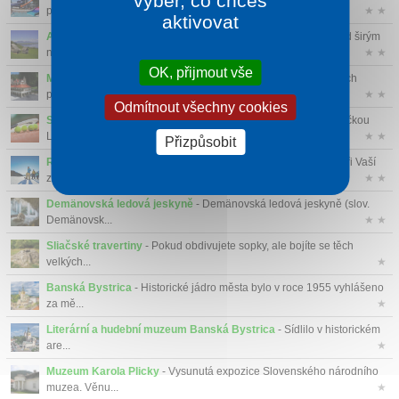
výběr, co chceš
par...
★ ★
aktivovat
Archeoskanzen Havránok
- Keltský a středověký skanzen pod širým
nebem. Uk...
★ ★
OK, přijmout vše
Mini Slovensko
- Mini Slovensko je areál slovenských kulturních
památek. P...
★ ★
Odmítnout všechny cookies
Sportovní areál Hájik
- Zázemí zde má hlavně tenis, pod hlavičkou
Liesk...
★ ★
Přizpůsobit
RAW Vrátna
- Vyzkoušejte širokou nabídku kvalitních služeb při Vaší
zimní...
★ ★
Demänovská ledová jeskyně
- Demänovská ledová jeskyně (slov.
Demänovsk...
★ ★
Sliačské travertiny
- Pokud obdivujete sopky, ale bojíte se těch
velkých...
★
Banská Bystrica
- Historické jádro města bylo v roce 1955 vyhlášeno
za mě...
★
Literární a hudební muzeum Banská Bystrica
- Sídlilo v historickém
are...
★
Muzeum Karola Plicky
- Vysunutá expozice Slovenského národního
muzea. Věnu...
★