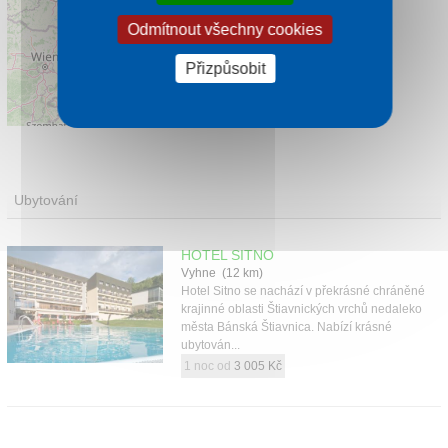
Odmítnout všechny cookies
Přizpůsobit
Leaflet
|
©
OpenStreetMap
contributors
Ubytování
HOTEL SITNO
Vyhne (12 km)
Hotel Sitno se nachází v překrásné chráněné
krajinné oblasti Štiavnických vrchů nedaleko
města Bánská Štiavnica. Nabízí krásné
ubytován...
1 noc od
3 005 Kč