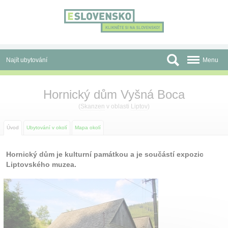
Panel pro správu cookies
Najít ubytování
Menu
Oblasti
Hornický dům Vyšná Boca
Slevy a Last Minute
(
Skanzen
v oblasti
Liptov
)
Autobusové zájezdy
Úvod
Ubytování v okolí
Mapa okolí
Skupiny a konference
Hornický dům je kulturní památkou a je součástí expozic
Liptovského muzea.
Před cestou
Atrakce
O nás