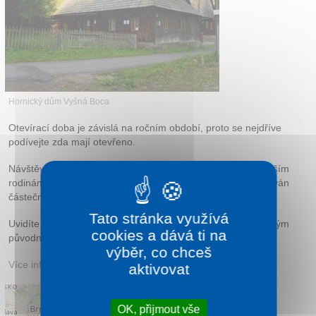
Kontakt
Hornický dům Vyšná Boca
Otevírací doba je závislá na ročním období, proto se nejdříve
podívejte zda mají otevřeno.
Návštěvu doporučujeme všem věkovým kategoriím, především
rodinám s dětmi a také vozíčkářům pro které je zde vybudován
částečný bezbariérový přístup.
Tato stránka využívá
Uvidíte zde typické hornické srubové domy s velmi zachovalým
cookies a dává ti na
původním interiérem.
výběr, co chceš
Více informací:
Hornický dům
aktivovat
OK, přijmout vše