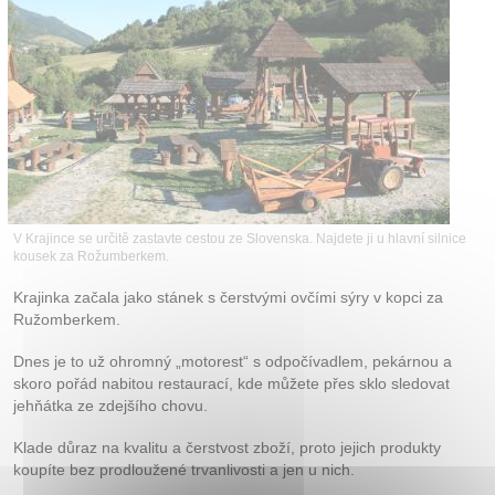
Kontakt
V Krajince se určitě zastavte cestou ze Slovenska. Najdete ji u hlavní silnice
kousek za Rožumberkem.
Krajinka začala jako stánek s čerstvými ovčími sýry v kopci za
Ružomberkem.
Dnes je to už ohromný „motorest“ s odpočívadlem, pekárnou a
skoro pořád nabitou restaurací, kde můžete přes sklo sledovat
jehňátka ze zdejšího chovu.
Klade důraz na kvalitu a čerstvost zboží, proto jejich produkty
koupíte bez prodloužené trvanlivosti a jen u nich.