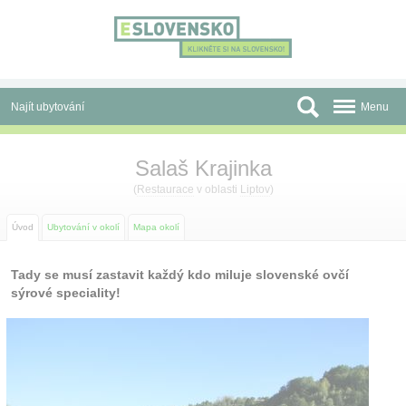
Panel pro správu cookies
Najít ubytování
Menu
Oblasti
Salaš Krajinka
Slevy a Last Minute
(
Restaurace
v oblasti
Liptov
)
Autobusové zájezdy
Úvod
Ubytování v okolí
Mapa okolí
Skupiny a konference
Tady se musí zastavit každý kdo miluje slovenské ovčí
sýrové speciality!
Před cestou
Atrakce
O nás