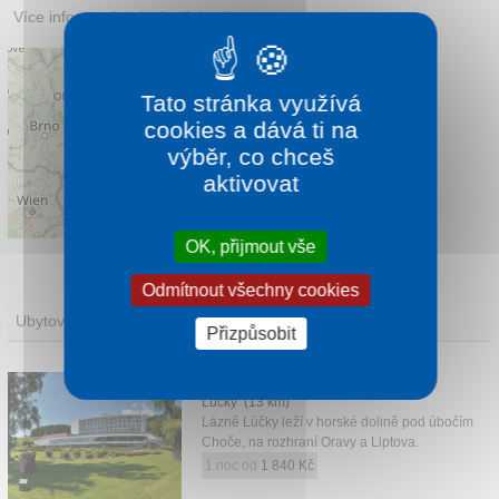
Více informací:
salaskrajinka.sk
Tato stránka využívá
cookies a dává ti na
výběr, co chceš
aktivovat
Leaflet
|
©
OpenStreetMap
contributors
OK, přijmout vše
Odmítnout všechny cookies
Ubytování
Přizpůsobit
KÚPELE LÚČKY KH CHOČ
Lúčky (13 km)
Lázně Lúčky leží v horské dolině pod úbočím
Choče, na rozhraní Oravy a Liptova.
1 noc od
1 840 Kč