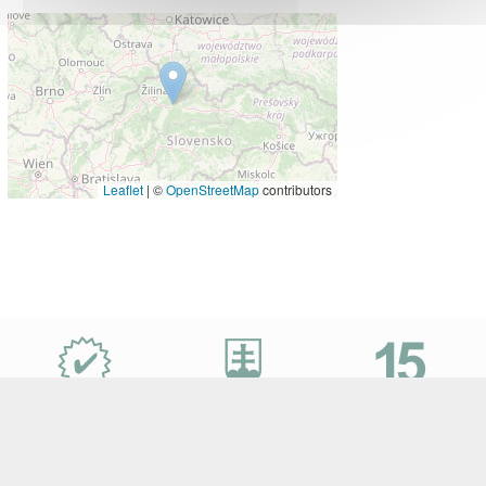
Leaflet
|
©
OpenStreetMap
contributors
Proč
e-
Slovensko.cz?
Nejvýhodnější
Specialisté
let na trhu
ceny zájezdů
na Slovensko
a desetitisíce klientů