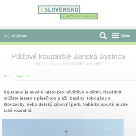
Panel pro správu cookies
Najít ubytování
Menu
Oblasti
Plážové koupaliště Banská Bystrica
Slevy a Last Minute
(
Termální koupaliště
v oblasti
Nízké Tatry
)
Autobusové zájezdy
Úvod
Mapa okolí
Skupiny a konference
Aqualand je skvělé místo pro návštěvu s dětmi. Navštívit
můžete jezero s písečnou pláží, bazény, tobogány a
Před cestou
klouzačky, nebo dětský zábavní park. Nabídka sportů je zde
také rozsáhlá.
Atrakce
O nás