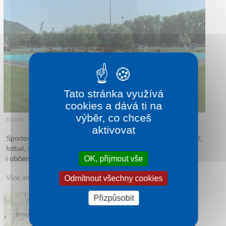
Kontakt
Tato stránka využívá
cookies a dává ti na
výběr, co chceš
Bazén
aktivovat
Sportovně se dají využít čluny, vodní bycikly, plážový volejbal,
fotbal, stolní tenis, minigolf, bedminton, bowling. Nabízí
i občerstvení a ubytování.
OK, přijmout vše
Více informací:
aqualandbb.eu
Odmítnout všechny cookies
Přizpůsobit