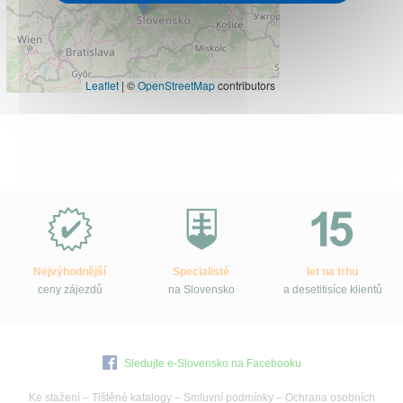
Leaflet
|
©
OpenStreetMap
contributors
Proč
e-
Slovensko.cz?
Nejvýhodnější
Specialisté
let na trhu
ceny zájezdů
na Slovensko
a desetitisíce klientů
Sledujte e-Slovensko na Facebooku
Ke stažení
–
Tištěné katalogy
–
Smluvní podmínky
–
Ochrana osobních