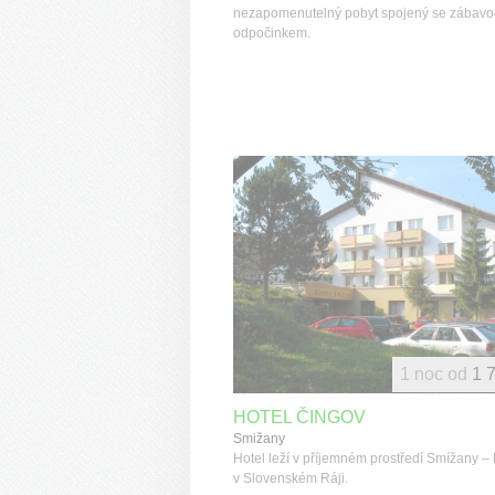
nezapomenutelný pobyt spojený se zábavo
odpočinkem.
1 noc od
1 
HOTEL ČINGOV
Smižany
Hotel leží v příjemném prostředí Smížany –
v Slovenském Ráji.