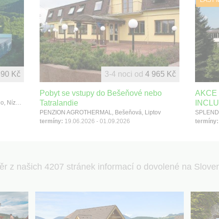
690 Kč
3-4 noci od
4 965 Kč
Pobyt se vstupy do Bešeňové nebo
AKCE 
Tatralandie
INCLU
LÁZEŇSKÝ HOTEL POĽANA, Kúpele Brusno, Nízké Tatry
PENZION AGROTHERMAL, Bešeňová, Liptov
termíny:
19.06.2026 - 01.09.2026
termíny:
ěr z našich 4207 stránek informací o dovolené na Slove