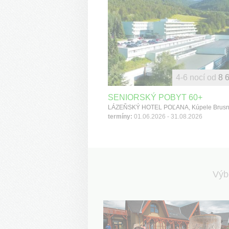
Slovensku
|
levná
dovolená
4-6 nocí od
8 
SENIORSKÝ POBYT 60+
termíny:
01.06.2026 - 31.08.2026
Výb