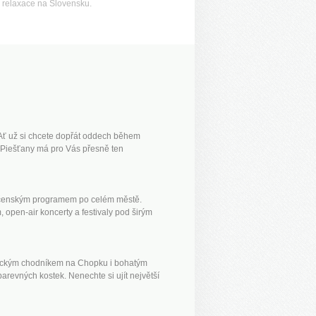
 relaxace na Slovensku.
 Ať už si chcete dopřát oddech během
k Piešťany má pro Vás přesně ten
lečenským programem po celém městě.
open-air koncerty a festivaly pod širým
atickým chodníkem na Chopku i bohatým
revných kostek. Nenechte si ujít největší