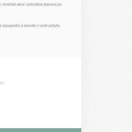
ty, vinařské akce i pohodlná doprava po
do aquaparků a lanovky v ceně pobytu,
íků