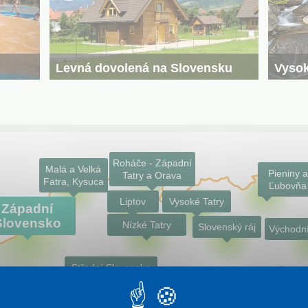
Vysok
Levná dovolená na Slovensku
žívá
Výhledy 
Rádi ušetříte? Právě pro vás jsou tu naše tipy na
iště. Na
čekají j
levnou dovolenou zahrnujíci třeba méně známé
rmálním
prověřen
termály
Patince
, pobyty v
chatových areálech
.
Štrbskéh
Vydejte se
levně na Slovensko
!
Roháče - Západní
Malá a Velká
Pieniny a
Tatry a Orava
Fatra, Kysuca
Ľubovňa
Liptov
Vysoké Tatry
Západní
Slovensko
Nízké Tatry
Slovenský ráj
Východn
Střední Slovensko