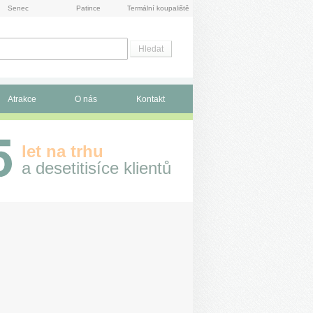
Senec
Patince
Termální koupaliště
Atrakce
O nás
Kontakt
let na trhu
a desetitisíce klientů