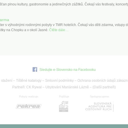
šťan plnou kultury, gastronomie a jedinečných zážitků. Čekají vás festivaly, koncer
darma
ter s výhodnými rodinnými pobyty v TMR hotelích. Čekají vás děti zdarma, vstupy 
itky na Chopku a v okolí Jasné.
Čtěte dále…
Sledujte e-Slovensko na Facebooku
 stažení
–
Tištěné katalogy
–
Smluvní podmínky
–
Ochrana osobních údajů zákazn
Partneři:
CK Rywal
–
Ubytování Mariánské Lázně
– (
Další partneři
)
Pobyty realizuje
Pojišťuje
Spolupracujeme