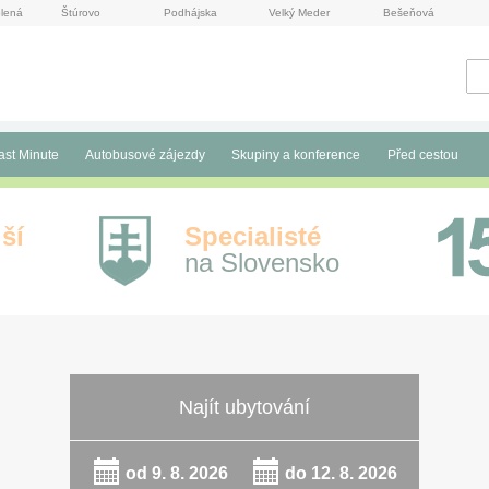
lená
Štúrovo
Podhájska
Velký Meder
Bešeňová
ast Minute
Autobusové zájezdy
Skupiny a konference
Před cestou
ší
Specialisté
na Slovensko
Najít ubytování
od
9. 8. 2026
do
12. 8. 2026