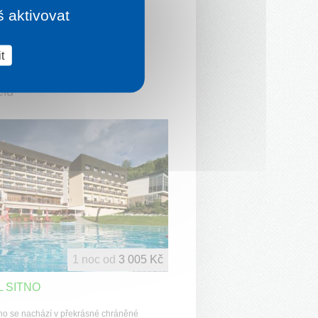
š aktivovat
t
elů
1 noc od
3 005 Kč
 SITNO
tno se nachází v překrásné chráněné