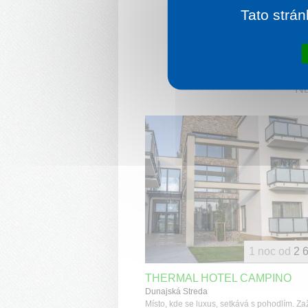
Tato strán
Ná
1 noc od
2 
THERMAL HOTEL CAMPINO
Dunajská Streda
Místo, kde se luxus, setkává s pohodlím. Zaž