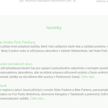
gril, možnost zakoupení dřevěného uhlí. Je...
zábavy a
Novinky
ty Hotelu Park Piešťany
s přidal nové pobytové balíčky, které Vám zpříjemní závěr léta a začátek podzimu.
 školy či práce nebo si užít pravou atmosferu v období Oktoberfestu, tak Hotel Par
srdci termálních lázní
září představují ideální čas pro spojení zaslouženého odpočinku s bohatým spo
kovatelnou atmosférou, kde se klidná relaxace přirozeně prolíná s živým uměním, 
nomické zážitky na vás během této sezóny v Piešťanech čekají.
Čtěte dále…
ptově
k v regionu Liptov! Jasná přichází s novým Slide Parkem a Bike Parkem, panoram
rakce ve Fun Parku Bešeňová, obnovené tobogány v Tatralandii a jedinečný Svět ba
apomenutelných zážitků.
Čtěte dále…