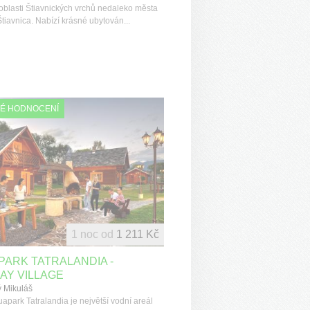
 oblasti Štiavnických vrchů nedaleko města
tiavnica. Nabízí krásné ubytován...
É HODNOCENÍ
1 noc od
1 211 Kč
ARK TATRALANDIA -
AY VILLAGE
ý Mikuláš
apark Tatralandia je největší vodní areál