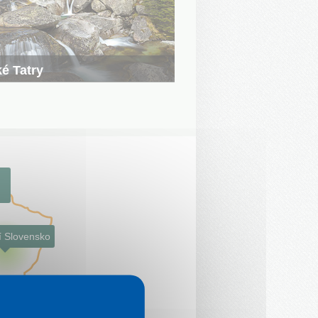
é Tatry
z jediných pořádných středoevropských hor
en na vás. Nabízíme vám desítky
ých ubytovatelů z
Tatranské Lomnice
,
o Plesa
nebo
Veľkého Slavkova
.
í Slovensko