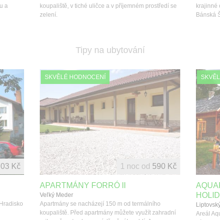
u a
koupaliště, v tiché uličce a v příjemném prostředí se
krajinné
zelení.
Bánská Š
Tipy na ubytování
SKVĚLÉ HODNOCENÍ
SKVĚL
703 Kč
1 noc od
590 Kč
APARTMÁNY FORRÓ II
AQUAP
HOLID
Veľký Meder
 Hradisko
Apartmány se nacházejí 150 m od termálního
Liptovsk
koupaliště. Před apartmány můžete využít zahradní
Areál Aqu