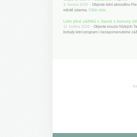
3. června 2026 –
Objevte letní atmosféru Pie
městě zdarma.
Čtěte dále…
Léto plné zážitků v Jasné s bonusy z
11. května 2026 –
Objevte kouzlo Nízkých Ta
bohatý letní program i nezapomenutelné záž
Ke