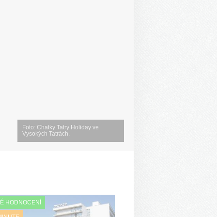
Foto: Chatky Tatry Holiday ve
Vysokých Tatrách.
É HODNOCENÍ
MINUTE