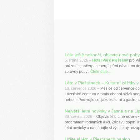
Léto ještě nekončí, objevte nové poby
5. srpna 2026 –
Hotel Park Piešťany
pro Vá
prázdnin, načerpat energii před návratem do
správný pobyt.
Čtěte dále…
Léto v Piešťanech – Kulturní zážitky v 
10. července 2026 –
Měsíce od července do 
Lázeňské centrum v tomto období ožívá neopa
nebem. Podívejte se, jaké kulturní a gastro
Největší letní novinky v Jasné a na Li
30. června 2026 –
Objevte léto plné novine
programem rodinných akcí. Zábavu doplní at
letní novinky a naplánujte si výlet plný nez
Užijte si léto v Piešťanech naplno