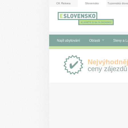
Panel pro správu cookies
CK Rekrea
Slovensko
Tuzemská dovo
Najít ubytování
Oblasti
Slevy a L
Proč
Nejvýhodněj
e-
ceny zájezdů
Slovensko.cz?