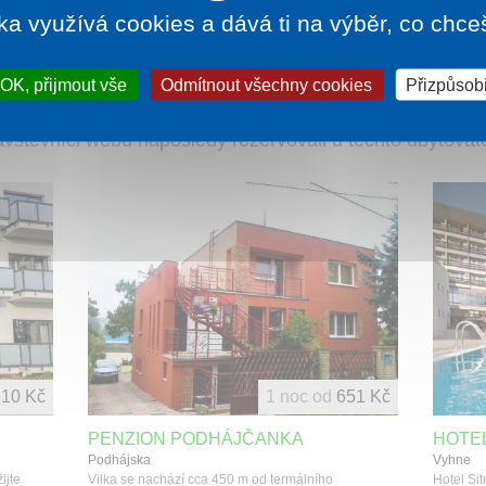
Jižní
ka využívá cookies a dává ti na výběr, co chce
Slovensko
OK, přijmout vše
Odmítnout všechny cookies
Přizpůsobi
vštěvníci webu naposledy rezervovali u těchto ubytovat
610 Kč
1 noc od
651 Kč
PENZION PODHÁJČANKA
HOTEL
Podhájska
Vyhne
ijte
Vilka se nachází cca 450 m od termálního
Hotel Si