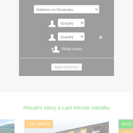
Přidat osobu
Aktuální slevy a Last Minute nabídky
LAST MINUTE
SKVĚL
LAST 