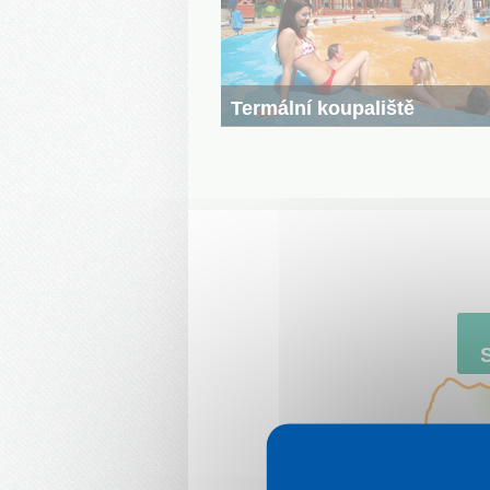
Termální koupaliště
Stovky tisíc Čechů ročně si na Slovensku u
aktrakce co doma nemají — termální koupal
škále mezi levnějším
Štúrovem
a velkým te
parkem
Tatralandia
jich tady je
přes 40
.
Bratislava