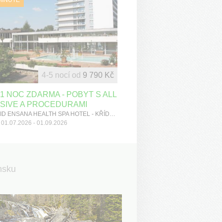
4-5 nocí od
9 790 Kč
1 NOC ZDARMA - POBYT S ALL
SIVE A PROCEDURAMI
SPLENDID ENSANA HEALTH SPA HOTEL - KŘÍDLO GRAND, Piešťany, Západní Slovensko
01.07.2026 - 01.09.2026
nsku