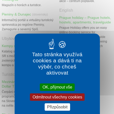
akce – centrum poptávek.
Magazín o horách a turistice.
English
Pieniny & Dunajec
(slovensky)
Prague holiday – Prague hotels,
Informačný portál a virtuálny turistický
hostels, apartments, travelguide
sprievodca po regióne Pieniny,
Prague Holiday offers you an easy
Zamagurie a severný Spiš.
online-booking service for
accommodation, and can provide
Ubytování
helpful information for sight-seeing
Kempy.sk
and travelling in Prague, Czech
Republic.
Katalog s 530 kempy na území ČR a
Tato stránka využívá
SR s možností vyhledávání dle
cookies a dává ti na
zvolených požadavků na vybavení
kempu a lokalitu.
výběr, co chceš
aktivovat
Turistické služby
Mezinárodní autopůjčovna
Dollar Thrifty
OK, přijmout vše
Čerpání mezinárodních bonusových
programů. 26 poboček v Čechách a
Odmítnout všechny cookies
na Slovensku a 1600 poboček
na světe.
Přizpůsobit