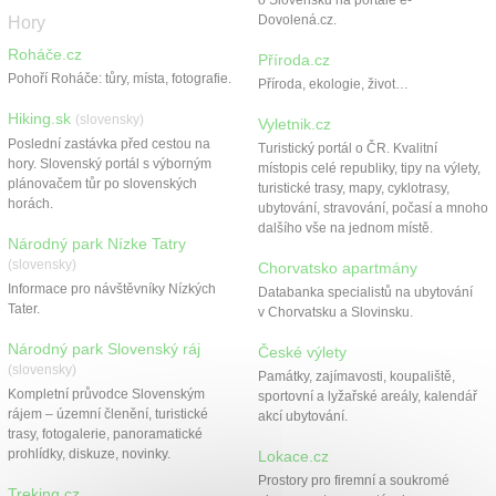
o Slovensku na portále e-
Kontakt
Dovolená.cz.
Hory
Roháče.cz
Příroda.cz
Pohoří Roháče: tůry, místa, fotografie.
Příroda, ekologie, život…
Hiking.sk
(slovensky)
Vyletnik.cz
Poslední zastávka před cestou na
Turistický portál o ČR. Kvalitní
hory. Slovenský portál s výborným
místopis celé republiky, tipy na výlety,
plánovačem tůr po slovenských
turistické trasy, mapy, cyklotrasy,
horách.
ubytování, stravování, počasí a mnoho
dalšího vše na jednom místě.
Národný park Nízke Tatry
(slovensky)
Chorvatsko apartmány
Informace pro návštěvníky Nízkých
Databanka specialistů na ubytování
Tater.
v Chorvatsku a Slovinsku.
Národný park Slovenský ráj
České výlety
(slovensky)
Památky, zajímavosti, koupaliště,
Kompletní průvodce Slovenským
sportovní a lyžařské areály, kalendář
rájem – územní členění, turistické
akcí ubytování.
trasy, fotogalerie, panoramatické
prohlídky, diskuze, novinky.
Lokace.cz
Prostory pro firemní a soukromé
Treking.cz