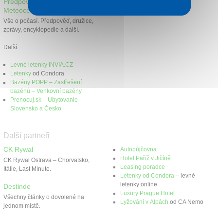
Předpověď počasí
Meteocentrum
Vše o počasí. Předpověď, družice,
zprávy, encyklopedie a další.
Další:
Levné letenky INVIA.CZ
Letenky
od Condora
Bazény POPP – Zastřešení
bazénů – Venkovní bazény
Prenocuj.sk – Ubytovanie
Slovensko a Česko
Další partneři
CK Rywal
Autopůjčovna
Hotel Paříž v Jičíně
CK Rywal Ostrava – Chorvatsko,
Leasing poradce
Itálie, Last Minute.
Letenky od Condora
– levné
letenky online
Destinde
Luxury Prague Hotel
Všechny články o dovolené na
Lyžování v Alpách
od CA Nemo
jednom místě.