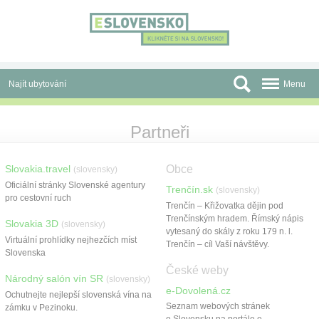
Panel pro správu cookies
Najít ubytování
Menu
Oblasti
Partneři
Slevy a Last Minute
Slovakia.travel
Obce
(slovensky)
Autobusové zájezdy
Oficiální stránky Slovenské agentury
Trenčín.sk
(slovensky)
pro cestovní ruch
Trenčín – Křižovatka dějin pod
Skupiny a konference
Trenčínským hradem. Římský nápis
Slovakia 3D
(slovensky)
vytesaný do skály z roku 179 n. l.
Před cestou
Virtuální prohlídky nejhezčích míst
Trenčín – cíl Vaší návštěvy.
Slovenska
Atrakce
České weby
Národný salón vín SR
(slovensky)
e-Dovolená.cz
O nás
Ochutnejte nejlepší slovenská vína na
Seznam webových stránek
zámku v Pezinoku.