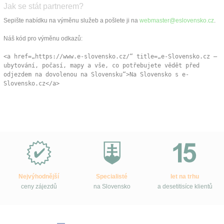
Jak se stát partnerem?
Sepište nabídku na výměnu služeb a pošlete ji na
webmaster@
eslovensko.cz
.
Náš kód pro výměnu odkazů:
<a href=„https://www.e-slovensko.cz/“ title=„e-Slovensko.cz –
ubytování, počasí, mapy a vše, co potřebujete vědět před
odjezdem na dovolenou na Slovensku“>Na Slovensko s e-
Slovensko.cz</a>
Proč
e-
Slovensko.cz?
Nejvýhodnější
Specialisté
let na trhu
ceny zájezdů
na Slovensko
a desetitisíce klientů