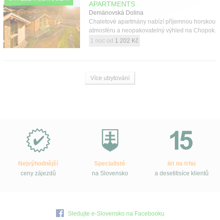
APARTMENTS
Demänovská Dolina
Chaletové apartmány nabízí příjemnou horskou
atmosféru a neopakovatelný výhled na Chopok.
1 noc od
1 202 Kč
Více ubytování
Proč
e-
Slovensko.cz?
Nejvýhodnější
Specialisté
let na trhu
ceny zájezdů
na Slovensko
a desetitisíce klientů
Sledujte e-Slovensko na Facebooku