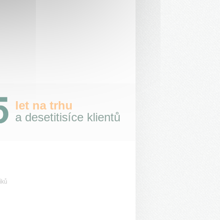
let na trhu
a desetitisíce klientů
íků