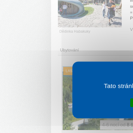
i
s
=
P
V
Dědinka Habakuky
Ubytování
LAST MINUTE
Tato strán
4-6 nocí od
8 