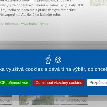
nteraktivního divadelního představení, kupovat si
uvenýry za pohádkovou měnu – Habakuky (1 zlatý HBK
 1 €), nebo se něco málo přiučit lidovým řemeslům.
řekvapení na Vás čeká na každém rohu.
íce informací:
www.habakuky.eu
LAST MINUTE
NOVINKA
ka využívá cookies a dává ti na výběr, co chce
SLEVA
OK, přijmout vše
Odmítnout všechny cookies
Přizpůsobi
690 Kč
1 noc od
2 040 Kč