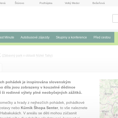
lená
Štúrovo
Podhájska
Velký Meder
Bešeňová
ast Minute
Autobusové zájezdy
Skupiny a konference
Před cestou
k
(
Zábavný park
v oblasti
Nízké Tatry
)
vých pohádek je inspirována slovenským
o díla jsou zobrazeny v kouzelné dědince
í či rodinné výlety plné neobyčejných zážitků.
omečky a hrady z nejhezčích pohádek, pohádkové
ostavy nebo
Kúrnik Šhopa Senter
, to vše naleznete
 Habakukách. V areálu se děti mohou zúčasnit