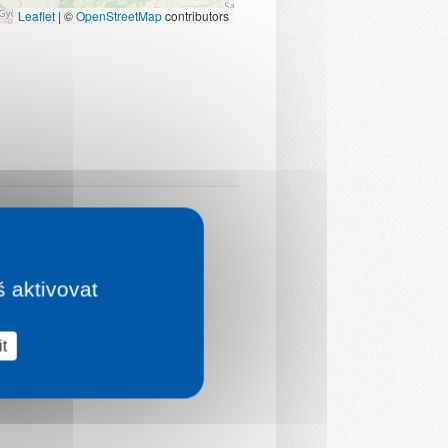
Leaflet
|
©
OpenStreetMap
contributors
š aktivovat
t