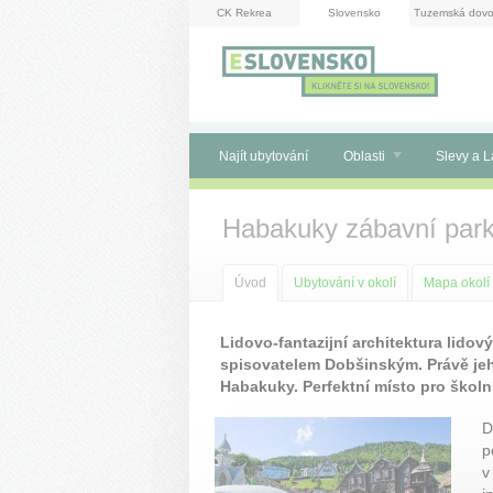
Panel pro správu cookies
CK Rekrea
Slovensko
Tuzemská dovo
Najít ubytování
Oblasti
Slevy a L
Habakuky zábavní par
Úvod
Ubytování v okolí
Mapa okolí
Lidovo-fantazijní architektura lido
spisovatelem Dobšinským. Právě jeh
Habakuky. Perfektní místo pro školn
D
p
v