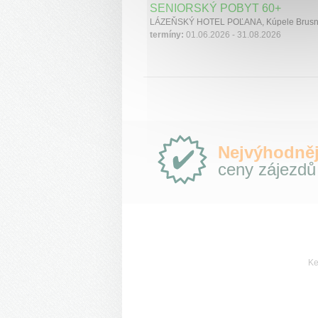
SENIORSKÝ POBYT 60+
termíny:
01.06.2026 - 31.08.2026
Proč
Nejvýhodněj
e-
ceny zájezdů
Slovensko.cz?
Ke