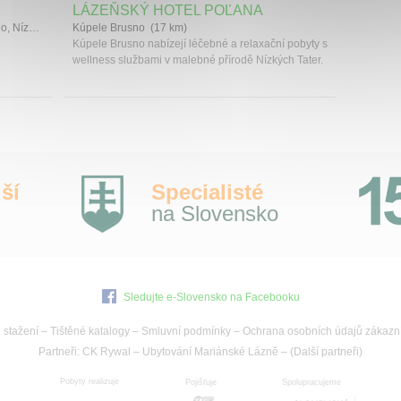
LÁZEŇSKÝ HOTEL POĽANA
LÁZEŇSKÝ HOTEL POĽANA, Kúpele Brusno, Nízké Tatry
Kúpele Brusno (17 km)
Kúpele Brusno nabízejí léčebné a relaxační pobyty s
wellness službami v malebné přírodě Nízkých Tater.
ší
Specialisté
na Slovensko
Sledujte e-Slovensko na Facebooku
 stažení
–
Tištěné katalogy
–
Smluvní podmínky
–
Ochrana osobních údajů zákazn
Partneři:
CK Rywal
–
Ubytování Mariánské Lázně
– (
Další partneři
)
Pobyty realizuje
Pojišťuje
Spolupracujeme