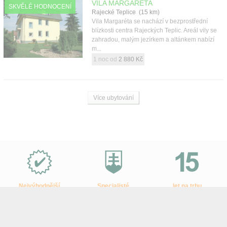
VILA MARGARÉTA
SKVĚLÉ HODNOCENÍ
Rajecké Teplice (15 km)
Vila Margaréta se nachází v bezprostřední
blízkosti centra Rajeckých Teplic. Areál vily se
zahradou, malým jezírkem a altánkem nabízí
m...
1 noc od
2 880 Kč
Více ubytování
Proč
e-
Slovensko.cz?
Nejvýhodnější
Specialisté
let na trhu
ceny zájezdů
na Slovensko
a desetitisíce klientů