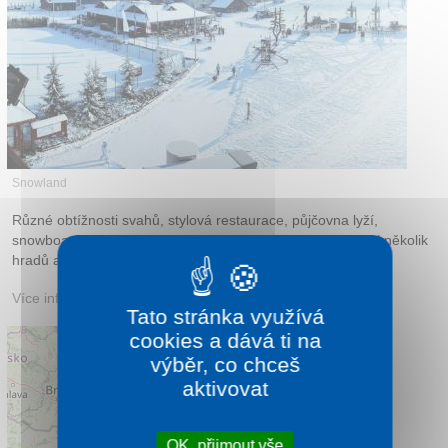
Kontakt
Snowland
Různé obtížnosti svahů, stylová restaurace, půjčovna lyží,
snowboard park, a přírodní kluziště. V blízkosti se nachází několik
hradů a kostel.
Více informací:
snowland.sk
Tato stránka využívá
cookies a dává ti na
výběr, co chceš
aktivovat
OK, přijmout vše