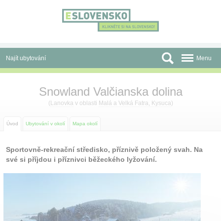
Panel pro správu cookies
Najít ubytování
Menu
Oblasti
Snowland Valčianska dolina
Slevy a Last Minute
(
Lanovka
v oblasti
Malá a Velká Fatra, Kysuca
)
Autobusové zájezdy
Úvod
Ubytování v okolí
Mapa okolí
Skupiny a konference
Sportovně-rekreační středisko, příznivě položený svah. Na
své si příjdou i příznivci běžeckého lyžování.
Před cestou
Atrakce
O nás