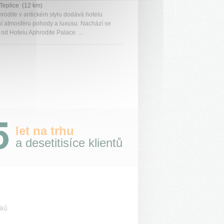
Teplice (12 km)
hrodite v antickém stylu dodává hotelu
ní atmosféru pohody a luxusu. Nachází se
od Hotelu Aphrodite Palace. ...
let na trhu
a desetitisíce klientů
íků