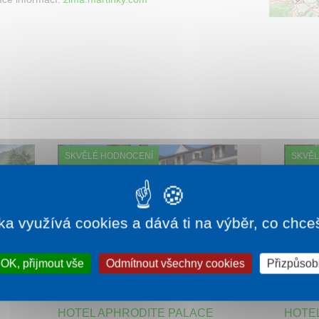
SKVĚLÉ HODNOCENÍ
SKVĚL
ka využívá cookies a dává ti na výběr, co chce
OK, přijmout vše
Odmítnout všechny cookies
Přizpůsobi
000 Kč
1 noc od
4 220 Kč
HOTEL APHRODITE PALACE
HOTE