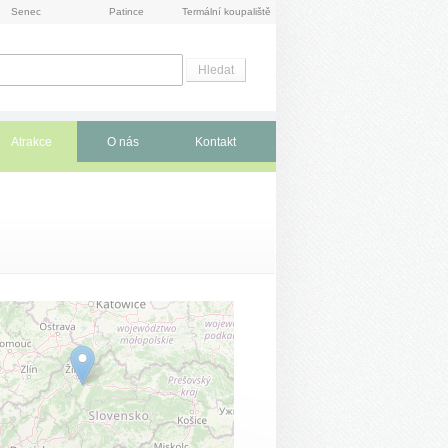
Senec
Patince
Termální koupaliště
Atrakce
O nás
Kontakt