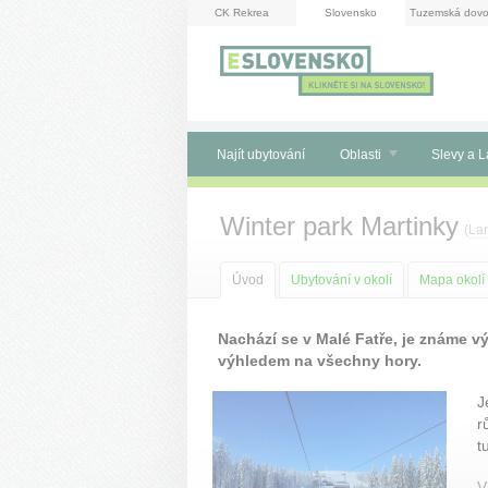
Panel pro správu cookies
CK Rekrea
Slovensko
Tuzemská dovo
Najít ubytování
Oblasti
Slevy a L
Winter park Martinky
(
La
Úvod
Ubytování v okolí
Mapa okolí
Nachází se v Malé Fatře, je známe v
výhledem na všechny hory.
J
r
t
V