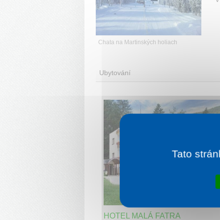
Chata na Martinských holiach
Ubytování
Tato strán
1 noc od
3 
HOTEL MALÁ FATRA