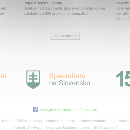
Rajecké Teplice (11 km)
Rajecké 
vět,
Hotel se nachází v centru lázeňského městečka a je
Hotel Ap
ool.
vzdálený cca 800 m od letního koupaliště.
netradič
30 metrů 
Více ubytování
ší
Specialisté
na Slovensko
Sledujte e-Slovensko na Facebooku
 stažení
–
Tištěné katalogy
–
Smluvní podmínky
–
Ochrana osobních údajů zákazn
Partneři:
CK Rywal
–
Ubytování Mariánské Lázně
– (
Další partneři
)