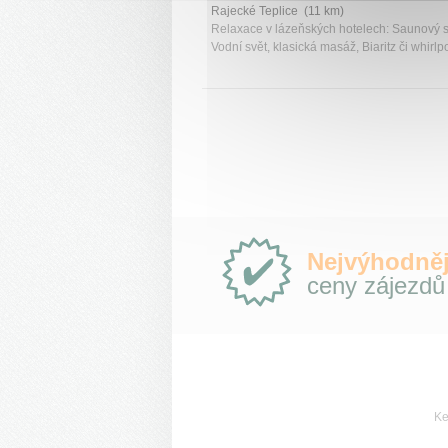
Rajecké Teplice (11 km)
Relaxace v lázeňských hotelech: Saunový s
Vodní svět, klasická masáž, Biaritz či whirlp
Proč
Nejvýhodněj
e-
ceny zájezdů
Slovensko.cz?
Ke