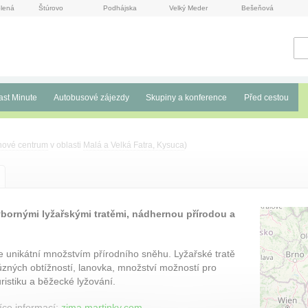
lená
Štúrovo
Podhájska
Velký Meder
Bešeňová
ast Minute
Autobusové zájezdy
Skupiny a konference
Před cestou
nové centrum
v oblasti
Malá a Velká Fatra, Kysuca
)
ýbornými lyžařskými tratěmi, nádhernou přírodou a
e unikátní množstvím přírodního sněhu. Lyžařské tratě
ůzných obtížností, lanovka, množství možností pro
uristiku a běžecké lyžování.
íce informací:
zima.martinky.com