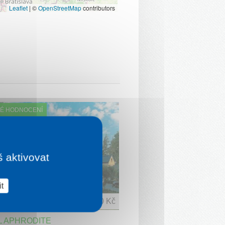
Leaflet
|
©
OpenStreetMap
contributors
É HODNOCENÍ
š aktivovat
t
1 noc od
3 970 Kč
L APHRODITE