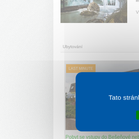
m
V
Ubytování
LAST MINUTE
Tato strán
3-4 noci od
4 
Pobyt se vstupy do Bešeňové ne