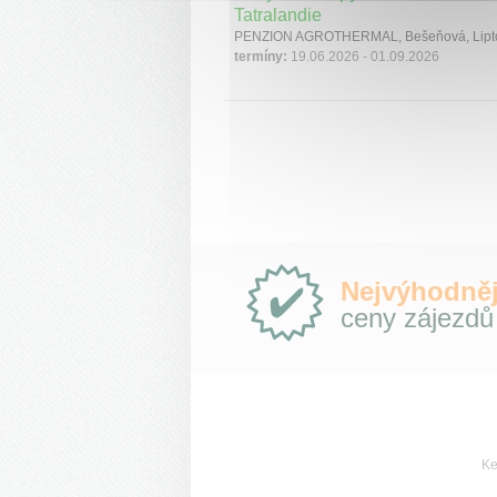
Tatralandie
PENZION AGROTHERMAL, Bešeňová, Lipt
termíny:
19.06.2026 - 01.09.2026
Proč
Nejvýhodněj
e-
ceny zájezdů
Slovensko.cz?
Ke