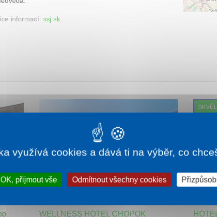
edvěda.
íce informací:
ssj.sk
SKVĚL
ka využívá cookies a dává ti na výběr, co chce
OK, přijmout vše
Odmítnout všechny cookies
Přizpůsobi
965 Kč
1 noc od
0 Kč
bo
WELLNESS HOTEL CHOPOK
HOTEL