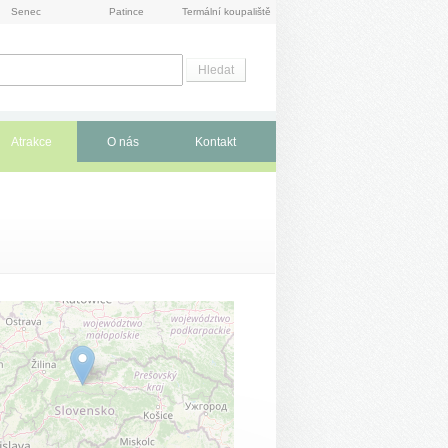
Senec
Patince
Termální koupaliště
Atrakce
O nás
Kontakt