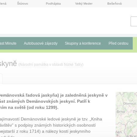
lená
Štúrovo
Podhájska
Velký Meder
Bešeňová
ast Minute
Autobusové zájezdy
Skupiny a konference
Před cestou
skyně
(
Národní památka
v oblasti
Nízké Tatry
)
Demänovská ľadová jaskyňa) je zaledněná jeskyně v
ást známých Demänovských jeskyní. Patří k
ím na světě (od roku 1299).
ajímavostí Demänovské ledové jeskyně je tzv. „Kniha
ávštěv“ s podpisy známých historických osobností
nejstarší z roku 1714) a nálezy kostí jeskynního