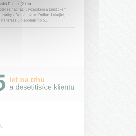
ská Dolina (2 km)
otel se nachází v lyžařském a turistickém
ahrádky v Demänovské Dolině. Lákající je
na terase u plápolajícího o...
let na trhu
a desetitisíce klientů
íků