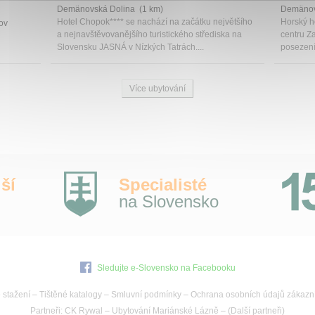
Demänovská Dolina (1 km)
Demänov
Hotel Chopok**** se nachází na začátku největšího
Horský h
ov
a nejnavštěvovanějšího turistického střediska na
centru Z
Slovensku JASNÁ v Nízkých Tatrách....
posezení 
Více ubytování
ší
Specialisté
na Slovensko
Sledujte e-Slovensko na Facebooku
 stažení
–
Tištěné katalogy
–
Smluvní podmínky
–
Ochrana osobních údajů zákazn
Partneři:
CK Rywal
–
Ubytování Mariánské Lázně
– (
Další partneři
)