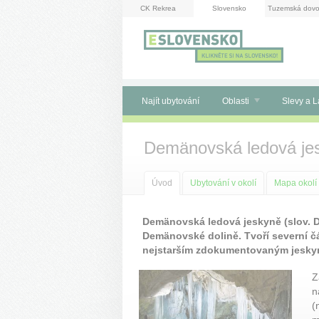
Panel pro správu cookies
CK Rekrea
Slovensko
Tuzemská dovo
Najít ubytování
Oblasti
Slevy a L
Demänovská ledová je
Úvod
Ubytování v okolí
Mapa okolí
Demänovská ledová jeskyně (slov. 
Demänovské dolině. Tvoří severní č
nejstarším zdokumentovaným jeskyn
Z
n
(