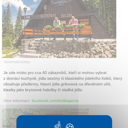
Kontakt
Slovenská koliba
Je zde místo pro cca 40 zákazníků, kteří si mohou vybrat
z domácí kuchyně, jídla sezóny či klasického jídelního lístků, který
obsahuje předkrmy, hlavní jídla grilovaná na dřevěném uhlí,
klasiky jako brynzové halušky či sladká jídla.
Více informací:
facebook.com/kolibajasna