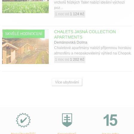
vrcholů Nízkých Tater nabízí ideální výchozí
poz...
1 noc od
1 124 Kč
CHALETS JASNÁ COLLECTION
SKVĚLÉ HODNOCENÍ
APARTMENTS
Demänovská Dolina
Chaletové apartmány nabízí příjemnou horskou
atmosféru a neopakovatelný výhled na Chopok.
1 noc od
1 202 Kč
Více ubytování
Proč
e-
Slovensko.cz?