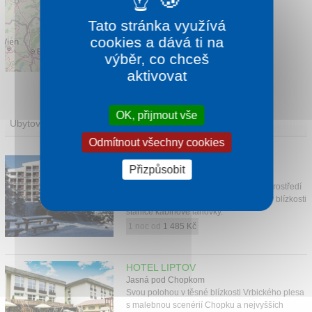
Tato stránka využívá
cookies a dává ti na
výběr, co chceš
Leaflet
|
©
OpenStreetMap
contributors
aktivovat
OK, přijmout vše
Ubytování
Odmítnout všechny cookies
HOTEL MARMOT JÁN ŠVERMA
Přizpůsobit
Demänovská Dolina
U Vrbického plesa v nízkotatranském prostředí
je umístěn Hotel Marmot Ján Šverma, v blízkosti
stanice kabinové lanovky.
1 noc od
1 485 Kč
HOTEL LIPTOV
Jasná pod Chopkom
Svou polohou v těsné blízkosti Vrbického plesa
s malebnou scenérií Chopku a nejvyšších