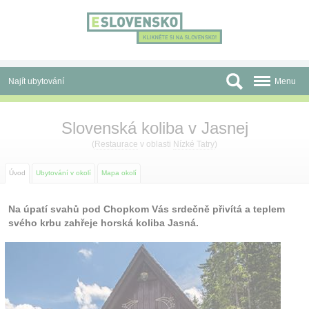
Panel pro správu cookies
Najít ubytování
Menu
Oblasti
Slovenská koliba v Jasnej
Slevy a Last Minute
(
Restaurace
v oblasti
Nízké Tatry
)
Autobusové zájezdy
Úvod
Ubytování v okolí
Mapa okolí
Skupiny a konference
Na úpatí svahů pod Chopkom Vás srdečně přivítá a teplem
svého krbu zahřeje horská koliba Jasná.
Před cestou
Atrakce
O nás