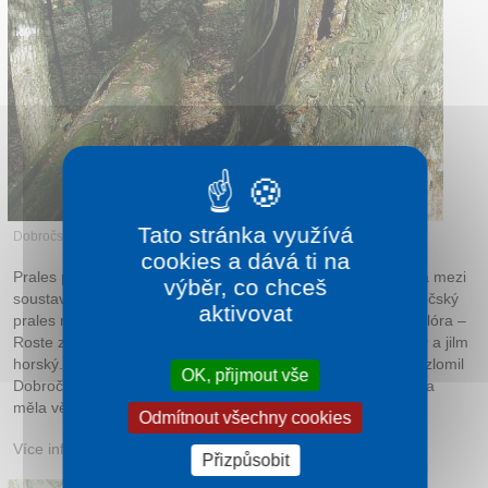
Kontakt
Tato stránka využívá
Dobročský prales
cookies a dává ti na
Prales patří mezi národní přírodní rezervace na Slovensku a mezi
výběr, co chceš
soustavu území evropského významu NATURA 2000. Dobročský
aktivovat
prales není součástí žádného vyššího chráněného útvaru. Flóra –
Roste zde jedle, smrk, dub a méně javor horský, jasan štíhlý a jilm
horský. Někteří jedinci jsou staří stovky let. V roce 1964 vítr zlomil
OK, přijmout vše
Dobročskou jedli, která patřila mezi nejmohutnější v Evropě a
měla věk cca 450–500 let.
Odmítnout všechny cookies
Více informací:
lesy.sk
Přizpůsobit