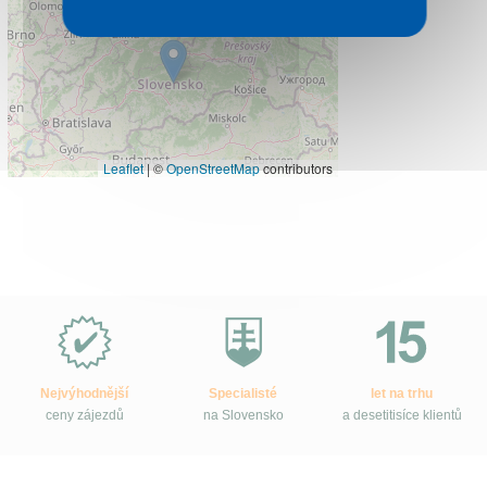
Leaflet
|
©
OpenStreetMap
contributors
Proč
e-
Slovensko.cz?
Nejvýhodnější
Specialisté
let na trhu
ceny zájezdů
na Slovensko
a desetitisíce klientů