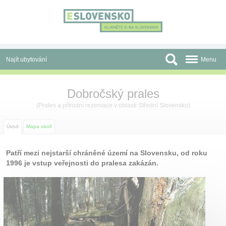
Panel pro správu cookies
Najít ubytování
Menu
Oblasti
Dobročský prales
Slevy a Last Minute
(
Prales a přírodní rezervace
v oblasti
Střední Slovensko
)
Autobusové zájezdy
Úvod
Mapa okolí
Skupiny a konference
Patří mezi nejstarší chráněné území na Slovensku, od roku
1996 je vstup veřejnosti do pralesa zakázán.
Před cestou
Atrakce
O nás