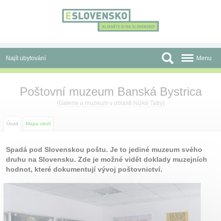
Panel pro správu cookies
Najít ubytování
Menu
Oblasti
Poštovní muzeum Banská Bystrica
Slevy a Last Minute
(
Galerie a muzeum
v oblasti
Nízké Tatry
)
Autobusové zájezdy
Úvod
Mapa okolí
Skupiny a konference
Spadá pod Slovenskou poštu. Je to jediné muzeum svého
druhu na Slovensku. Zde je možné vidět doklady muzejních
Před cestou
hodnot, které dokumentují vývoj poštovnictví.
Atrakce
O nás