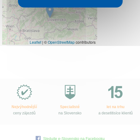
Leaflet
|
©
OpenStreetMap
contributors
Proč
e-
Slovensko.cz?
Nejvýhodnější
Specialisté
let na trhu
ceny zájezdů
na Slovensko
a desetitisíce klientů
Sledujte e-Slovensko na Facebooku