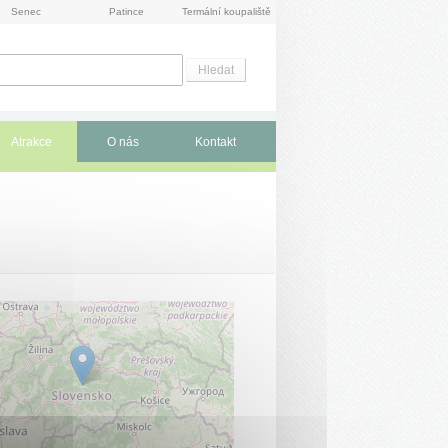
Senec
Patince
Termální koupaliště
Atrakce
O nás
Kontakt