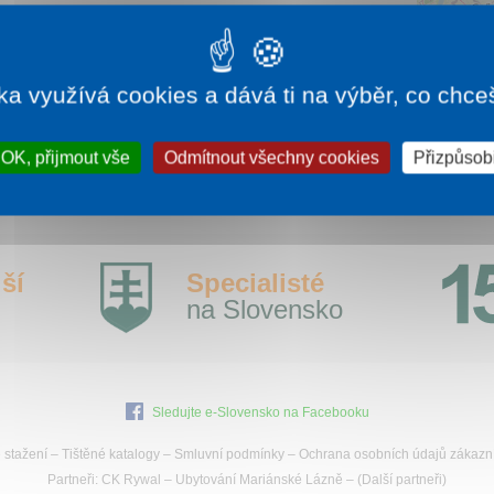
íce informací:
brezno.sk
ka využívá cookies a dává ti na výběr, co chce
OK, přijmout vše
Odmítnout všechny cookies
Přizpůsobi
ší
Specialisté
na Slovensko
Sledujte e-Slovensko na Facebooku
 stažení
–
Tištěné katalogy
–
Smluvní podmínky
–
Ochrana osobních údajů zákazn
Partneři:
CK Rywal
–
Ubytování Mariánské Lázně
– (
Další partneři
)