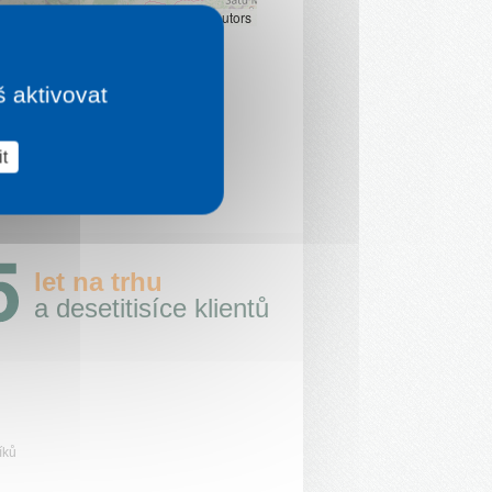
Leaflet
|
©
OpenStreetMap
contributors
š aktivovat
t
let na trhu
a desetitisíce klientů
íků