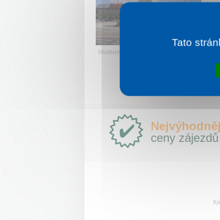
V
Tato strán
Muzeum
Proč
Nejvýhodněj
e-
ceny zájezdů
Slovensko.cz?
Ke