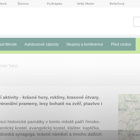
lená
Štúrovo
Podhájska
Velký Meder
Bešeňová
ast Minute
Autobusové zájezdy
Skupiny a konference
Před cestou
ízké Tatry
)
 aktivity - krásné hory, rokliny, krasové útvary,
inerální prameny, lesy bohaté na zvěř, ptactvo i
ezi historické památky v tomto městě patří římsko-
atolický kostel, evangelický kostel, klášter, kaplička,
idovská synagoga, krásné náměstí a mnoho dalších.