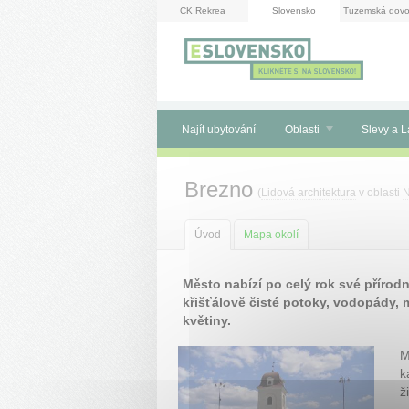
Panel pro správu cookies
CK Rekrea
Slovensko
Tuzemská dovo
Najít ubytování
Oblasti
Slevy a L
Brezno
(
Lidová architektura
v oblasti
N
Úvod
Mapa okolí
Město nabízí po celý rok své přírodní
křišťálově čisté potoky, vodopády, m
květiny.
M
k
ž