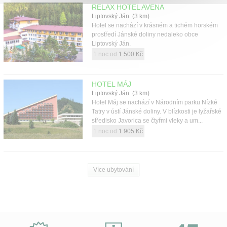
RELAX HOTEL AVENA
Liptovský Ján (3 km)
Hotel se nachází v krásném a tichém horském
prostředí Jánské doliny nedaleko obce
Liptovský Ján.
1 noc od
1 500 Kč
HOTEL MÁJ
Liptovský Ján (3 km)
Hotel Máj se nachází v Národním parku Nízké
Tatry v ústí Jánské doliny. V blízkosti je lyžařské
středisko Javorica se čtyřmi vleky a um...
1 noc od
1 905 Kč
Více ubytování
Proč