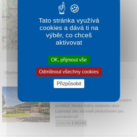
Tato stránka využívá
cookies a dává ti na
výběr, co chceš
aktivovat
Leaflet
|
©
OpenStreetMap
contributors
OK, přijmout vše
Odmítnout všechny cookies
Ubytování
Přizpůsobit
WELLNESS HOTEL ALEXANDRA
Liptovský Ján (2 km)
Hotel se nachází v krásném a tichém horském
prostředí Jánské doliny nedaleko obce
Liptovský Ján, na místě předurčeném pro
poznávání pří...
1 noc od
1 923 Kč