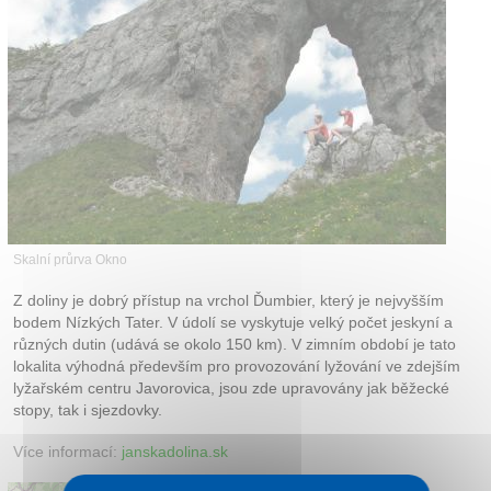
Kontakt
Skalní průrva Okno
Z doliny je dobrý přístup na vrchol Ďumbier, který je nejvyšším
bodem Nízkých Tater. V údolí se vyskytuje velký počet jeskyní a
různých dutin (udává se okolo 150 km). V zimním období je tato
lokalita výhodná především pro provozování lyžování ve zdejším
lyžařském centru Javorovica, jsou zde upravovány jak běžecké
stopy, tak i sjezdovky.
Více informací:
janskadolina.sk