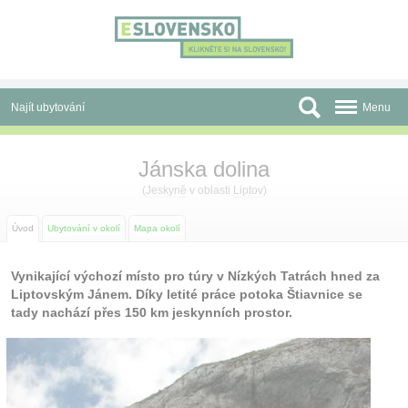
Panel pro správu cookies
Najít ubytování
Menu
Oblasti
Jánska dolina
Slevy a Last Minute
(
Jeskyně
v oblasti
Liptov
)
Autobusové zájezdy
Úvod
Ubytování v okolí
Mapa okolí
Skupiny a konference
Vynikající výchozí místo pro túry v Nízkých Tatrách hned za
Liptovským Jánem. Díky letité práce potoka Štiavnice se
Před cestou
tady nachází přes 150 km jeskynních prostor.
Atrakce
O nás