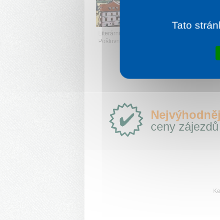
V
Tato strán
Literární a hudební muzeum a
Poštovní muzeum. Banská Bystrica
Proč
Nejvýhodněj
e-
ceny zájezdů
Slovensko.cz?
Ke