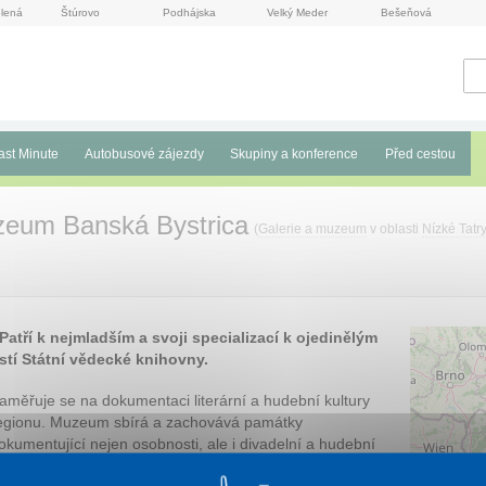
lená
Štúrovo
Podhájska
Velký Meder
Bešeňová
ast Minute
Autobusové zájezdy
Skupiny a konference
Před cestou
uzeum Banská Bystrica
(
Galerie a muzeum
v oblasti
Nízké Tatr
 Patří k nejmladším a svoji specializací k ojedinělým
tí Státní vědecké knihovny.
aměřuje se na dokumentaci literární a hudební kultury
egionu. Muzeum sbírá a zachovává památky
okumentující nejen osobnosti, ale i divadelní a hudební
oubory a spolky.