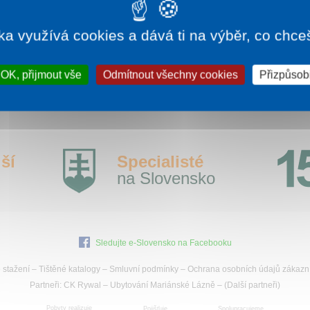
íce informací:
muzeum.sk
ka využívá cookies a dává ti na výběr, co chce
OK, přijmout vše
Odmítnout všechny cookies
Přizpůsobi
ší
Specialisté
na Slovensko
Sledujte e-Slovensko na Facebooku
 stažení
–
Tištěné katalogy
–
Smluvní podmínky
–
Ochrana osobních údajů zákazn
Partneři:
CK Rywal
–
Ubytování Mariánské Lázně
– (
Další partneři
)
Pobyty realizuje
Pojišťuje
Spolupracujeme