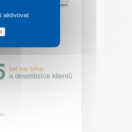
Leaflet
|
©
OpenStreetMap
contributors
š aktivovat
t
let na trhu
a desetitisíce klientů
íků