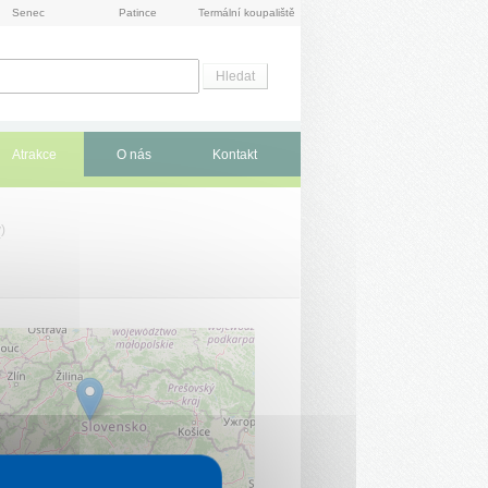
Senec
Patince
Termální koupaliště
Atrakce
O nás
Kontakt
y
)