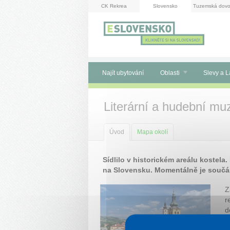
Panel pro správu cookies
CK Rekrea
Slovensko
Tuzemská dovo
Najít ubytování
Oblasti
Slevy a L
Literární a hudební m
Úvod
Mapa okolí
Sídlilo v historickém areálu kostela.
na Slovensku. Momentálně je součás
Z
r
d
s