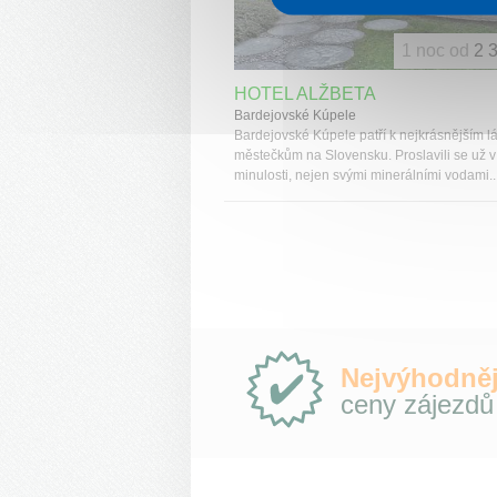
1 noc od
2 
HOTEL ALŽBETA
Bardejovské Kúpele
Bardejovské Kúpele patří k nejkrásnějším 
městečkům na Slovensku. Proslavili se už v
minulosti, nejen svými minerálními vodami..
Proč
Nejvýhodněj
e-
ceny zájezdů
Slovensko.cz?