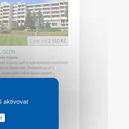
1 noc od
2 310 Kč
L OZÓN
ské Kúpele
ské Kúpele patří k nejkrásnějším lázeňským
m na Slovensku. Proslavili se už v
, nejen svými minerálními vodami...
š aktivovat
t