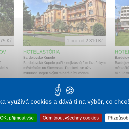
175 Kč
1 noc od
2 310 Kč
ŠOV
HOTEL ASTÓRIA
HOTE
Bardejovské Kúpele
Bardejov
ě
Bardejovské Kúpele patří k nejkrásnějším lázeňským
Bardejov
vání s
městečkům na Slovensku. Proslavili se už v
městečků
.
minulosti, nejen svými minerálními vodami...
minulosti
ka využívá cookies a dává ti na výběr, co chce
OK, přijmout vše
Odmítnout všechny cookies
Přizpůsobi