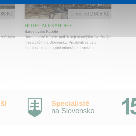
335 Kč
1 noc od
2 605 Kč
HOTEL ALEXANDER
Bardejovské Kúpele
lázeňským
Bardejovské Kúpele patří k nejkrásnějším lázeňským
městečkům na Slovensku. Proslavili se už v
.
minulosti, nejen svými minerálními vodami...
ší
Specialisté
na Slovensko