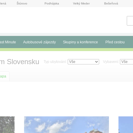
lená
Štúrovo
Podhájska
Velký Meder
Bešeňová
ast Minute
Autobusové zájezdy
Skupiny a konference
Před cestou
ím Slovensku
Typ ubytování:
Vybavení:
apa