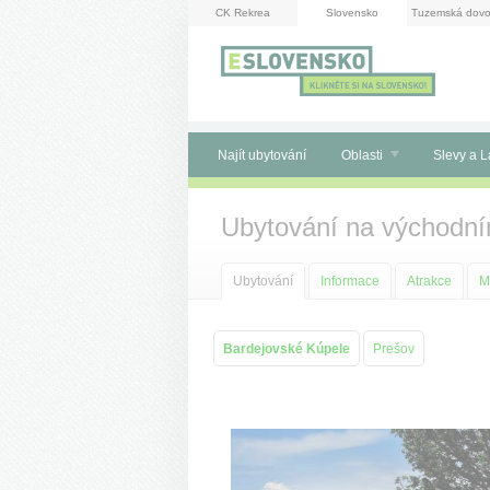
Panel pro správu cookies
CK Rekrea
Slovensko
Tuzemská dovo
Najít ubytování
Oblasti
Slevy a L
Ubytování na východn
Ubytování
Informace
Atrakce
M
Bardejovské Kúpele
Prešov