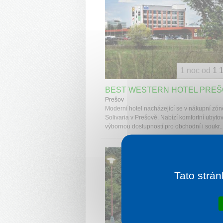
1 noc od
1 
BEST WESTERN HOTEL PRE
Prešov
Moderní hotel nacházející se v nákupní zón
Solivaria v Prešově. Nabízí komfortní ubyto
výbornou dostupností pro obchodní i soukr..
Tato strán