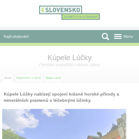
Panel pro správu cookies
Najít ubytování
Menu
Oblasti
Kúpele Lúčky
Slevy a Last Minute
(
Termální koupaliště
v oblasti
Liptov
)
Autobusové zájezdy
Úvod
Ubytování v okolí
Mapa okolí
Skupiny a konference
Kúpele Lúčky nabízejí spojení krásné horské přírody a
minerálních pramenů s léčebnými účinky.
Před cestou
Atrakce
O nás