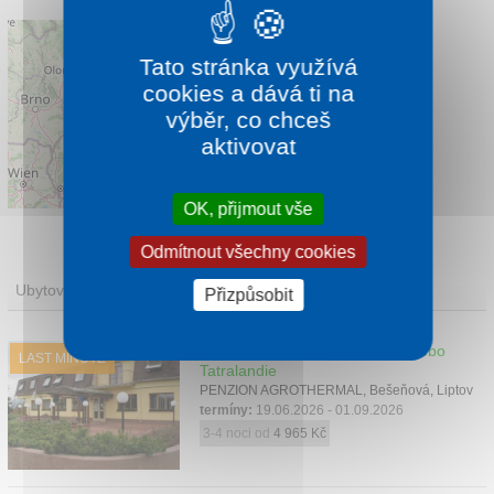
Tato stránka využívá
cookies a dává ti na
výběr, co chceš
aktivovat
Leaflet
|
©
OpenStreetMap
contributors
OK, přijmout vše
Odmítnout všechny cookies
Ubytování
Přizpůsobit
Pobyt se vstupy do Bešeňové nebo
LAST MINUTE
Tatralandie
PENZION AGROTHERMAL, Bešeňová, Liptov
termíny:
19.06.2026 - 01.09.2026
3-4 noci od
4 965 Kč