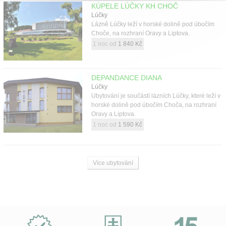
KÚPELE LÚČKY KH CHOČ
Lúčky
Lázně Lúčky leží v horské dolině pod úbočím
Choče, na rozhraní Oravy a Liptova.
1 noc od
1 840 Kč
DEPANDANCE DIANA
Lúčky
Ubytování je součástí lázních Lúčky, které leží v
horské dolině pod úbočím Choča, na rozhraní
Oravy a Liptova.
1 noc od
1 590 Kč
Více ubytování
Proč