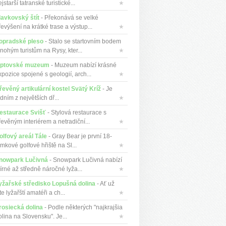
jstarší tatranské turistické...
★
lavkovský štít
- Překonává se velké
evýšení na krátké trase a výstup...
★
opradské pleso
- Stalo se startovním bodem
nohým turistům na Rysy, kter...
★
iptovské muzeum
- Muzeum nabízí krásné
xpozice spojené s geologií, arch...
★
řevěný artikulární kostel Svätý Kríž
- Je
dním z největších dř...
★
estaurace Svišť
- Stylová restaurace s
řevěným interiérem a netradiční...
★
olfový areál Tále
- Gray Bear je první 18-
mkové golfové hřiště na Sl...
★
nowpark Lučivná
- Snowpark Lučivná nabízí
írné až středně náročné lyža...
★
yžařské středisko Lopušná dolina
- Ať už
te lyžařští amatéři a ch...
★
rosiecká dolina
- Podle některých "najkrajšia
olina na Slovensku". Je...
★