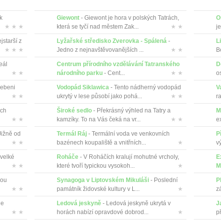
 k
Giewont
- Giewont je hora v polských Tatrách,
O
★ ★ ★
která se tyčí nad městem Zak...
★ ★
je
jstarší z
Lyžařské středisko Zverovka - Spálená
-
L
★ ★ ★
Jedno z nejnavštěvovanějších ...
★ ★
B
eál
Centrum přírodního vzdělávání Tatranského
D
★ ★
národního parku
- Cent...
★ ★
o
řebeni
Vodopád Siklawica
- Tento nádherný vodopád
V
★ ★
ukrytý v lese působí jako pohá...
★ ★
r
ých
Široké sedlo
- Překrásný výhled na Tatry a
M
★ ★
kamzíky. To na Vás čeká na vr...
★ ★
ex
Jižně od
Termál Ráj
- Termální voda ve venkovních
P
★ ★
bazénech koupaliště a vnitřních...
★
vý
 velké
Roháče
- V Roháčích kralují mohutné vrcholy,
E
★ ★
které tvoří typickou vysokoh...
★
M
lou
Synagoga v Liptovském Mikuláši
- Poslední
P
★ ★
památník židovské kultury v L...
★
z
je
Ledová jeskyně
- Ledová jeskyně ukrytá v
J
★ ★
horách nabízí opravdové dobrod...
★
př