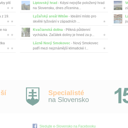
vby pltí
Liptovský hrad
- Kdysi nejvýše položený hrad
V
★ ★
na Slovensku, dnes zřícenina...
★
z
 z 19.
Lyžařský areál Witów
- Ideální místo pro
L
★ ★
skvělé lyžování v západních ...
★
js
se na
Kvačianská dolina
- Pěkná půldenní
★ ★
vycházka. Začátek doliny je hned za p...
★
átka
Lázně Nový Smokovec
- Nový Smokovec
★ ★
patří mezi nejznámější klimatické l...
★
ší
Specialisté
na Slovensko
Sledujte e-Slovensko na Facebooku