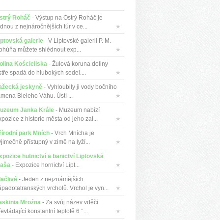
strý Roháč
- Výstup na Ostrý Roháč je
dnou z nejnáročnějších túr v ce...
★
iptovská galerie
- V Liptovské galerii P. M.
ohúňa můžete shlédnout exp...
★
olina Kościeliska
- Žulová koruna doliny
stře spadá do hlubokých sedel....
★
ažecká jeskyně
- Vyhloubily ji vody bočního
amena Bieleho Váhu. Ústí ...
★
uzeum Janka Krále
- Muzeum nabízí
pozice z historie města od jeho zal...
★
řírodní park Mních
- Vrch Mnícha je
jimečně přístupný v zimě na lyží...
★
xpozice hutnictví a banictví Liptovská
aša
- Expozice hornictví Lipt...
★
lačlivé
- Jeden z nejznámějších
ápadotatranských vrcholů. Vrchol je vyn...
★
askinia Mroźna
- Za svůj název vděčí
evládající konstantní teplotě 6 °...
★