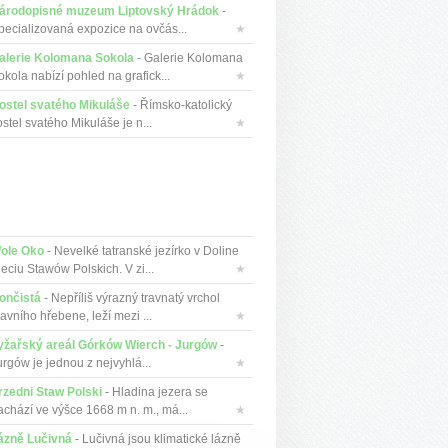
árodopisné muzeum Liptovský Hrádok
-
pecializovaná expozice na ovčás...
★
alerie Kolomana Sokola
- Galerie Kolomana
okola nabízí pohled na grafick...
★
ostel svatého Mikuláše
- Římsko-katolický
stel svatého Mikuláše je n...
★
ole Oko
- Nevelké tatranské jezírko v Doline
ieciu Stawów Polskich. V zi...
★
ončistá
- Nepříliš výrazný travnatý vrchol
avního hřebene, leží mezi ...
★
yžařský areál Górków Wierch - Jurgów
-
urgów je jednou z nejvyhlá...
★
rzedni Staw Polski
- Hladina jezera se
achází ve výšce 1668 m n. m., má...
★
ázně Lučivná
- Lučivná jsou klimatické lázně