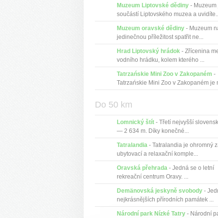
Muzeum Liptovské dědiny
- Muzeum 
součástí Liptovského muzea a uvidíte..
Muzeum oravské dědiny
- Muzeum n
jedinečnou příležitost spatřit ne...
Hrad Liptovský hrádok
- Zřícenina m
vodního hrádku, kolem kterého ...
Tatrzańskie Mini Zoo v Zakopaném
-
Tatrzańskie Mini Zoo v Zakopaném je m
Do 50 km
Lomnický štít
- Třetí nejvyšší slovens
— 2 634 m. Díky konečné...
Tatralandia
- Tatralandia je ohromný z
ubytovací a relaxační komple...
Oravská přehrada
- Jedná se o letní
rekreační centrum Oravy. ...
Demänovská jeskyně svobody
- Jed
nejkrásnějších přírodních památek ...
Národní park Nízké Tatry
- Národní p