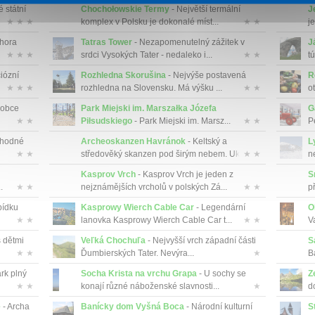
 státní
Chochołowskie Termy
- Největší termální
J
★ ★ ★
komplex v Polsku je dokonalé míst...
★ ★
j
 hora
Tatras Tower
- Nezapomenutelný zážitek v
J
★ ★ ★
srdci Vysokých Tater - nedaleko i...
★ ★
t
iózní
Rozhledna Skorušina
- Nejvýše postavená
R
★ ★ ★
rozhledna na Slovensku. Má výšku ...
★ ★
o
 obce
Park Miejski im. Marszałka Józefa
G
★ ★
Piłsudskiego
- Park Miejski im. Marsz...
★ ★
P
vhodné
Archeoskanzen Havránok
- Keltský a
L
★ ★
středověký skanzen pod širým nebem. Uk...
★ ★
ne
Kasprov Vrch
- Kasprov Vrch je jeden z
S
.
★ ★
nejznámějších vrcholů v polských Zá...
★ ★
p
bídku
Kasprowy Wierch Cable Car
- Legendární
O
★ ★
lanovka Kasprowy Wierch Cable Car t...
★ ★
V
s dětmi
Veľká Chochuľa
- Nejvyšší vrch západní části
S
★ ★
Ďumbierských Tater. Nevýra...
★
Bá
rk plný
Socha Krista na vrchu Grapa
- U sochy se
Z
★ ★
konají různé náboženské slavnosti...
★
d
e
- Archa
Banícky dom Vyšná Boca
- Národní kulturní
S