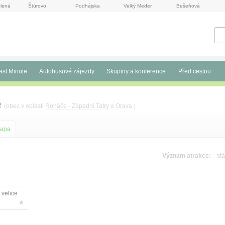
lená
Štúrovo
Podhájska
Velký Meder
Bešeňová
ast Minute
Autobusové zájezdy
Skupiny a konference
Před cestou
ě
(obec v oblasti
Roháče - Západní Tatry a Orava
)
apa
Význam atrakce:
stá
 velice
★