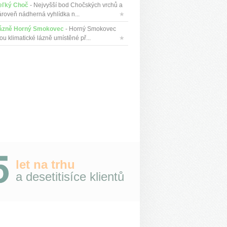
eľký Choč
- Nejvyšší bod Chočských vrchů a
ároveň nádherná vyhlídka n...
★
ázně Horný Smokovec
- Horný Smokovec
ou klimatické lázně umístěné př...
★
let na trhu
a desetitisíce klientů