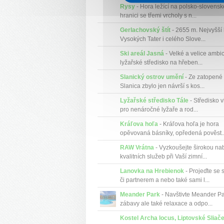
Rysy
- Hora ležící na polsko-slovenské
hranici se třemi vrcholy s n...
Gerlachovský štít
- 2655 m. Nejvyšší
Vysokých Tater i celého Slove...
Ski areál Jasná
- Velké a velice ambic
lyžařské středisko na hřeben...
Slanický ostrov umění
- Ze zatopené
Slanica zbylo jen návrší s kos...
Lyžařské středisko Tále
- Středisko 
pro nenáročné lyžaře a rod...
Kráľova hoľa
- Kráľova hoľa je hora
opěvovaná básníky, opředená pověst..
RAW Vrátna
- Vyzkoušejte širokou na
kvalitních služeb při Vaší zimní...
Lanovka na Hrebienok
- Projeďte se 
či partnerem a nebo také sami l...
Meander Park
- Navštivte Meander Pa
zábavy ale také relaxace a odpo...
Kostel Archa locus, Liptovské Sliač