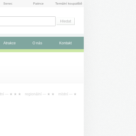
Senec
Patince
Termální koupaliště
Atrakce
O nás
Kontakt
tní —
★ ★ ★
regionální —
★ ★
místní —
★