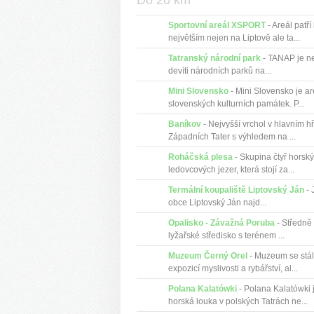
Do 20 km
Sportovní areál XSPORT
- Areál patří
největším nejen na Liptově ale ta...
Tatranský národní park
- TANAP je ne
devíti národních parků na...
Mini Slovensko
- Mini Slovensko je ar
slovenských kulturních památek. P...
Baníkov
- Nejvyšší vrchol v hlavním h
Západních Tater s výhledem na ...
Roháčská plesa
- Skupina čtyř horsk
ledovcových jezer, která stojí za...
Termální koupaliště Liptovský Ján
- 
obce Liptovský Ján najd...
Opalisko - Závažná Poruba
- Středně
lyžařské středisko s terénem ...
Muzeum Černý Orel
- Muzeum se stá
expozicí myslivosti a rybářství, al...
Polana Kalatówki
- Polana Kalatówki 
horská louka v polských Tatrách ne...