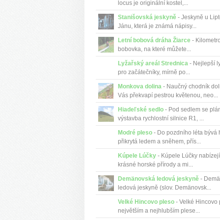
locus je originální kostel,...
Stanišovská jeskyně
- Jeskyně u Lip
Jánu, která je známá nápisy...
Letní bobová dráha Žiarce
- Kilometro
bobovka, na které můžete...
Lyžařský areál Strednica
- Nejlepší 
pro začátečníky, mírně po...
Monkova dolina
- Naučný chodník dol
Vás překvapí pestrou květenou, neo...
Hiadeľské sedlo
- Pod sedlem se plá
výstavba rychlostní silnice R1, ...
Modré pleso
- Do pozdního léta bývá 
přikrytá ledem a sněhem, přís...
Kúpele Lúčky
- Kúpele Lúčky nabízejí
krásné horské přírody a mi...
Demänovská ledová jeskyně
- Demä
ledová jeskyně (slov. Demänovsk...
Velké Hincovo pleso
- Velké Hincovo 
největším a nejhlubším plese...