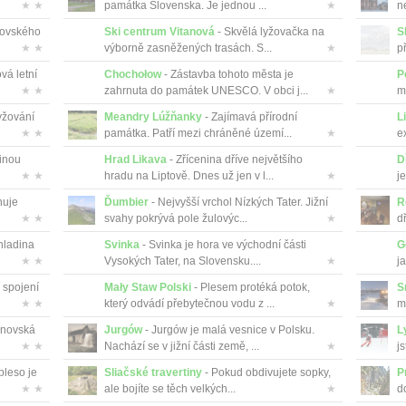
★ ★
památka Slovenska. Je jednou ...
★
ne
tovského
Ski centrum Vitanová
- Skvělá lyžovačka na
S
★ ★
výborně zasněžených trasách. S...
★
př
vá letní
Chochołow
- Zástavba tohoto města je
P
★ ★
zahrnuta do památek UNESCO. V obci j...
★
m
lyžování
Meandry Lúžňanky
- Zajímavá přírodní
L
★ ★
památka. Patří mezi chráněné území...
★
e
inou
Hrad Likava
- Zřícenina dříve největšího
D
★ ★
hradu na Liptově. Dnes už jen v l...
★
je
nuje
Ďumbier
- Nejvyšší vrchol Nízkých Tater. Jižní
R
★ ★
svahy pokrývá pole žulovýc...
★
d
hladina
Svinka
- Svinka je hora ve východní části
G
★ ★
Vysokých Tater, na Slovensku....
★
ja
 spojení
Mały Staw Polski
- Plesem protéká potok,
S
★ ★
který odvádí přebytečnou vodu z ...
★
m
novská
Jurgów
- Jurgów je malá vesnice v Polsku.
L
★ ★
Nachází se v jižní části země, ...
★
js
pleso je
Sliačské travertiny
- Pokud obdivujete sopky,
P
★ ★
ale bojíte se těch velkých...
★
d