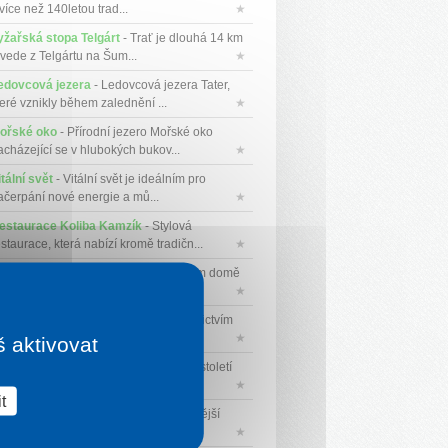
více než 140letou trad...
★
yžařská stopa Telgárt
- Trať je dlouhá 14 km
 vede z Telgártu na Šum...
★
edovcová jezera
- Ledovcová jezera Tater,
teré vznikly během zalednění ...
★
ořské oko
- Přírodní jezero Mořské oko
acházející se v hlubokých bukov...
★
tální svět
- Vitální svět je ideálním pro
ačerpání nové energie a mů...
★
estaurace Koliba Kamzík
- Stylová
staurace, která nabízí kromě tradičn...
★
ům Jana Hály ve Važci
- V památném domě
ana Hály najdete expozici víc...
★
alerie Poliankovo
- Galerie prostřednictvím
ělých technológií vytváří n...
★
š aktivovat
akopane
- Zakopané je od konce 19. století
yhledávaným letním i zimním t...
★
t
emänovská dolina
- Nejnavštěvovanější
kalita Nízkých Tater, ideální l...
★