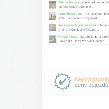
Pltě na Oravě
- Využijte jedinečné pla
na řece Oravě. Uvidíte kr...
Františkova huta
- Technická památka
století. Jedná se o ruiny někd...
Jeskyně mrtvých netopýrů
- Staňte 
chvíli pravými jeskyňáři a pro...
Oravský hrad
- Národní kulturní pam
Slovenska. Dnes zde sídlí Oravské...
Proč
Nejvýhodněj
e-
ceny zájezdů
Slovensko.cz?