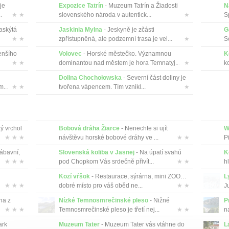
je
Expozice Tatrín
- Muzeum Tatrín a Žiadosti
N
.
★ ★
slovenského národa v autentick...
★
S
askýtá
Jaskinia Mylna
- Jeskyně je zčásti
G
★ ★
zpřístupněná, ale podzemní trasa je vel...
★
S
enšího
Volovec
- Horské městečko. Významnou
K
★ ★
dominantou nad městem je hora Temnatyj...
★
ko
Dolina Chochołowska
- Severní část doliny je
...
★ ★
tvořena vápencem. Tím vznikl...
★
ký vrchol
Bobová dráha Žiarce
- Nenechte si ujít
W
★ ★ ★
návštěvu horské bobové dráhy ve ...
★ ★
P
ábavní,
Slovenská koliba v Jasnej
- Na úpatí svahů
K
★ ★ ★
pod Chopkom Vás srdečně přivít...
★ ★
hl
Kozí vŕšok
- Restaurace, sýrárna, mini ZOO…
L
★ ★ ★
dobré místo pro váš oběd ne...
★ ★
J
na z
Nízké Temnosmrečinské pleso
- Nižné
P
★ ★ ★
Temnosmrečinské pleso je třetí nej...
★ ★
n
ark
Muzeum Tater
- Muzeum Tater vás vtáhne do
L