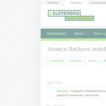
Panel pro správu cookies
CK Rekrea
Slovensko
Tuzemská dovo
Najít ubytování
Oblasti
Slevy a L
Atrakce Račkove dolin
Ubytování
Informace
Atrakce
M
Do 5 km
Baranec
- Vynikající rozhledový bod a
nápadná dominanta. Výrazný tra...