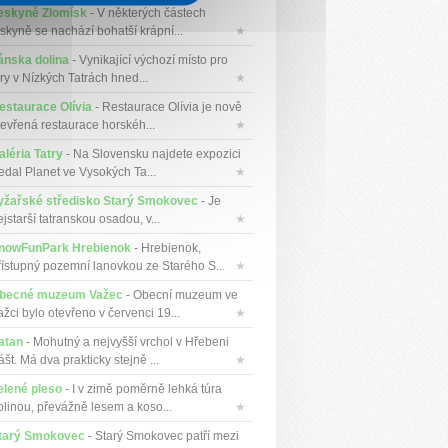
eskyně Zlomísk
- V některých částech
eskyně se nachází bohatší krápní...
★
ánska dolina
- Vynikající výchozí místo pro
úry v Nízkých Tatrách hned...
★
estaurace Olívia
- Restaurace Olívia je nově
tevřená restaurace horskéh...
★
aléria Tatry
- Na Slovensku najdete expozici
edal Planet ve Vysokých Ta...
★
yžařské středisko Starý Smokovec
- Je
jstarší tatranskou osadou, v...
★
nowFunPark Hrebienok
- Hrebienok,
řístupný pozemní lanovkou ze Starého S...
★
becné muzeum Važec
- Obecní muzeum ve
ažci bylo otevřeno v červenci 19...
★
atan
- Mohutný a nejvyšší vrchol v Hřebeni
št. Má dva prakticky stejně ...
★
elené pleso
- I v zimě poměrně lehká túra
olinou, převážně lesem a koso...
★
tarý Smokovec
- Starý Smokovec patří mezi