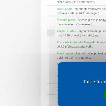
Nízké Tatry leží na středním S...
TrickLandia
- Nebudete věřit svým očí
doslova. Galerie TrickLandia je z...
Štrbské pleso
- Štrbské pleso je nejtyp
morénové ledovcové jezero...
Téryho chata
- Téryho chatu dal posta
roce 1899 Uherský karpatský sp...
Přehrada Liptovská Mara
- Liptovská
veliká přehrada, která tvoří...
Zoo Kontakt
- Pohladit lvíče, potřást s
opicí nebo si na rameno p...
Tarzánie - Jasná
- Jedná se o nejdelš
překážkovou lezeckou lanovou dráh...
Lanovka Lomnický štít-Skalnaté ple
lanová dráha překonává na ...
Tato strán
GINO PARADISE BEŠEŇOVÁ
- Jeden
největších slovenských termálních areá
Chopok
- Třetí nejvyšší hora Nízkých T
(2023,6 m) nabízí nádherný výhl...