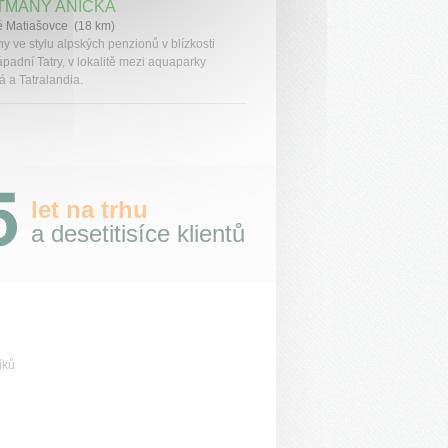
TMÁNY ANIČKA
é Matiašovce (18 km)
y ve stylu alpských penzionů v blízkosti
padní Tatry, v lokalitě mezi aquaparky
 a Tatralandia.
let na trhu
a desetitisíce klientů
íků