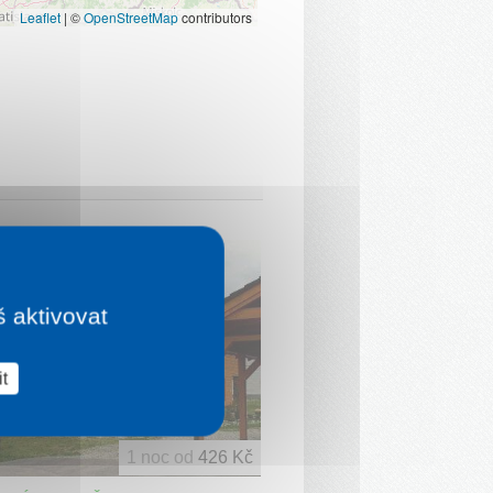
Leaflet
|
©
OpenStreetMap
contributors
É HODNOCENÍ
š aktivovat
t
1 noc od
426 Kč