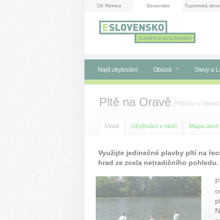
Panel pro správu cookies
CK Rekrea
Slovensko
Tuzemská dovo
Najít ubytování
Oblasti
Slevy a L
Pltě na Oravě
(
Pltnictví
v oblast
Úvod
Ubytování v okolí
Mapa okolí
Využijte jedinečné plavby pltí na ře
hrad ze zcela netradičního pohledu.
P
o
p
N