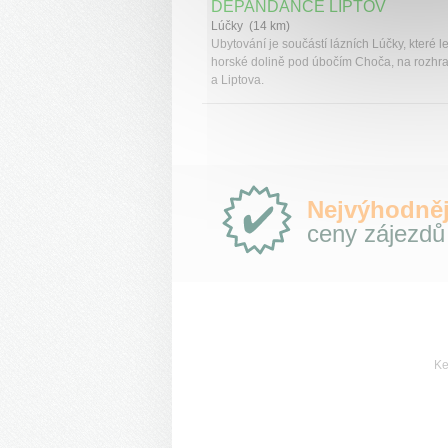
DEPANDANCE LIPTOV
Lúčky (14 km)
Ubytování je součástí lázních Lúčky, které le
horské dolině pod úbočím Choča, na rozhra
a Liptova.
Proč
Nejvýhodněj
e-
ceny zájezdů
Slovensko.cz?
Ke