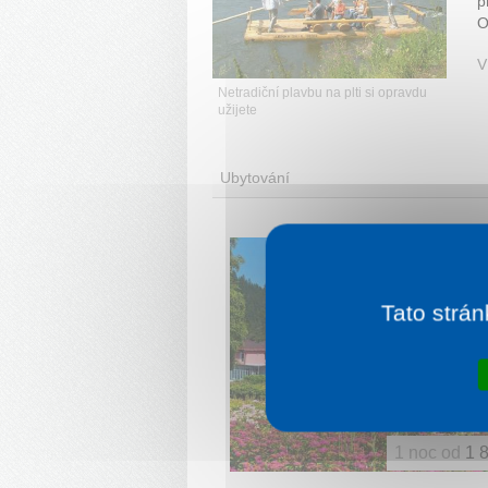
p
O
V
Netradiční plavbu na plti si opravdu
užijete
Ubytování
Tato strán
1 noc od
1 