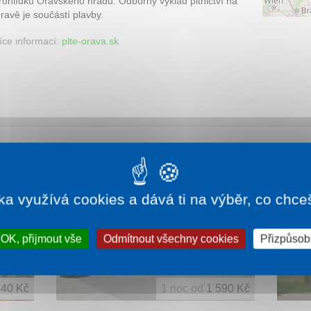
rohlídku Oravského hradu. Odborný výklad pltnictví na
ravě je součástí plavby.
íce informací:
plte-orava.sk
SKVĚL
ka využívá cookies a dává ti na výběr, co chce
OK, přijmout vše
Odmítnout všechny cookies
Přizpůsobi
840 Kč
1 noc od
1 590 Kč