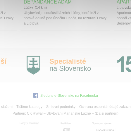
DEPANDANCE ADAM
APAR
Lúčky (14 km)
Liptovsk
ží v
Ubytování je součástí lázních Lúčky, které leží v
Apartmán
ní Oravy
horské dolině pod úbočím Choča, na rozhraní Oravy
pohoří Zá
a Liptova.
Bešeňová
ší
Specialisté
na Slovensko
Sledujte e-Slovensko na Facebooku
 stažení
–
Tištěné katalogy
–
Smluvní podmínky
–
Ochrana osobních údajů zákazn
Partneři:
CK Rywal
–
Ubytování Mariánské Lázně
– (
Další partneři
)
Pobyty realizuje
Pojišťuje
Spolupracujeme