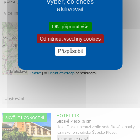
výběr, co chceš
parku (TPN).
aktivovat
Více informací:
turistika.cz
OK, přijmout vše
Odmítnout všechny cookies
Přizpůsobit
Leaflet
|
©
OpenStreetMap
contributors
Ubytování
HOTEL FIS
SKVĚLÉ HODNOCENÍ
Štrbské Pleso (9 km)
Hotel Fis se nachází vedle sedačkové lanovky
lyžařského střediska Štrbské Pleso.
1 noc od
1 512 Kč