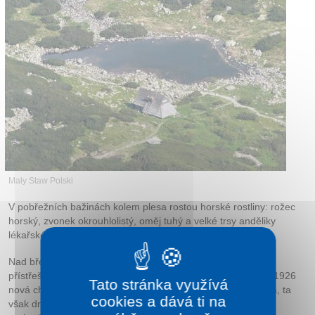
Kontakt
Mały Staw Polski
V pobřežních bažinách kolem plesa rostou horské rostliny: rožec
horský, zvonek okrouhlolistý, oměj tuhý a velké trsy anděliky
lékařské.
Nad břehem jezera byl už postaven v roku 1876 kamenný
přístřešek. V roce 1898 pak dřevěná chata. V letech 1924 –1926
Tato stránka využívá
nová chata, která 1945 vyhořela. Po válce znovu nová chata, ta
cookies a dává ti na
však dnes slouží jen jako terénní stanice strážců národního