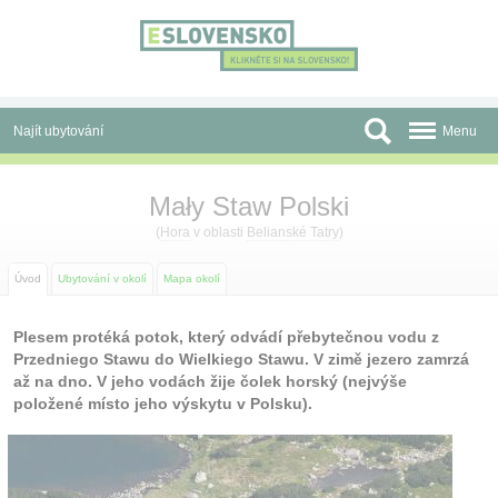
Panel pro správu cookies
Najít ubytování
Menu
Oblasti
Mały Staw Polski
Slevy a Last Minute
(
Hora
v oblasti
Belianské Tatry
)
Autobusové zájezdy
Úvod
Ubytování v okolí
Mapa okolí
Skupiny a konference
Plesem protéká potok, který odvádí přebytečnou vodu z
Przedniego Stawu do Wielkiego Stawu. V zimě jezero zamrzá
Před cestou
až na dno. V jeho vodách žije čolek horský (nejvýše
položené místo jeho výskytu v Polsku).
Atrakce
O nás