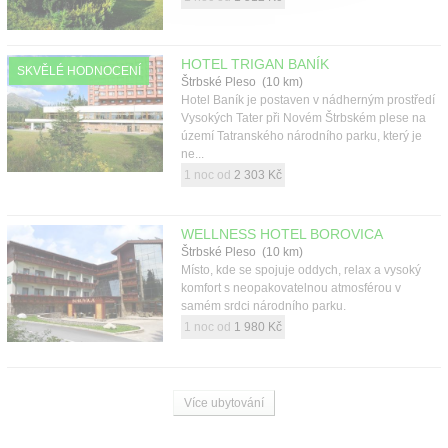
HOTEL TRIGAN BANÍK
SKVĚLÉ HODNOCENÍ
Štrbské Pleso (10 km)
Hotel Baník je postaven v nádherným prostředí
Vysokých Tater při Novém Štrbském plese na
území Tatranského národního parku, který je
ne...
1 noc od
2 303 Kč
WELLNESS HOTEL BOROVICA
Štrbské Pleso (10 km)
Místo, kde se spojuje oddych, relax a vysoký
komfort s neopakovatelnou atmosférou v
samém srdci národního parku.
1 noc od
1 980 Kč
Více ubytování