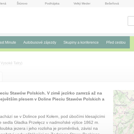
lená
Štúrovo
Podhájska
Velký Meder
Bešeňová
ast Minute
Autobusové zájezdy
Skupiny a konference
Před cestou
i
Vysoké Tatry
)
ieciu Stawów Polskich. V zimě jezírko zamrzá až na
největším plesem v Doline Pieciu Stawów Polskich a
achází se v Dolince pod Kołem, pod úbočími klesajícími
e sedla Gładka Przełęcz v nadmořské výšce 1862 m.
loubka jezera i jeho rozloha je proměnlivá, závisí na