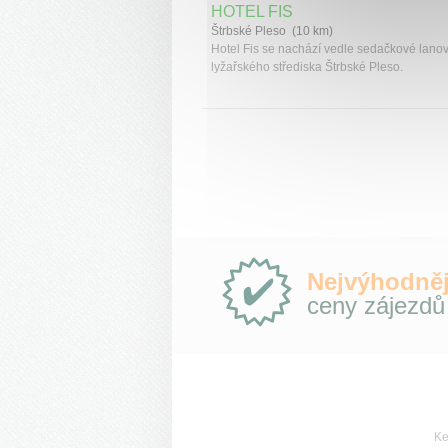
HOTEL FIS
Štrbské Pleso (10 km)
Hotel Fis se nachází vedle sedačkové lano
lyžařského střediska Štrbské Pleso.
Proč
Nejvýhodněj
e-
ceny zájezdů
Slovensko.cz?
Ke