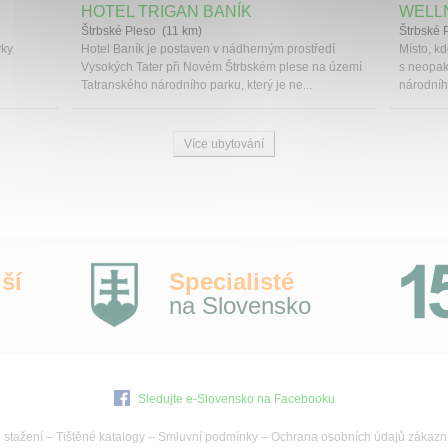
HOTEL TRIGAN BANÍK
WELL
Štrbské Pleso (11 km)
Štrbské 
vky
Hotel Baník je postaven v nádherným prostředí
Místo, kd
Vysokých Tater při Novém Štrbském plese na území
s neopak
Tatranského národního parku, který je ne...
národníh
Více ubytování
ší
Specialisté
na Slovensko
Sledujte e-Slovensko na Facebooku
 stažení
–
Tištěné katalogy
–
Smluvní podmínky
–
Ochrana osobních údajů zákazn