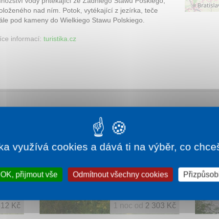
nožství vody přitékající ze Zadniego Stawu Poskiego,
oloženého nad ním. Potok, vytékající z jezírka, teče
ále pod kameny do Wielkiego Stawu Polskiego.
íce informací:
turistika.cz
SKVĚLÉ HODNOCENÍ
ka využívá cookies a dává ti na výběr, co chce
OK, přijmout vše
Odmítnout všechny cookies
Přizpůsobi
512 Kč
1 noc od
2 303 Kč