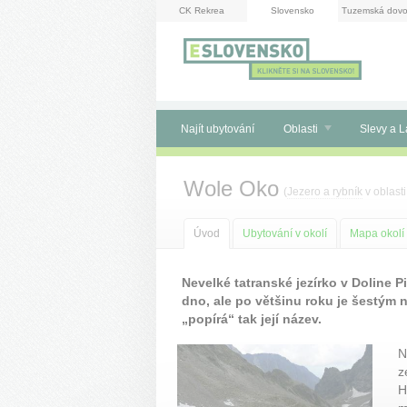
Panel pro správu cookies
CK Rekrea
Slovensko
Tuzemská dovo
Najít ubytování
Oblasti
Slevy a L
Wole Oko
(
Jezero a rybník
v oblast
Úvod
Ubytování v okolí
Mapa okolí
Nevelké tatranské jezírko v Doline P
dno, ale po většinu roku je šestým 
„popírá“ tak její název.
N
z
H