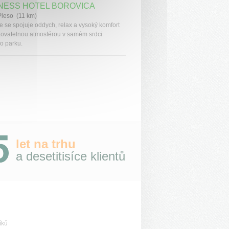
NESS HOTEL BOROVICA
Pleso (11 km)
e se spojuje oddych, relax a vysoký komfort
ovatelnou atmosférou v samém srdci
o parku.
let na trhu
a desetitisíce klientů
íků