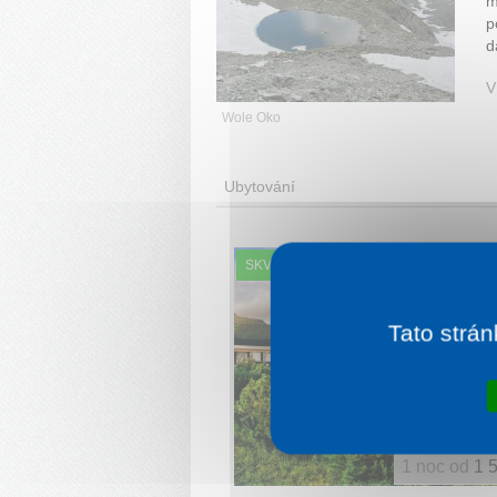
m
p
d
V
Wole Oko
Ubytování
SKVĚLÉ HODNOCENÍ
Tato strán
1 noc od
1 