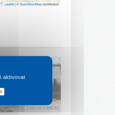
Leaflet
|
©
OpenStreetMap
contributors
š aktivovat
t
1 noc od
1 980 Kč