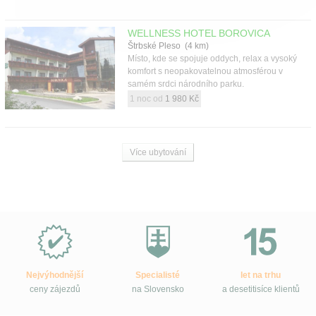
WELLNESS HOTEL BOROVICA
Štrbské Pleso (4 km)
Místo, kde se spojuje oddych, relax a vysoký
komfort s neopakovatelnou atmosférou v
samém srdci národního parku.
1 noc od
1 980 Kč
Více ubytování
Proč
e-
Slovensko.cz?
Nejvýhodnější
Specialisté
let na trhu
ceny zájezdů
na Slovensko
a desetitisíce klientů