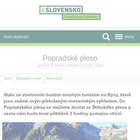
Panel pro správu cookies
Najít ubytování
Menu
Oblasti
Popradské pleso
Slevy a Last Minute
(
Jezero a rybník
v oblasti
Vysoké Tatry
)
Autobusové zájezdy
Úvod
Ubytování v okolí
Mapa okolí
Skupiny a konference
Stalo se startovním bodem mnohým turistům na Rysy, které
jsou známé svým překrásným scenerickým výhledem. Do
Před cestou
Popradského plesa se můžeme dostat ze Štrbského plesa a
cesta nám bude trvat přibližně 2 hodiny pomalou chůzí.
Atrakce
O nás