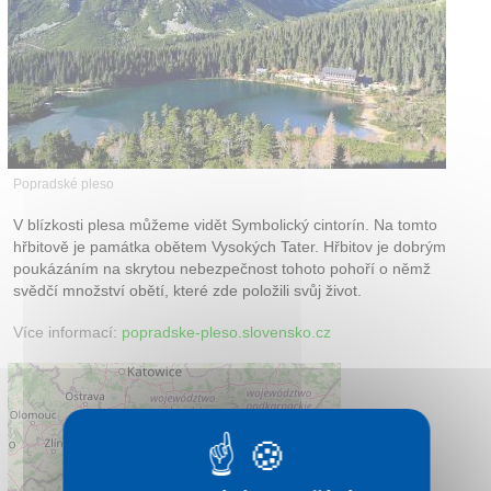
Kontakt
Popradské pleso
V blízkosti plesa můžeme vidět Symbolický cintorín. Na tomto
hřbitově je památka obětem Vysokých Tater. Hřbitov je dobrým
poukázáním na skrytou nebezpečnost tohoto pohoří o němž
svědčí množství obětí, které zde položili svůj život.
Více informací:
popradske-pleso.slovensko.cz