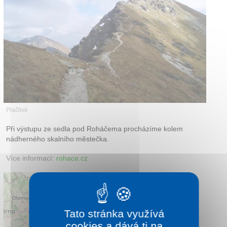
Kontakt
Plačlivé
Při výstupu ze sedla pod Roháčema procházíme kolem
nádherného skalního městečka.
Více informací:
rohace.cz
Tato stránka využívá
cookies a dává ti na