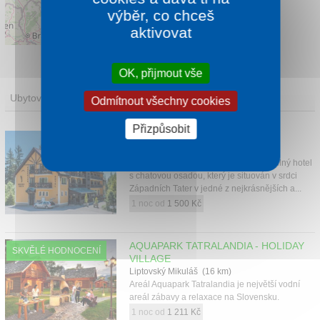
výběr, co chceš
aktivovat
Leaflet
|
©
OpenStreetMap
contributors
OK, přijmout vše
Ubytování
Odmítnout všechny cookies
Přizpůsobit
HORSKÁ CHATA OREŠNICA
Račkova dolina (8 km)
Horská Chata Orešnica je stylový a útulný hotel
s chatovou osadou, který je situován v srdci
Západních Tater v jedné z nejkrásnějších a...
1 noc od
1 500 Kč
AQUAPARK TATRALANDIA - HOLIDAY
SKVĚLÉ HODNOCENÍ
VILLAGE
Liptovský Mikuláš (16 km)
Areál Aquapark Tatralandia je největší vodní
areál zábavy a relaxace na Slovensku.
1 noc od
1 211 Kč