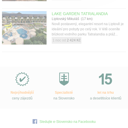
LAKE GARDEN TATRALANDIA
Liptovský Mikuláš (17 km)
Nově postavený, elegantní resort na Liptově je
ideální pro pobyty po celý rok. V létě oceníte
blízkost vodního parku Tatralandia a pláž...
1 noc od
2 424 Kč
Proč
e-
Slovensko.cz?
Nejvýhodnější
Specialisté
let na trhu
ceny zájezdů
na Slovensko
a desetitisíce klientů
Sledujte e-Slovensko na Facebooku