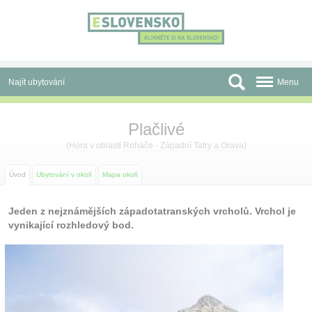
Panel pro správu cookies
Najít ubytování
Menu
Oblasti
Plačlivé
Slevy a Last Minute
(
Hora
v oblasti
Roháče - Západní Tatry a Orava
)
Autobusové zájezdy
Úvod
Ubytování v okolí
Mapa okolí
Skupiny a konference
Jeden z nejznámějších západotatranských vrcholů. Vrchol je
vynikající rozhledový bod.
Před cestou
Atrakce
O nás