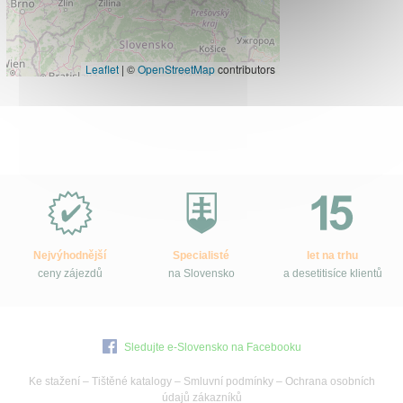
Leaflet
|
©
OpenStreetMap
contributors
Proč
e-
Slovensko.cz?
Nejvýhodnější
Specialisté
let na trhu
ceny zájezdů
na Slovensko
a desetitisíce klientů
Sledujte e-Slovensko na Facebooku
Ke stažení
–
Tištěné katalogy
–
Smluvní podmínky
–
Ochrana osobních
údajů zákazníků