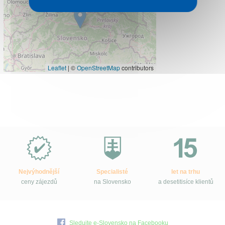
Leaflet
|
©
OpenStreetMap
contributors
Proč
e-
Slovensko.cz?
Nejvýhodnější
Specialisté
let na trhu
ceny zájezdů
na Slovensko
a desetitisíce klientů
Sledujte e-Slovensko na Facebooku