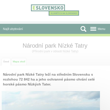
Panel pro správu cookies
Najít ubytování
Menu
Oblasti
Národní park Nízké Tatry
Slevy a Last Minute
(
Přírodní park
v oblasti
Nízké Tatry
)
Autobusové zájezdy
Úvod
Mapa okolí
Skupiny a konference
Národní park Nízké Tatry leží na středním Slovensku s
rozlohou 72 842 ha a jeho ochranné pásmo chrání celé
Před cestou
horské pásmo Nízkých Tater.
Atrakce
O nás