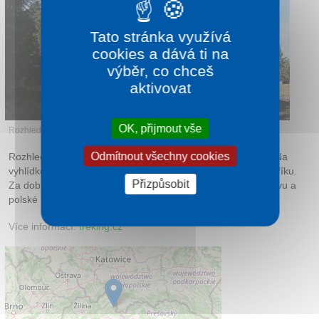
Kontakt
Tato stránka využívá
cookies a dává ti na
výběr, co chceš
aktivovat
OK, přijmout vše
Rozhledna Skorušina
Odmítnout všechny cookies
Rozhledna Skorušina je dvoupatrová z kovové konstrukce. Na
vyhlídkovou plošinu se dostanete po dlouhém kovovém žebříku.
Přizpůsobit
Za dobrého počasí můžete přehlédnout prakticky celou Oravu a
polské Podhalí.
Více informací:
treking.cz