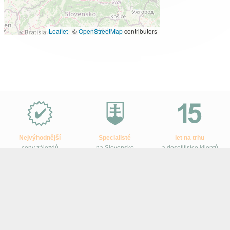
Leaflet
|
©
OpenStreetMap
contributors
Proč
e-
Slovensko.cz?
Nejvýhodnější
Specialisté
let na trhu
ceny zájezdů
na Slovensko
a desetitisíce klientů
Sledujte e-Slovensko na Facebooku
Ke stažení
–
Tištěné katalogy
–
Smluvní podmínky
–
Ochrana osobních
údajů zákazníků