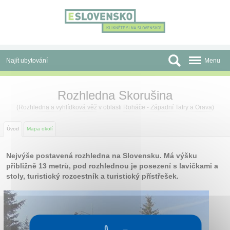
Panel pro správu cookies
Najít ubytování
Menu
Oblasti
Rozhledna Skorušina
Slevy a Last Minute
(
Rozhledna a vyhlídková věž
v oblasti
Roháče - Západní Tatry a Orava
)
Autobusové zájezdy
Úvod
Mapa okolí
Skupiny a konference
Nejvýše postavená rozhledna na Slovensku. Má výšku
přibližně 13 metrů, pod rozhlednou je posezení s lavičkami a
Před cestou
stoly, turistický rozcestník a turistický přístřešek.
Atrakce
O nás