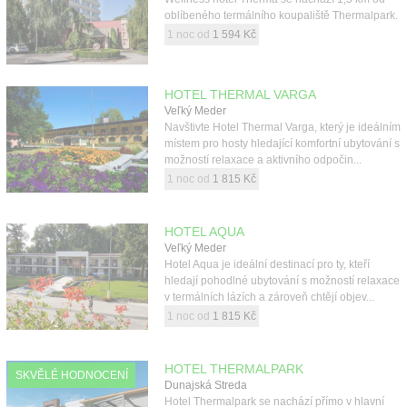
oblíbeného termálního koupaliště Thermalpark.
1 noc od
1 594 Kč
HOTEL THERMAL VARGA
Veľký Meder
Navštivte Hotel Thermal Varga, který je ideálním
místem pro hosty hledající komfortní ubytování s
možností relaxace a aktivního odpočin...
1 noc od
1 815 Kč
HOTEL AQUA
Veľký Meder
Hotel Aqua je ideální destinací pro ty, kteří
hledají pohodlné ubytování s možností relaxace
v termálních lázích a zároveň chtějí objev...
1 noc od
1 815 Kč
HOTEL THERMALPARK
SKVĚLÉ HODNOCENÍ
Dunajská Streda
Hotel Thermalpark se nachází přímo v hlavní