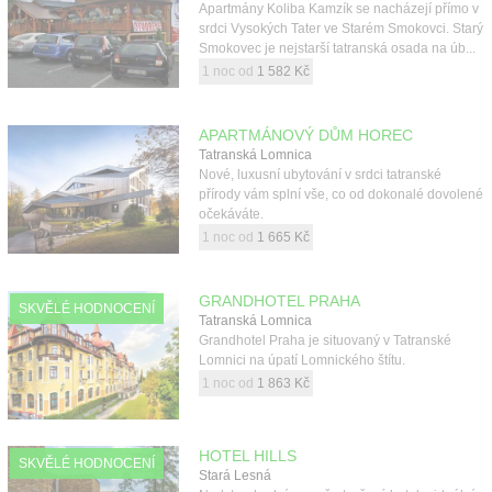
Apartmány Koliba Kamzík se nacházejí přímo v
srdci Vysokých Tater ve Starém Smokovci. Starý
Smokovec je nejstarší tatranská osada na úb...
1 noc od
1 582 Kč
APARTMÁNOVÝ DŮM HOREC
Tatranská Lomnica
Nové, luxusní ubytování v srdci tatranské
přírody vám splní vše, co od dokonalé dovolené
očekáváte.
1 noc od
1 665 Kč
GRANDHOTEL PRAHA
SKVĚLÉ HODNOCENÍ
Tatranská Lomnica
Grandhotel Praha je situovaný v Tatranské
Lomnici na úpatí Lomnického štítu.
1 noc od
1 863 Kč
HOTEL HILLS
SKVĚLÉ HODNOCENÍ
Stará Lesná