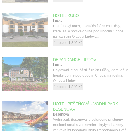
HOTEL KUBO
Lúčky
Úplně nový hotel je součástí lázních Lúčky,
které leží v horské dolině pod úbočím Choče,
na rozhraní Oravy a Liptova....
1 noc od
1 840 Kč
DEPANDANCE LIPTOV
Lúčky
Ubytování je součástí lázních Lúčky, které leží v
horské dolině pod úbočím Choča, na rozhraní
Oravy a Liptova.
1 noc od
1 840 Kč
HOTEL BEŠEŇOVÁ - VODNÍ PARK
BEŠEŇOVÁ
Bešeňová
Vodní park Bešeňová je celoročně přístupný
moderní areál s venkovními i krytými bazény,
venkovními tobogány, krytou toboganovou věží,