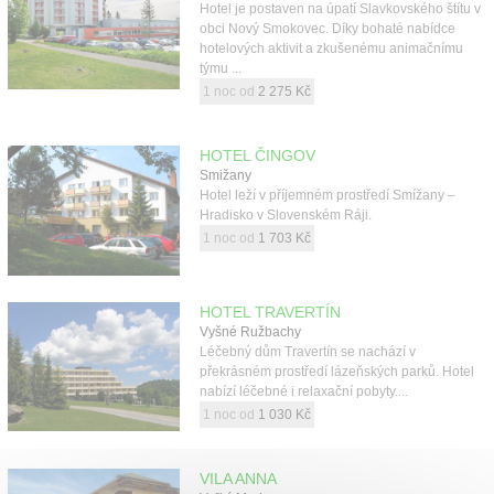
Hotel je postaven na úpatí Slavkovského štítu v
obci Nový Smokovec. Díky bohaté nabídce
hotelových aktivit a zkušenému animačnímu
týmu ...
1 noc od
2 275 Kč
HOTEL ČINGOV
Smižany
Hotel leží v příjemném prostředí Smížany –
Hradisko v Slovenském Ráji.
1 noc od
1 703 Kč
HOTEL TRAVERTÍN
Vyšné Ružbachy
Léčebný dům Travertín se nachází v
překrásném prostředí lázeňských parků. Hotel
nabízí léčebné i relaxační pobyty....
1 noc od
1 030 Kč
VILA ANNA