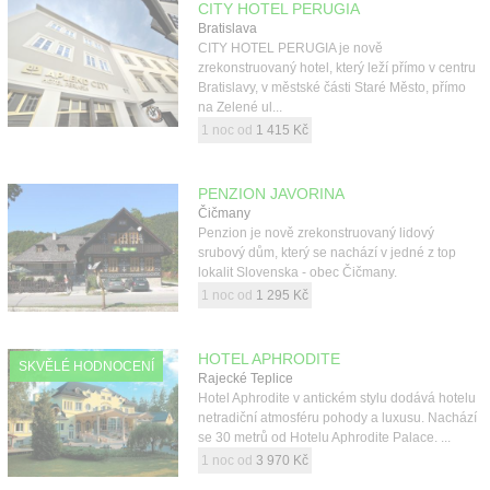
CITY HOTEL PERUGIA
Bratislava
CITY HOTEL PERUGIA je nově
zrekonstruovaný hotel, který leží přímo v centru
Bratislavy, v městské části Staré Město, přímo
na Zelené ul...
1 noc od
1 415 Kč
PENZION JAVORINA
Čičmany
Penzion je nově zrekonstruovaný lidový
srubový dům, který se nachází v jedné z top
lokalit Slovenska - obec Čičmany.
1 noc od
1 295 Kč
HOTEL APHRODITE
SKVĚLÉ HODNOCENÍ
Rajecké Teplice
Hotel Aphrodite v antickém stylu dodává hotelu
netradiční atmosféru pohody a luxusu. Nachází
se 30 metrů od Hotelu Aphrodite Palace. ...
1 noc od
3 970 Kč