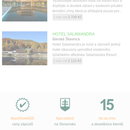
Vyzkoušejte absolutní relax na vlastní kůži a
dopřejte si doušek zdraví v soukromí privátní
termální zóny, která je přístupná pouze pro...
1 noc od
2 700 Kč
HOTEL SALAMANDRA
Bánská Štiavnica
Hotel Salamandra je nový a zároveň jediný
hotel situovaný uprostřed moderního
lyžařského střediska Salamandra Resort.
1 noc od
2 110 Kč
Proč
e-
Slovensko.cz?
Nejvýhodnější
Specialisté
let na trhu
ceny zájezdů
na Slovensko
a desetitisíce klientů