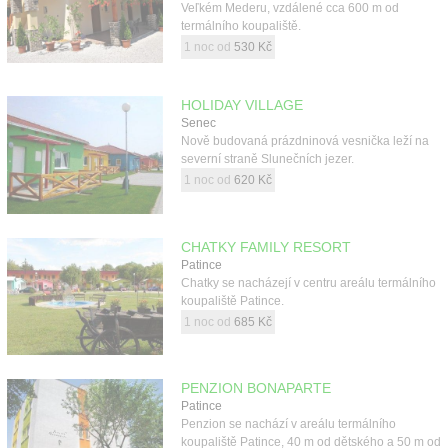
Veľkém Mederu, vzdálené cca 600 m od
termálního koupaliště.
1 noc od
530 Kč
HOLIDAY VILLAGE
Senec
Nově budovaná prázdninová vesnička leží na
severní straně Slunečních jezer.
1 noc od
620 Kč
CHATKY FAMILY RESORT
Patince
Chatky se nacházejí v centru areálu termálního
koupaliště Patince.
1 noc od
685 Kč
PENZION BONAPARTE
Patince
Penzion se nachází v areálu termálního
koupaliště Patince, 40 m od dětského a 50 m od