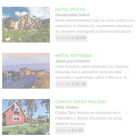
HOTEL POŠTA
Demänovská Dolina
Nově rekonstruovaný hotel se může pyšnit svou
nápaditou architekturou, nevšedním interiérem
se závanem avantgardy a různorodostí použit...
1 noc od
2 033 Kč
HOTEL ROTUNDA
Jasná pod Chopkom
Hotel Rotunda nabízí ubytování pro všechny
milovníky hor a jedinečné vysokohorské
atmosféry v nadmořské výšce 2 004 m n. m. ...
1 noc od
4 231 Kč
CHATKY TATRY HOLIDAY
Veľký Slavkov
Chatky Tatry Holiday se nacházejí mezi
Popradem a Starým Smokovce na okraji
Velkého Slavkova.
1 noc od
412 Kč