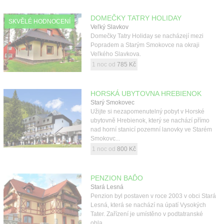
DOMEČKY TATRY HOLIDAY
SKVĚLÉ HODNOCENÍ
Veľký Slavkov
Domečky Tatry Holiday se nacházejí mezi
Popradem a Starým Smokovce na okraji
Veľkého Slavkova.
1 noc od
785 Kč
HORSKÁ UBYTOVNA HREBIENOK
Starý Smokovec
Užijte si nezapomenutelný pobyt v Horské
ubytovně Hrebienok, který se nachází přímo
nad horní stanicí pozemní lanovky ve Starém
Smokovc...
1 noc od
800 Kč
PENZION BAĎO
Stará Lesná
Penzion byl postaven v roce 2003 v obci Stará
Lesná, která se nachází na úpatí Vysokých
Tater. Zařízení je umístěno v podtatranské
obla...