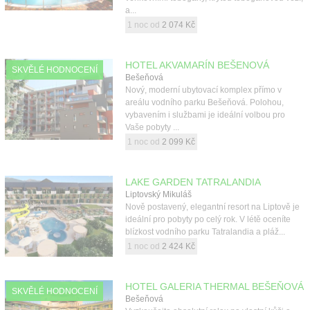
a...
1 noc od
2 074 Kč
HOTEL AKVAMARÍN BEŠENOVÁ
SKVĚLÉ HODNOCENÍ
Bešeňová
Nový, moderní ubytovací komplex přímo v
areálu vodního parku Bešeňová. Polohou,
vybavením i službami je ideální volbou pro
Vaše pobyty ...
1 noc od
2 099 Kč
LAKE GARDEN TATRALANDIA
Liptovský Mikuláš
Nově postavený, elegantní resort na Liptově je
ideální pro pobyty po celý rok. V létě oceníte
blízkost vodního parku Tatralandia a pláž...
1 noc od
2 424 Kč
HOTEL GALERIA THERMAL BEŠEŇOVÁ
SKVĚLÉ HODNOCENÍ
Bešeňová