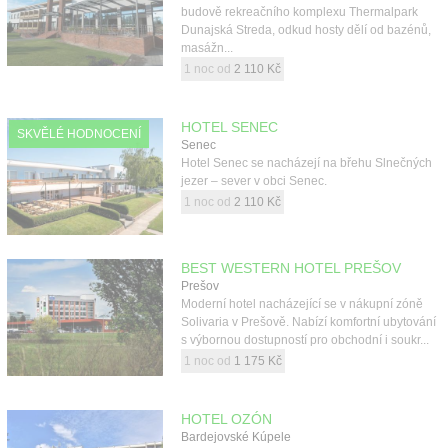
budově rekreačního komplexu Thermalpark
Dunajská Streda, odkud hosty dělí od bazénů,
masážn...
1 noc od
2 110 Kč
HOTEL SENEC
SKVĚLÉ HODNOCENÍ
Senec
Hotel Senec se nacházejí na břehu Slnečných
jezer – sever v obci Senec.
1 noc od
2 110 Kč
BEST WESTERN HOTEL PREŠOV
Prešov
Moderní hotel nacházející se v nákupní zóně
Solivaria v Prešově. Nabízí komfortní ubytování
s výbornou dostupností pro obchodní i soukr...
1 noc od
1 175 Kč
HOTEL OZÓN
Bardejovské Kúpele