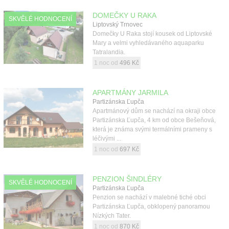
DOMEČKY U RAKA
SKVĚLÉ HODNOCENÍ
Liptovský Trnovec
Domečky U Raka stojí kousek od Liptovské
Mary a velmi vyhledávaného aquaparku
Tatralandia.
1 noc od
496 Kč
APARTMÁNY JARMILA
Partizánska Ľupča
Apartmánový dům se nachází na okraji obce
Partizánska Ľupča, 4 km od obce Bešeňová,
která je známa svými termálními prameny s
léčivými ...
1 noc od
697 Kč
PENZION ŠINDLÉRY
SKVĚLÉ HODNOCENÍ
Partizánska Ľupča
Penzion se nachází v malebné tiché obci
Partizánska Ľupča, obklopený panoramou
Nízkých Tater.
1 noc od
870 Kč