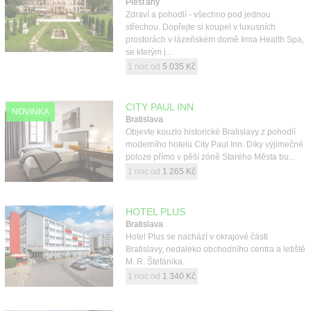
Piešťany
Kontakt
Zdraví a pohodlí - všechno pod jednou
střechou. Dopřejte si koupel v luxusních
prostorách v lázeňském domě Irma Health Spa,
se kterým j...
1 noc od
5 035 Kč
CITY PAUL INN
NOVINKA
Bratislava
Objevte kouzlo historické Bratislavy z pohodlí
moderního hotelu City Paul Inn. Díky výjimečné
poloze přímo v pěší zóně Starého Města bu...
1 noc od
1 265 Kč
HOTEL PLUS
Bratislava
Hotel Plus se nachází v okrajové části
Bratislavy, nedaleko obchodního centra a letiště
M. R. Štefánika.
1 noc od
1 340 Kč