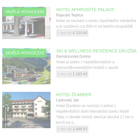
HOTEL APHRODITE PALACE
SKVĚLÉ HODNOCENÍ
Rajecké Teplice
Hotel se nachází v centru lázeňského městečka
a je vzdálený cca 800 m od letního koupaliště.
1 noc od
4 220 Kč
SKI & WELLNESS RESIDENCE DRUŽBA
SKVĚLÉ HODNOCENÍ
Demänovská Dolina
Hotel je jeden z nejoblíbenějších a
nejnavštěvovanějších hotelů v Jasné.
1 noc od
1 165 Kč
HOTEL ĎUMBIER
Liptovský Ján
Hotel Ďumbier se nachází v jedné z
nejpěknějších dolin Národního parku Nízké
Tatry, v Jánské dolině, která je dlouhá 17 km a
končí na ú...
1 noc od
1 446 Kč