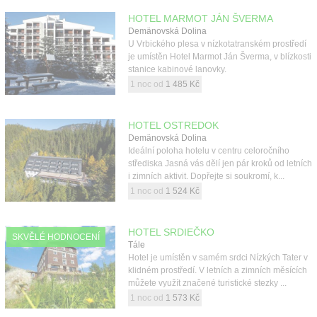
HOTEL MARMOT JÁN ŠVERMA
Demänovská Dolina
U Vrbického plesa v nízkotatranském prostředí
je umístěn Hotel Marmot Ján Šverma, v blízkosti
stanice kabinové lanovky.
1 noc od
1 485 Kč
HOTEL OSTREDOK
Demänovská Dolina
Ideální poloha hotelu v centru celoročního
střediska Jasná vás dělí jen pár kroků od letních
i zimních aktivit. Dopřejte si soukromí, k...
1 noc od
1 524 Kč
HOTEL SRDIEČKO
SKVĚLÉ HODNOCENÍ
Tále
Hotel je umístěn v samém srdci Nízkých Tater v
klidném prostředí. V letních a zimních měsících
můžete využít značené turistické stezky ...
1 noc od
1 573 Kč