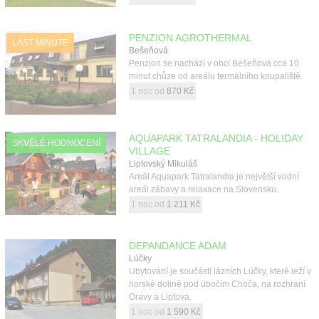
PENZION AGROTHERMAL
LAST MINUTE
Bešeňová
Penzion se nachází v obci Bešeňová cca 10
minut chůze od areálu termálního koupaliště.
1 noc od
870 Kč
AQUAPARK TATRALANDIA - HOLIDAY
SKVĚLÉ HODNOCENÍ
VILLAGE
Liptovský Mikuláš
Areál Aquapark Tatralandia je největší vodní
areál zábavy a relaxace na Slovensku.
1 noc od
1 211 Kč
DEPANDANCE ADAM
Lúčky
Ubytování je součástí lázních Lúčky, které leží v
horské dolině pod úbočím Choča, na rozhraní
Oravy a Liptova.
1 noc od
1 590 Kč