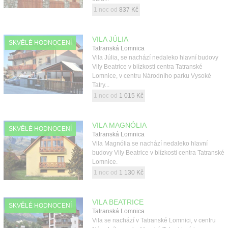
1 noc od
837 Kč
VILA JÚLIA
SKVĚLÉ HODNOCENÍ
Tatranská Lomnica
Vila Júlia, se nachází nedaleko hlavní budovy
Vily Beatrice v blízkosti centra Tatranské
Lomnice, v centru Národního parku Vysoké
Tatry...
1 noc od
1 015 Kč
VILA MAGNÓLIA
SKVĚLÉ HODNOCENÍ
Tatranská Lomnica
Vila Magnólia se nachází nedaleko hlavní
budovy Vily Beatrice v blízkosti centra Tatranské
Lomnice.
1 noc od
1 130 Kč
VILA BEATRICE
SKVĚLÉ HODNOCENÍ
Tatranská Lomnica
Vila se nachází v Tatranské Lomnici, v centru