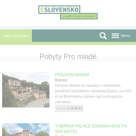
Panel pro správu cookies
Najít ubytování
Menu
Oblasti
Pobyty Pro mladé
Slevy a Last Minute
PENZION MAXIM
Autobusové zájezdy
Bojnice
Penzion Maxim se nachází v malebném
Skupiny a konference
prostředí lázeňského městečka Bojnic cca 500
m od Bojnického zámku nad zoologickou
Před cestou
zahradou....
1 noc od
876 Kč
Atrakce
O nás
THERMIA PALACE ENSANA HEALTH
SPA HOTEL