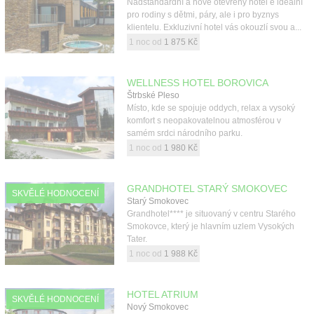
Nadstandardní a nově otevřený hotel e ideální
pro rodiny s dětmi, páry, ale i pro byznys
klientelu. Exkluzivní hotel vás okouzlí svou a...
1 noc od
1 875 Kč
WELLNESS HOTEL BOROVICA
Štrbské Pleso
Místo, kde se spojuje oddych, relax a vysoký
komfort s neopakovatelnou atmosférou v
samém srdci národního parku.
1 noc od
1 980 Kč
GRANDHOTEL STARÝ SMOKOVEC
SKVĚLÉ HODNOCENÍ
Starý Smokovec
Grandhotel**** je situovaný v centru Starého
Smokovce, který je hlavním uzlem Vysokých
Tater.
1 noc od
1 988 Kč
HOTEL ATRIUM
SKVĚLÉ HODNOCENÍ
Nový Smokovec