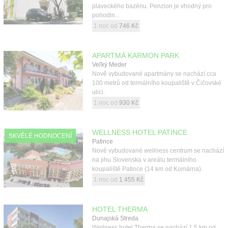
plaveckého bazénu. Penzion je vhodný pro
pohodln...
1 noc od
746 Kč
APARTMÁ KARMON PARK
Veľký Meder
Nově vybudované apartmány se nachází cca
100 metrů od termálního koupaliště v Čičovské
ulici.
1 noc od
930 Kč
WELLNESS HOTEL PATINCE
SKVĚLÉ HODNOCENÍ
Patince
Nově vybudované wellness centrum se nachází
na jihu Slovenska v areálu termálního
koupaliště Patince (14 km od Komárna).
1 noc od
1 455 Kč
HOTEL THERMA
Dunajská Streda
Wellness hotel Therma se nachází 1,5 km od