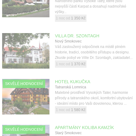
Národního parku Vysoké Tatry, které jsou
nejvyšší částí Karpat a dosahují nadmořské
výšky...
1 noc od
1 350 Kč
VILLA DR. SZONTAGH
Nový Smokovec
Váš zasloužený odpočinek na místě plném
historie, tradici, osobitého přístupu a designu.
Zkuste pobyt ve Ville Dr. Szontagh, zakladatel...
1 noc od
1 370 Kč
HOTEL KUKUČKA
SKVĚLÉ HODNOCENÍ
Tatranská Lomnica
Malebné prostředí Vysokých Tater, harmonie
přírody a tatranského okolí, komfortní ubytování
- ideální místo pro Vaši dovolenou, kterou ...
1 noc od
1 580 Kč
APARTMÁNY KOLIBA KAMZÍK
SKVĚLÉ HODNOCENÍ
Starý Smokovec