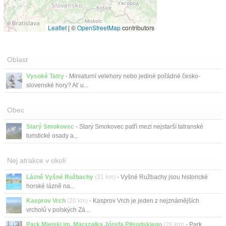
Leaflet
|
©
OpenStreetMap
contributors
Oblast
Vysoké Tatry
- Miniaturní velehory nebo jediné pořádné česko-
slovenské hory? Ať u...
Obec
Starý Smokovec
- Starý Smokovec patří mezi nejstarší tatranské
turistické osady a...
Nej atrakce v okolí
Lázně Vyšné Ružbachy
(31 km)
- Vyšné Ružbachy jsou historické
horské lázně na...
Kasprov Vrch
(20 km)
- Kasprov Vrch je jeden z nejznámějších
vrcholů v polských Zá...
Park Miejski im. Marszałka Józefa Piłsudskiego
(26 km)
- Park