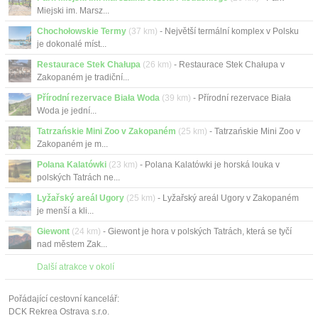
Miejski im. Marsz...
Chochołowskie Termy
(37 km)
- Největší termální komplex v Polsku
je dokonalé míst...
Restaurace Stek Chałupa
(26 km)
- Restaurace Stek Chałupa v
Zakopaném je tradiční...
Přírodní rezervace Biała Woda
(39 km)
- Přírodní rezervace Biała
Woda je jední...
Tatrzańskie Mini Zoo v Zakopaném
(25 km)
- Tatrzańskie Mini Zoo v
Zakopaném je m...
Polana Kalatówki
(23 km)
- Polana Kalatówki je horská louka v
polských Tatrách ne...
Lyžařský areál Ugory
(25 km)
- Lyžařský areál Ugory v Zakopaném
je menší a kli...
Giewont
(24 km)
- Giewont je hora v polských Tatrách, která se tyčí
nad městem Zak...
Další atrakce v okolí
Pořádající cestovní kancelář:
DCK Rekrea Ostrava s.r.o.