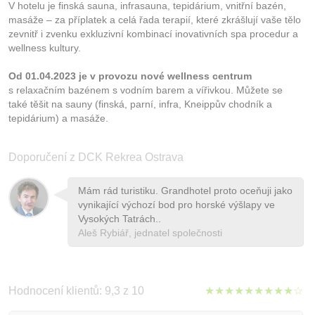
V hotelu je finská sauna, infrasauna, tepidárium, vnitřní bazén,
masáže – za příplatek a celá řada terapií, které zkrášlují vaše tělo
zevnitř i zvenku exkluzivní kombinací inovativních spa procedur a
wellness kultury.
Od 01.04.2023 je v provozu nové wellness centrum
s relaxačním bazénem s vodním barem a vířivkou. Můžete se
také těšit na sauny (finská, parní, infra, Kneippův chodník a
tepidárium) a masáže.
Doporučení z DCK Rekrea Ostrava
Mám rád turistiku. Grandhotel proto oceňuji jako
vynikající výchozí bod pro horské výšlapy ve
Vysokých Tatrách..
Aleš Rybiář, jednatel společnosti
Hodnocení klientů: 9,3 z 10
★★★★★★★★★☆