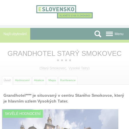
Panel pro správu cookies
Najít ubytování
Menu
Oblasti
GRANDHOTEL STARÝ SMOKOVEC
Slevy a Last Minute
★
★
★
★
(
Starý Smokovec
,
Vysoké Tatry
)
Autobusové zájezdy
Úvod
Hodnocení
Atrakce
Mapa
Konference
Skupiny a konference
Grandhotel**** je situovaný v centru Starého Smokovce, který
Před cestou
je hlavním uzlem Vysokých Tater.
Atrakce
SKVĚLÉ HODNOCENÍ
O nás