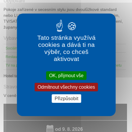
Ubytování
Pokoje zařízené v secesním stylu jsou dvoulůžkové standard
nebo LUX s možností přistýlky s vlastním sociálním zařízením,
TV/SAT, rádio, telefon, minibar, trezor, bezplatné Wi-Fi připojení,
župany a papučky.
Tato stránka využívá
Vybavení
cookies a dává ti na
Sociální zařízení na pokoji
Sauna
Bazén vnitřní
výběr, co chceš
Restaurace
Kavárna
Masáž
aktivovat
TV na pokoji
Rádio
Připojení k internetu
OK, přijmout vše
Hotel také nabízí služby pro
skupiny a konference
.
Stravování
Odmítnout všechny cookies
V ceně pobytu snídaně nebo polopenze, dle druhu pobytu.
Přizpůsobit
Vyhledat nabídky
od
9. 8. 2026