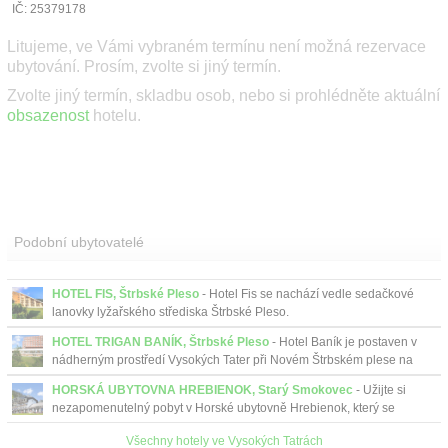
IČ: 25379178
Litujeme, ve Vámi vybraném termínu není možná rezervace
ubytování. Prosím, zvolte si jiný termín.
Zvolte jiný termín, skladbu osob, nebo si prohlédněte aktuální
obsazenost
hotelu.
Podobní ubytovatelé
HOTEL FIS, Štrbské Pleso
- Hotel Fis se nachází vedle sedačkové
lanovky lyžařského střediska Štrbské Pleso.
HOTEL TRIGAN BANÍK, Štrbské Pleso
- Hotel Baník je postaven v
nádherným prostředí Vysokých Tater při Novém Štrbském plese na
území Tatranského národního parku, který je ne...
HORSKÁ UBYTOVNA HREBIENOK, Starý Smokovec
- Užijte si
nezapomenutelný pobyt v Horské ubytovně Hrebienok, který se
nachází přímo nad horní stanicí pozemní lanovky ve Starém
Všechny hotely ve Vysokých Tatrách
Smokovc...