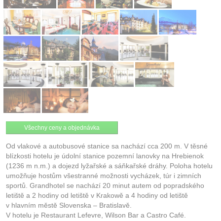
Všechny ceny a objednávka
Od vlakové a autobusové stanice sa nachází cca 200 m. V těsné
blízkosti hotelu je údolní stanice pozemní lanovky na Hrebienok
(1236 m n.m.) a dojezd lyžařské a sáňkařské dráhy. Poloha hotelu
umožňuje hostům všestranné možnosti vycházek, túr i zimních
sportů. Grandhotel se nachází 20 minut autem od popradského
letiště a 2 hodiny od letiště v Krakowě a 4 hodiny od letiště
v hlavním městě Slovenska – Bratislavě.
V hotelu je Restaurant Lefevre, Wilson Bar a Castro Café.