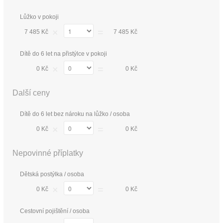
Lůžko v pokoji
×
=
7 485 Kč
7 485 Kč
Dítě do 6 let na přistýlce v pokoji
×
=
0 Kč
0 Kč
Další ceny
Dítě do 6 let bez nároku na lůžko / osoba
×
=
0 Kč
0 Kč
Nepovinné příplatky
Dětská postýlka / osoba
×
=
0 Kč
0 Kč
Cestovní pojištění / osoba