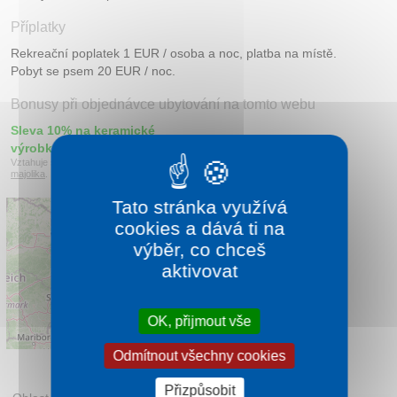
Příplatky
Rekreační poplatek 1 EUR / osoba a noc, platba na místě.
Pobyt se psem 20 EUR / noc.
Bonusy při objednávce ubytování na tomto webu
Sleva 10% na keramické
výrobky
Vztahuje se k atrakci
Slovenská ľudová
majolika
.
Tato stránka využívá
cookies a dává ti na
výběr, co chceš
aktivovat
OK, přijmout vše
Leaflet
|
©
OpenStreetMap
contributors
Odmítnout všechny cookies
Přizpůsobit