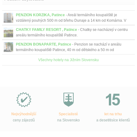
PENZION KORZIKA, Patince
- Areál termálního koupaliště je
vzdálený pouhých 500 m od břehu Dunaje a 14 km od Komárna. V
areálu se nachází 5 bazénů s termální vodou...
CHATKY FAMILY RESORT , Patince
- Chatky se nacházejí v centru
areálu termálního koupaliště Patince.
PENZION BONAPARTE, Patince
- Penzion se nachází v areálu
termálního koupaliště Patince, 40 m od dětského a 50 m od
plaveckého bazénu. Penzion je vhodný pro pohodln...
Všechny hotely na Jižním Slovensku
Proč
e-
Slovensko.cz?
Nejvýhodnější
Specialisté
let na trhu
ceny zájezdů
na Slovensko
a desetitisíce klientů