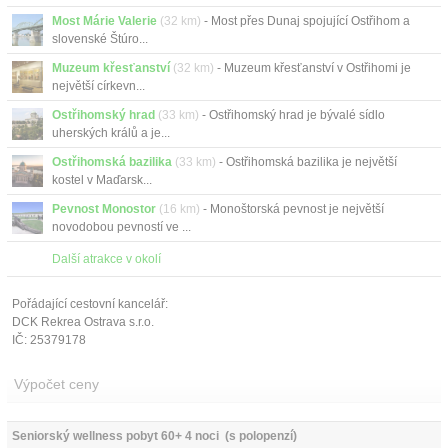
Most Márie Valerie
(32 km)
- Most přes Dunaj spojující Ostřihom a
slovenské Štúro...
Muzeum křesťanství
(32 km)
- Muzeum křesťanství v Ostřihomi je
největší církevn...
Ostřihomský hrad
(33 km)
- Ostřihomský hrad je bývalé sídlo
uherských králů a je...
Ostřihomská bazilika
(33 km)
- Ostřihomská bazilika je největší
kostel v Maďarsk...
Pevnost Monostor
(16 km)
- Monoštorská pevnost je největší
novodobou pevností ve ...
Další atrakce v okolí
Pořádající cestovní kancelář:
DCK Rekrea Ostrava s.r.o.
IČ: 25379178
Výpočet ceny
Seniorský wellness pobyt 60+ 4 noci  (s polopenzí)