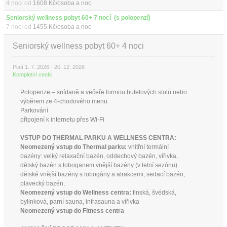
4 noci od
1608 Kč/osoba a noc
Seniorský wellness pobyt 60+ 7 nocí  (s polopenzí)
7 nocí od
1455 Kč/osoba a noc
Seniorský wellness pobyt 60+ 4 noci
Platí 1. 7. 2026 - 20. 12. 2026
Kompletní ceník
Polopenze – snídaně a večeře formou bufetových stolů nebo
výběrem ze 4-chodového menu
Parkování
připojení k internetu přes Wi-Fi
VSTUP DO THERMAL PARKU A WELLNESS CENTRA:
Neomezený vstup do Thermal parku:
vnitřní termální
bazény: velký relaxační bazén, oddechový bazén, vířivka,
dětský bazén s toboganem vnější bazény (v letní sezónu)
dětské vnější bazény s tobogány a atrakcemi, sedací bazén,
plavecký bazén,
Neomezený vstup do Wellness centra:
finská, švédská,
bylinková, parní sauna, infrasauna a vířivka
Neomezený vstup do Fitness centra