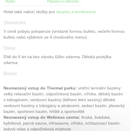
Rádio
Připojení k internetu
Hotel také nabízí služby pro
skupiny a konference
.
Stravování
V ceně pobytu polopenze (snídaně formou bufetu, večeře formou
bufetu nebo výběrem ze 4 chodového menu).
Slevy
Dítě do 6 let na bez nároku lůžko zdarma. Dětská postýlka
zdarma.
Bonus
Neomezený vstup do Thermal parku:
vnitřní termální bazény:
velký relaxační bazén, odpočinkový bazén, vířivka, dětský bazén
s tobogánem, venkovní bazény (během letní sezóny) dětské
venkovní bazény s tobogány a atrakcemi, sedací bazén, plavecký
bazén, sportovní bazén, hřiště a sportoviště
Neomezený vstup do Wellness centra:
finská, švédská,
bylinková, parná sauna, infrasauna, vířivka, ochlazovací bazén,
ledový relax a odpočinková místnost