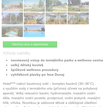
Všechny ceny a objednávka
Výhody nabídky
neomezený vstup do termálního parku a wellness centra
velký dětský koutek
špičkové wellness procedury
vyhlídkové plavby po řece Dunaj
Hotel**** nabízí bazénový svět – komplex bazénů (30–36°C)
s využitím vody z termálního vrtu (příznivý účinek na pohybový
aparát). Velký relaxační bazén, hydromasáže, masážní vodní
děla, masážní vodní postele, protiproud, vodní jeskyně, masážní
hřib, vířivka. Novinkou je salónové tělové a obličejové ošetření