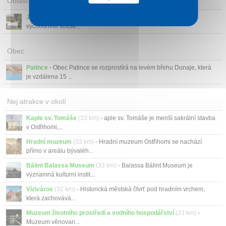
Oblast
Jižní Slovensko
- Jižní Slovensko je nejteplejší oblastí našeho
východního souse...
Obec
Patince
- Obec Patince se rozprostírá na levém břehu Dunaje, která
je vzdálena 15 ...
Nej atrakce v okolí
Kaple sv. Tomáše
(33 km)
- aple sv. Tomáše je menší sakrální stavba
v Ostřihomi,...
Hradní muzeum
(33 km)
- Hradní muzeum Ostřihomi se nachází
přímo v areálu bývaléh...
Bálint Balassa Museum
(33 km)
- Balassa Bálint Museum je
významná kulturní instit...
Víziváros
(32 km)
- Historická městská čtvrť pod hradním vrchem,
která zachovává...
Muzeum životního prostředí a vodního hospodářství
(33 km)
-
Muzeum věnovan...