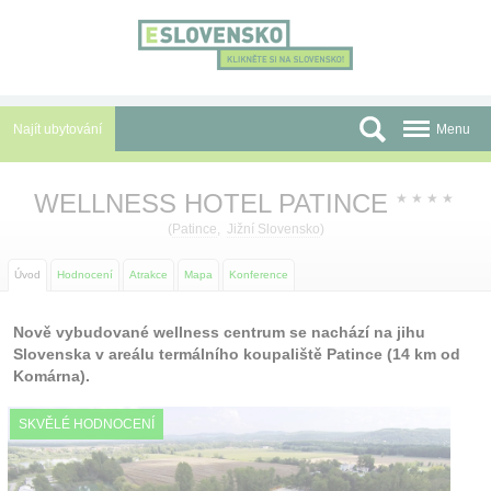
Panel pro správu cookies
Najít ubytování
Menu
Oblasti
WELLNESS HOTEL PATINCE
★
★
★
★
Slevy a Last Minute
(
Patince
,
Jižní Slovensko
)
Autobusové zájezdy
Úvod
Hodnocení
Atrakce
Mapa
Konference
Skupiny a konference
Nově vybudované wellness centrum se nachází na jihu
Slovenska v areálu termálního koupaliště Patince (14 km od
Před cestou
Komárna).
Atrakce
SKVĚLÉ HODNOCENÍ
O nás