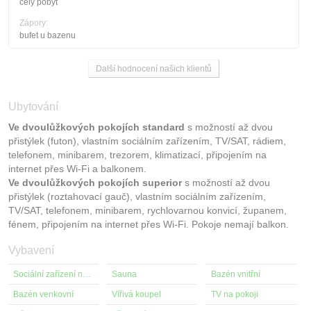
cely pobyt
Zápory:
bufet u bazenu
Další hodnocení našich klientů
Ubytování
Ve dvoulůžkových pokojích standard
s možností až dvou
přistýlek (futon), vlastním sociálním zařízením, TV/SAT, rádiem,
telefonem, minibarem, trezorem, klimatizací, připojením na
internet přes Wi-Fi a balkonem.
Ve dvoulůžkových pokojích superior
s možností až dvou
přistýlek (roztahovací gauč), vlastním sociálním zařízením,
TV/SAT, telefonem, minibarem, rychlovarnou konvicí, županem,
fénem, připojením na internet přes Wi-Fi. Pokoje nemají balkon.
Vybavení
Sociální zařízení na pokoji
Sauna
Bazén vnitřní
Bazén venkovní
Vířivá koupel
TV na pokoji