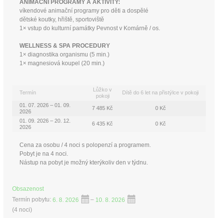
ANIMAČNÍ PROGRAMY A AKTIVITY:
víkendové animační programy pro děti a dospělé
dětské koutky, hřiště, sportoviště
1× vstup do kulturní památky Pevnost v Komárně / os.
WELLNESS & SPA PROCEDURY
1× diagnostika organismu (5 min.)
1× magnesiová koupel (20 min.)
Lůžko v
Termín
Dítě do 6 let na přistýlce v pokoji
pokoji
01. 07. 2026 – 01. 09.
7 485 Kč
0 Kč
2026
01. 09. 2026 – 20. 12.
6 435 Kč
0 Kč
2026
Cena za osobu / 4 noci s polopenzí a programem.
Pobyt je na 4 noci.
Nástup na pobyt je možný kterýkoliv den v týdnu.
Obsazenost
Termín pobytu:
6. 8. 2026
–
10. 8. 2026
(
4 noci
)