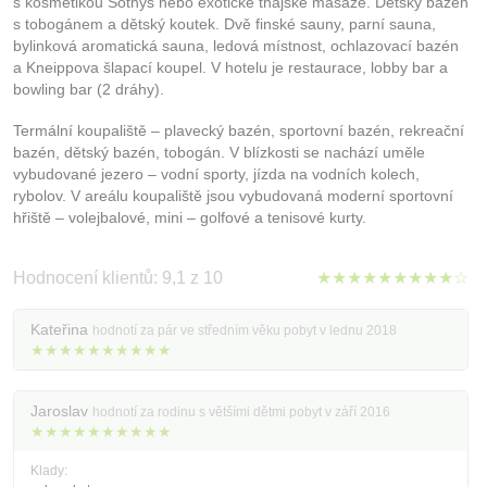
s kosmetikou Sothys nebo exotické thajské masáže. Dětský bazén
s tobogánem a dětský koutek. Dvě finské sauny, parní sauna,
bylinková aromatická sauna, ledová místnost, ochlazovací bazén
a Kneippova šlapací koupel. V hotelu je restaurace, lobby bar a
bowling bar (2 dráhy).
Termální koupaliště – plavecký bazén, sportovní bazén, rekreační
bazén, dětský bazén, tobogán. V blízkosti se nachází uměle
vybudované jezero – vodní sporty, jízda na vodních kolech,
rybolov. V areálu koupaliště jsou vybudovaná moderní sportovní
hřiště – volejbalové, mini – golfové a tenisové kurty.
Hodnocení klientů: 9,1 z 10
★★★★★★★★★☆
Kateřina
hodnotí za pár ve středním věku pobyt v lednu 2018
★★★★★★★★★★
Jaroslav
hodnotí za rodinu s většími dětmi pobyt v září 2016
★★★★★★★★★★
Klady: