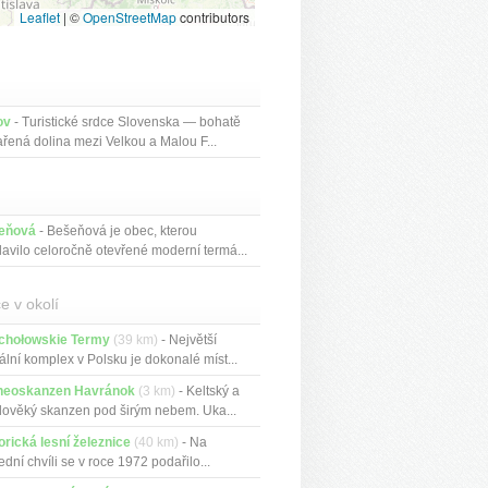
Leaflet
|
©
OpenStreetMap
contributors
ov
- Turistické srdce Slovenska — bohatě
řená dolina mezi Velkou a Malou F...
eňová
- Bešeňová je obec, kterou
lavilo celoročně otevřené moderní termá...
e v okolí
chołowskie Termy
(39 km)
- Největší
ální komplex v Polsku je dokonalé míst...
heoskanzen Havránok
(3 km)
- Keltský a
dověký skanzen pod širým nebem. Uka...
orická lesní železnice
(40 km)
- Na
ední chvíli se v roce 1972 podařilo...