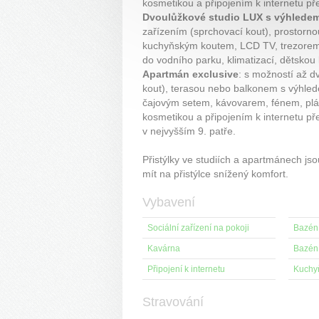
kosmetikou a připojením k internetu př
Dvoulůžkové studio LUX s výhlede
zařízením (sprchovací kout), prostorn
kuchyňským koutem, LCD TV, trezorem,
do vodního parku, klimatizací, dětskou 
Apartmán exclusive
: s možností až d
kout), terasou nebo balkonem s výhle
čajovým setem, kávovarem, fénem, pláž
kosmetikou a připojením k internetu p
v nejvyšším 9. patře.
Přistýlky ve studiích a apartmánech jsou
mít na přistýlce snížený komfort.
Vybavení
Sociální zařízení na pokoji
Bazén 
Kavárna
Bazén
Připojení k internetu
Kuchyň
Stravování