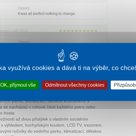
Zápory:
It was all perfect nothing to change.
★★★★★★★★★★
pobyt v září 2023
Zápory:
 hodnocení našich klientů
ka využívá cookies a dává ti na výběr, co chce
OK, přijmout vše
Odmítnout všechny cookies
Přizpůsobi
vou přistýlek s vlastním sociálním zařízením (sprchovací
ským koutem, LCD TV, trezorem, telefonem. čajovým
dního parku, klimatizací, dětskou kosmetikou a
dia se nacházejí v rohové části každého patra nebo
o hosta.
možností až dvou přistýlek s vlastním sociálním
m s výhledem, kuchyňským koutem, LCD TV, trezorem,
ovými ručníky do vodního parku, klimatizací, dětskou