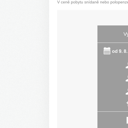
V ceně pobytu snídaně nebo polopenze 
V
od
9. 8