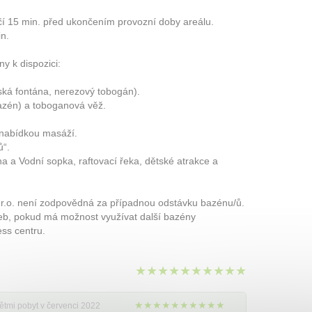
í 15 min. před ukončením provozní doby areálu.
n.
 k dispozici:
ská fontána, nerezový tobogán).
azén) a toboganová věž.
 nabídkou masáží.
ů“.
a a Vodní sopka, raftovací řeka, dětské atrakce a
o. není zodpovědná za případnou odstávku bazénu/ů.
eb, pokud má možnost využívat další bazény
ess centru.
★★★★★★★★★★
★★★★★★★★★★
dětmi pobyt v červenci 2022