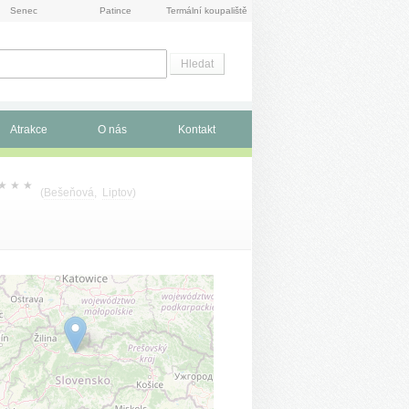
Senec
Patince
Termální koupaliště
Atrakce
O nás
Kontakt
★
★
★
(
Bešeňová
,
Liptov
)