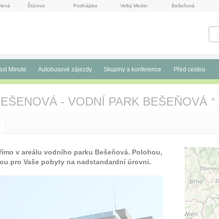
lená
Štúrovo
Podhájska
Velký Meder
Bešeňová
ast Minute
Autobusové zájezdy
Skupiny a konference
Před cestou
BEŠENOVÁ - VODNÍ PARK BEŠEŇOVÁ
★
a
římo v areálu vodního parku Bešeňová. Polohou,
bou pro Vaše pobyty na nadstandardní úrovni.