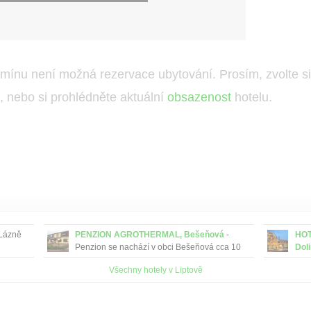
mínu není možná rezervace ubytování. Prosím, zvolte si 
b, nebo si prohlédněte aktuální
obsazenost
hotelu.
Lázně
PENZION AGROTHERMAL, Bešeňová
-
HOT
Penzion se nachází v obci Bešeňová cca 10
Dol
minut chůze od areálu termálního koupaliště.
a tu
Všechny hotely v Liptově
Doli
pláp