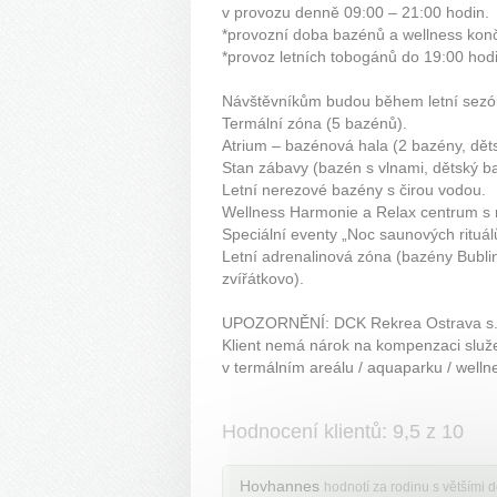
v provozu denně 09:00 – 21:00 hodin.
*provozní doba bazénů a wellness konč
*provoz letních tobogánů do 19:00 hodi
Návštěvníkům budou během letní sezóny
Termální zóna (5 bazénů).
Atrium – bazénová hala (2 bazény, dět
Stan zábavy (bazén s vlnami, dětský b
Letní nerezové bazény s čirou vodou.
Wellness Harmonie a Relax centrum s
Speciální eventy „Noc saunových rituál
Letní adrenalinová zóna (bazény Bublin
zvířátkovo).
UPOZORNĚNÍ: DCK Rekrea Ostrava s.r.
Klient nemá nárok na kompenzaci služ
v termálním areálu / aquaparku / welln
Hodnocení klientů: 9,5 z 10
Hovhannes
hodnotí za rodinu s většími 