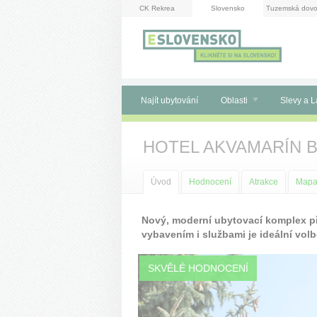
Panel pro správu cookies
CK Rekrea
Slovensko
Tuzemská dovo
Najít ubytování
Oblasti
Slevy a L
HOTEL AKVAMARÍN 
Úvod
Hodnocení
Atrakce
Map
Nový, moderní ubytovací komplex p
vybavením i službami je ideální vol
SKVĚLÉ HODNOCENÍ