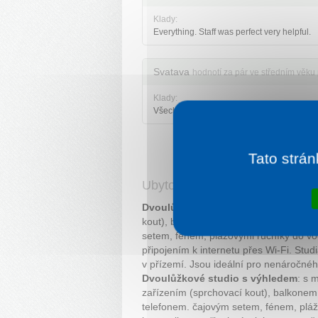
Klady:
Everything. Staff was perfect very helpful.
Svatava
hodnotí za pár ve středním věku 
Klady:
Všechno
Další
Tato strán
Ubytování
Dvoulůžkové studio
: s možností až d
kout), balkonem nebo terasou, kuchyň
setem, fénem, plážovými ručníky do vo
připojením k internetu přes Wi-Fi. Stu
v přízemí. Jsou ideální pro nenáročnéh
Dvoulůžkové studio s výhledem
: s 
zařízením (sprchovací kout), balkone
telefonem. čajovým setem, fénem, pláž