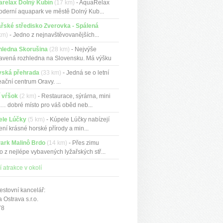
arelax Dolný Kubín
(17 km)
- AquaRelax
oderní aquapark ve městě Dolný Kub...
řské středisko Zverovka - Spálená
km)
- Jedno z nejnavštěvovanějších...
hledna Skorušina
(28 km)
- Nejvýše
avená rozhledna na Slovensku. Má výšku
vská přehrada
(33 km)
- Jedná se o letní
eační centrum Oravy. ...
 vŕšok
(2 km)
- Restaurace, sýrárna, mini
 dobré místo pro váš oběd neb...
ele Lúčky
(5 km)
- Kúpele Lúčky nabízejí
ení krásné horské přírody a min...
ark Malinô Brdo
(14 km)
- Přes zimu
o z nejlépe vybavených lyžařských stř...
í atrakce v okolí
estovní kancelář:
Ostrava s.r.o.
78