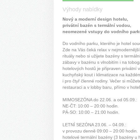
Výhody nabídky
Nový a moderní design hotelu,
privátní bazén s termální vodou,
neomezené vstupy do vodního park
Do vodního parku, kterého je hotel souč
Zde na Vás čeká relax v nejmodernějš
rituály nebo si užijete bazény s termál
zábavy v bazénu s vlnobitím i na tobo
hotelových hostů je připraven privátní 
kuchyňský kout i klimatizace na každém
i pro čtyř členné rodiny. Večer si může
restauraci a v lobby baru, přímo v hot
MIMOSEZÓNA do 22.06. a od 05.09.:
NE-ČT: 10:00 – 20:00 hodin.
PÁ-SO: 10:00 – 21:00 hodin.
LETNÍ SEZÓNA 23.06. – 04.09.:
v provozu denně 09:00 – 20:00 hodin.
hotelové termální bazény (3 bazény u 