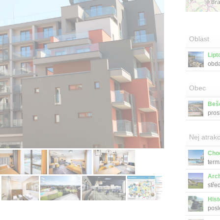
Oblast
Lipt
obda
Obec
Beš
pros
Nej atrakc
Cho
term
Arc
stře
Hist
posl