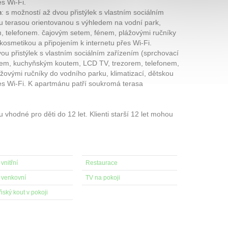
es Wi-Fi.
m
: s možností až dvou přistýlek s vlastním sociálním
ou terasou orientovanou s výhledem na vodní park,
 telefonem. čajovým setem, fénem, plážovými ručníky
kosmetikou a připojením k internetu přes Wi-Fi.
vou přistýlek s vlastním sociálním zařízením (sprchovací
dem, kuchyňským koutem, LCD TV, trezorem, telefonem,
ovými ručníky do vodního parku, klimatizací, dětskou
řes Wi-Fi. K apartmánu patří soukromá terasa
 vhodné pro děti do 12 let. Klienti starší 12 let mohou
vnitřní
Restaurace
 venkovní
TV na pokoji
ský kout v pokoji