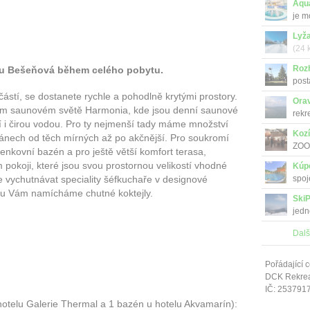
Aqu
je m
Lyža
(24 
Roz
u Bešeňová během celého pobytu.
post
...
ástí, se dostanete rychle a pohodlně krytými prostory.
Ora
ím saunovém světě Harmonia, kde jsou denní saunové
rekr
ní i čirou vodou. Pro ty nejmenší tady máme množství
Kozí
gánech od těch mírných až po akčnější. Pro soukromí
ZOO…
venkovní bazén a pro ještě větší komfort terasa,
 pokoji, které jsou svou prostornou velikostí vhodné
Kúp
spoj
te vychutnávat speciality šéfkuchaře v designové
elu Vám namícháme chutné koktejly.
SkiP
jedn
Dalš
Pořádající c
DCK Rekrea 
IČ: 253791
hotelu Galerie Thermal a 1 bazén u hotelu Akvamarín):