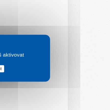
š aktivovat
t