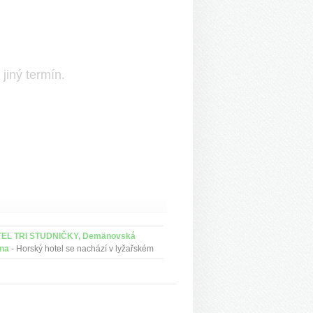
jiný termín.
EL TRI STUDNIČKY, Demänovská
ina
- Horský hotel se nachází v lyžařském
ristickém centru Zahrádky v Demänovské
ně. Lákající je posezení na terase u
olajícího o...