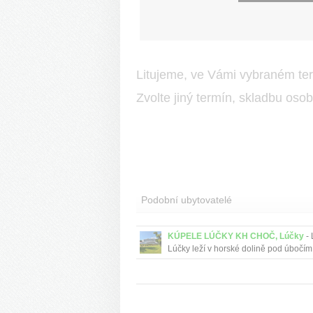
Litujeme, ve Vámi vybraném ter
Zvolte jiný termín, skladbu oso
Podobní ubytovatelé
KÚPELE LÚČKY KH CHOČ, Lúčky
- 
Lúčky leží v horské dolině pod úbočím
Choče, na rozhraní Oravy a Liptova.