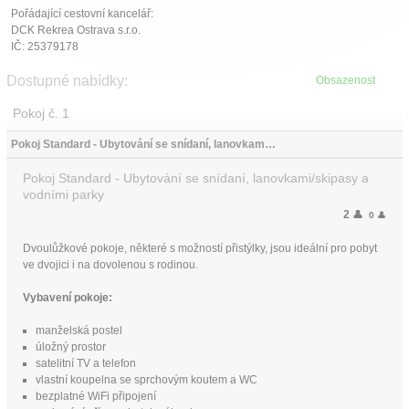
Pořádající cestovní kancelář:
DCK Rekrea Ostrava s.r.o.
IČ: 25379178
Dostupné nabídky:
Obsazenost
Pokoj č. 1
Pokoj Standard - Ubytování se snídaní, lanovkami/skipasy a vodními parky
Pokoj Standard - Ubytování se snídaní, lanovkami/skipasy a
vodními parky
2
👤
0
👤
Dvoulůžkové pokoje, některé s možností přistýlky, jsou ideální pro pobyt
ve dvojici i na dovolenou s rodinou.
Vybavení pokoje:
manželská postel
úložný prostor
satelitní TV a telefon
vlastní koupelna se sprchovým koutem a WC
bezplatné WiFi připojení