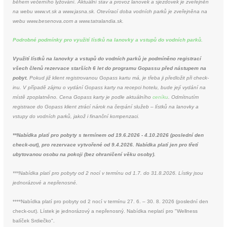
během večerního lyžování. Aktuální stav a provoz lanovek a sjezdovek je zveřejněn
na webu www.vt.sk a www.jasna.sk. Otevírací doba vodních parků je zveřejněna na
webu www.besenova.com a www.tatralandia.sk.
Podrobné podmínky pro využití lístků na lanovky a vstupů do vodních parků.
Využití lístků na lanovky a vstupů do vodních parků je podmíněno registrací
všech členů rezervace starších 6 let do programu Gopassu před nástupem na
pobyt.
Pokud již klient registrovanou Gopass kartu má, je třeba ji předložit při check-
inu. V případě zájmu o vydání Gopass karty na recepci hotelu, bude její vydání na
místě zpoplatněno. Cena Gopass karty je podle aktuálního
ceníku
. Odmítnutím
registrace do Gopass klient ztrácí nárok na čerpání služeb – lístků na lanovky a
vstupy do vodních parků, jakož i finanční kompenzaci.
**Nabídka platí pro pobyty s termínem od 19.6.2026 - 4.10.2026 (poslední den
check-out), pro rezervace vytvořené od 9.4.2026. Nabídka platí jen pro třetí
ubytovanou osobu na pokoji (bez ohraničení věku osoby).
***Nabídka platí pro pobyty od 2 nocí v termínu od 1.7. do 31.8.2026. Lístky jsou
jednorázové a nepřenosné.
****Nabídka platí pro pobyty od 2 nocí v termínu 27. 6. – 30. 8. 2026 (poslední den
check-out). Lístek je jednorázový a nepřenosný. Nabídka neplatí pro "Wellness
balíček Srdiečko".