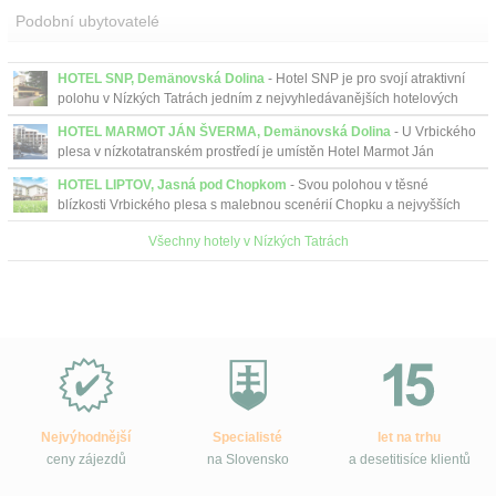
Podobní ubytovatelé
HOTEL SNP, Demänovská Dolina
- Hotel SNP je pro svojí atraktivní
polohu v Nízkých Tatrách jedním z nejvyhledávanějších hotelových
zařízení.
HOTEL MARMOT JÁN ŠVERMA, Demänovská Dolina
- U Vrbického
plesa v nízkotatranském prostředí je umístěn Hotel Marmot Ján
Šverma, v blízkosti stanice kabinové lanovky.
HOTEL LIPTOV, Jasná pod Chopkom
- Svou polohou v těsné
blízkosti Vrbického plesa s malebnou scenérií Chopku a nejvyšších
vrcholů Nízkých Tater nabízí ideální výchozí poz...
Všechny hotely v Nízkých Tatrách
Proč
e-
Slovensko.cz?
Nejvýhodnější
Specialisté
let na trhu
ceny zájezdů
na Slovensko
a desetitisíce klientů