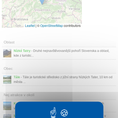
Leaflet
|
©
OpenStreetMap
contributors
Oblast
Nízké Tatry
- Druhé nejnavštěvovanější pohoří Slovenska a oblast,
kde z turistic...
Obec
Tále
- Tále je turistické středisko z jižní strany Nízkých Tater, 10 km od
města ...
Nej atrakce v okolí
Kasprov Vrch
(43 km)
- Kasprov Vrch je jeden z nejznámějších
vrcholů v polských Zá...
Morskie Oko
(45 km)
- Nejslavnější horské jezero Morskie Oko v