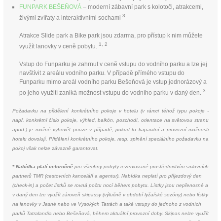
FUNPARK BEŠEŇOVÁ
– moderní zábavní park s kolotoči, atrakcemi,
3
živými zvířaty a interaktivními sochami
Atrakce Slide park a Bike park jsou zdarma, pro přístup k nim můžete
1, 2
využít lanovky v ceně pobytu.
Vstup do Funparku je zahrnut v ceně vstupu do vodního parku a lze jej
navštívit z areálu vodního parku. V případě přímého vstupu do
Funparku mimo areál vodního parku Bešeňová je vstup jednorázový a
3
po jeho využití zaniká možnost vstupu do vodního parku v daný den.
Požadavku na přidělení konkrétního pokoje v hotelu (v rámci téhož typu pokoje -
např. konkrétní číslo pokoje, výhled, balkón, poschodí, orientace na světovou stranu
apod.) je možné vyhovět pouze v případě, pokud to kapacitní a provozní možnosti
hotelu dovolují. Přidělení konkrétního pokoje, resp. splnění speciálního požadavku na
pokoj však nelze závazně garantovat.
* Nabídka platí celoročně
pro všechny pobyty rezervované prostřednictvím smluvních
partnerů TMR (cestovních kanceláří a agentur). Nabídka neplatí pro příjezdový den
(check-in) a počet lístků se rovná počtu nocí během pobytu. Lístky jsou nepřenosné a
v daný den lze využít zároveň skipassy (výlučně v období lyžařské sezóny) nebo lístky
na lanovky v Jasné nebo ve Vysokých Tatrách a také vstupy do jednoho z vodních
parků Tatralandia nebo Bešeňová, během aktuální provozní doby. Skipas nelze využít