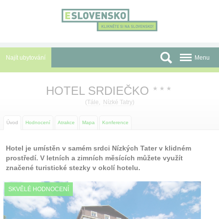
Panel pro správu cookies
Najít ubytování
Menu
Oblasti
HOTEL SRDIEČKO
★
★
★
Slevy a Last Minute
(
Tále
,
Nízké Tatry
)
Autobusové zájezdy
Úvod
Hodnocení
Atrakce
Mapa
Konference
Skupiny a konference
Hotel je umístěn v samém srdci Nízkých Tater v klidném
prostředí. V letních a zimních měsících můžete využít
Před cestou
značené turistické stezky v okolí hotelu.
Atrakce
SKVĚLÉ HODNOCENÍ
O nás