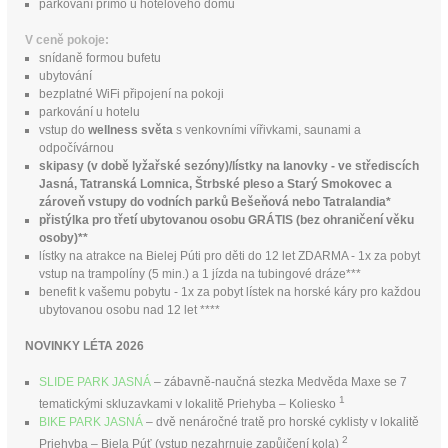
parkování přímo u hotelového domu
V ceně pokoje:
snídaně formou bufetu
ubytování
bezplatné WiFi připojení na pokoji
parkování u hotelu
vstup do
wellness světa
s venkovními vířivkami, saunami a
odpočívárnou
skipasy (v době lyžařské sezóny)/lístky na lanovky - ve střediscích
Jasná, Tatranská Lomnica, Štrbské pleso a Starý Smokovec a
zároveň vstupy do vodních parků Bešeňová nebo Tatralandia*
přistýlka pro třetí ubytovanou osobu GRÁTIS (bez ohraničení věku
osoby)**
lístky na atrakce na Bielej Púti pro děti do 12 let ZDARMA - 1x za pobyt
vstup na trampolíny (5 min.) a 1 jízda na tubingové dráze***
benefit k vašemu pobytu - 1x za pobyt lístek na horské káry pro každou
ubytovanou osobu nad 12 let ****
NOVINKY LÉTA 2026
SLIDE PARK JASNÁ
– zábavně-naučná stezka Medvěda Maxe se 7
1
tematickými skluzavkami v lokalitě Priehyba – Koliesko
BIKE PARK JASNÁ
– dvě nenáročné tratě pro horské cyklisty v lokalitě
2
Priehyba – Biela Púť (vstup nezahrnuje zapůjčení kola)