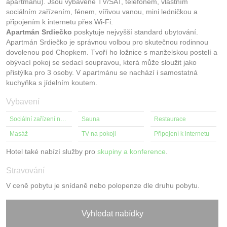
apartmánu). Jsou vybavené TV/SAT, telefonem, vlastním
sociálním zařízením, fénem, vířivou vanou, mini ledničkou a
připojením k internetu přes Wi-Fi.
Apartmán Srdiečko
poskytuje nejvyšší standard ubytování.
Apartmán Srdiečko je správnou volbou pro skutečnou rodinnou
dovolenou pod Chopkem. Tvoří ho ložnice s manželskou postelí a
obývací pokoj se sedací soupravou, která může sloužit jako
přistýlka pro 3 osoby. V apartmánu se nachází i samostatná
kuchyňka s jídelním koutem.
Vybavení
Sociální zařízení na pokoji
Sauna
Restaurace
Masáž
TV na pokoji
Připojení k internetu
Hotel také nabízí služby pro
skupiny a konference
.
Stravování
V ceně pobytu je snídaně nebo polopenze dle druhu pobytu.
Vyhledat nabídky