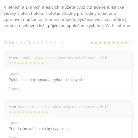
V letních a zimních měsících můžete využít značené turistické
stezky v okolí hotelu. Hotel je vhodný pro rodiny s dětmi a
sportovní nadšence. V hotelu můžete využívat wellness, dětský
koutek, úschovnu lyží, půjčovnu společenských her, Wi-Fi internet.
Hodnocení klientů: 9,1 z 10
★★★★★★★★★☆
Pavel
hodnotí za pár ve středním věku pobyt v únoru 2018
★★★★★★★★★☆
Klady:
Poloha, ochotný personál, výborná kuchyně
Zápory:
Petr
hodnotí za pár ve středním věku pobyt v červenci 2017
★★★★★★★★★★
Klady:
Příroda, úroveň hotelu byla vynikající.