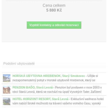
Cena celkem
5 880 Kč
Podobní ubytovatelé
HORSKÁ UBYTOVNA HREBIENOK, Starý Smokovec
- Užijte si
nezapomenutelný pobyt v Horské ubytovně Hrebienok, který se
nachází přímo nad horní stanicí pozemní lanovky ve Starém
PENZION BAĎO, Stará Lesná
- Penzion byl postaven v roce 2003 v
Smokovc...
obci Stará Lesná, která se nachází na úpatí Vysokých Tater. Zařízení
je umístěno v podtatranské obla...
HOTEL HORIZONT RESORT, Stará Lesná
- Exkluzívní wellness hotel
vám nabízí široké možnosti na trávení vašeho volného času, vysoký
komfort služeb, nejmodernější vybavení i pr...