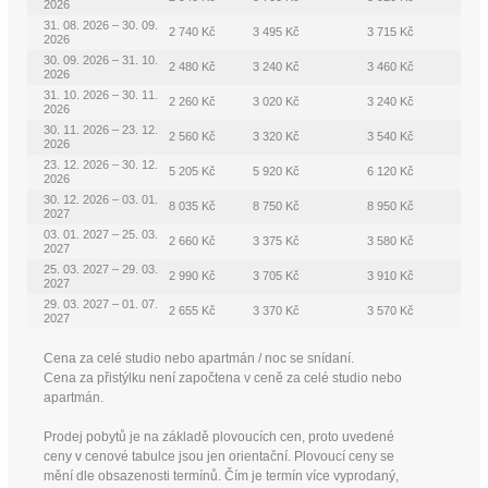
2026
31. 08. 2026 – 30. 09.
2 740 Kč
3 495 Kč
3 715 Kč
2026
30. 09. 2026 – 31. 10.
2 480 Kč
3 240 Kč
3 460 Kč
2026
31. 10. 2026 – 30. 11.
2 260 Kč
3 020 Kč
3 240 Kč
2026
30. 11. 2026 – 23. 12.
2 560 Kč
3 320 Kč
3 540 Kč
2026
23. 12. 2026 – 30. 12.
5 205 Kč
5 920 Kč
6 120 Kč
2026
30. 12. 2026 – 03. 01.
8 035 Kč
8 750 Kč
8 950 Kč
2027
03. 01. 2027 – 25. 03.
2 660 Kč
3 375 Kč
3 580 Kč
2027
25. 03. 2027 – 29. 03.
2 990 Kč
3 705 Kč
3 910 Kč
2027
29. 03. 2027 – 01. 07.
2 655 Kč
3 370 Kč
3 570 Kč
2027
Cena za celé studio nebo apartmán / noc se snídaní.
Cena za přistýlku není započtena v ceně za celé studio nebo
apartmán.
Prodej pobytů je na základě plovoucích cen, proto uvedené
ceny v cenové tabulce jsou jen orientační. Plovoucí ceny se
mění dle obsazenosti termínů. Čím je termín více vyprodaný,