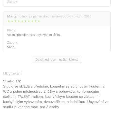
Zápory:
Marta
hodnotí za pár ve středním věku pobyt v březnu 2018
★★★★★★★★★★
Klady:
Velká spokojenost s ubytováním, čisto.
Zápory:
Vařič...
Další hodnocení našich klientů
Ubytování
Studio 1/2
Studio se skládá z předsíně, koupelny se sprchovým koutem a
WC a jedné místnosti se 2 lůžky s pohovkou, konferenčním
stolkem, TV/SAT, rádiem, kuchyňským koutem se základním
kuchyňským vybavením, dvouvařičem, a ledničkou. Ubytování ve
studiu je vhodné max. pro 2 osoby.