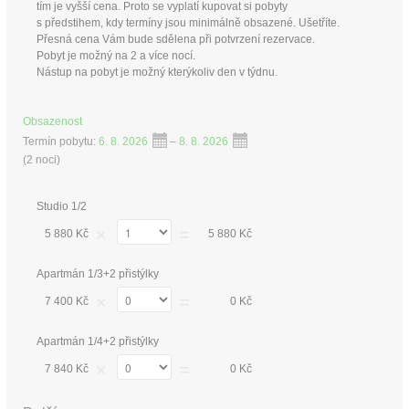
tím je vyšší cena. Proto se vyplatí kupovat si pobyty
s předstihem, kdy termíny jsou minimálně obsazené. Ušetříte.
Přesná cena Vám bude sdělena při potvrzení rezervace.
Pobyt je možný na 2 a více nocí.
Nástup na pobyt je možný kterýkoliv den v týdnu.
Obsazenost
Termín pobytu:
6. 8. 2026
–
8. 8. 2026
(
2 noci
)
Studio 1/2
×
=
5 880 Kč
5 880 Kč
Apartmán 1/3+2 přistýlky
×
=
7 400 Kč
0 Kč
Apartmán 1/4+2 přistýlky
×
=
7 840 Kč
0 Kč