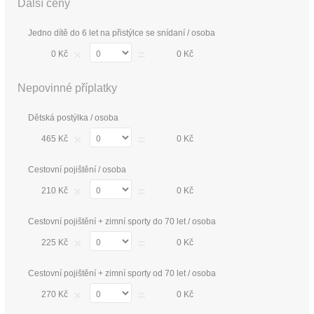
Další ceny
Jedno dítě do 6 let na přistýlce se snídaní / osoba
×
=
0 Kč
0 Kč
Nepovinné příplatky
Dětská postýlka / osoba
×
=
465 Kč
0 Kč
Cestovní pojištění / osoba
×
=
210 Kč
0 Kč
Cestovní pojištění + zimní sporty do 70 let / osoba
×
=
225 Kč
0 Kč
Cestovní pojištění + zimní sporty od 70 let / osoba
×
=
270 Kč
0 Kč