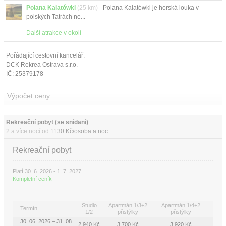
Polana Kalatówki
(25 km)
- Polana Kalatówki je horská louka v
polských Tatrách ne...
Další atrakce v okolí
Pořádající cestovní kancelář:
DCK Rekrea Ostrava s.r.o.
IČ: 25379178
Výpočet ceny
Rekreační pobyt (se snídaní)
2 a více nocí od
1130 Kč/osoba a noc
Rekreační pobyt
Platí 30. 6. 2026 - 1. 7. 2027
Kompletní ceník
Studio
Apartmán 1/3+2
Apartmán 1/4+2
Termín
1/2
přistýlky
přistýlky
30. 06. 2026 – 31. 08.
2 940 Kč
3 700 Kč
3 920 Kč