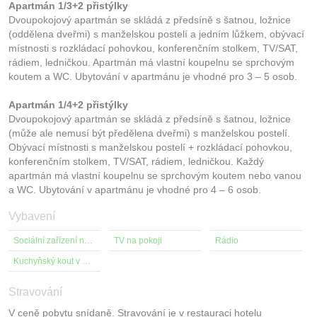
Apartmán 1/3+2 přistýlky
Dvoupokojový apartmán se skládá z předsíně s šatnou, ložnice
(oddělena dveřmi) s manželskou postelí a jedním lůžkem, obývací
místnosti s rozkládací pohovkou, konferenčním stolkem, TV/SAT,
rádiem, ledničkou. Apartmán má vlastní koupelnu se sprchovým
koutem a WC. Ubytování v apartmánu je vhodné pro 3 – 5 osob.
Apartmán 1/4+2 přistýlky
Dvoupokojový apartmán se skládá z předsíně s šatnou, ložnice
(může ale nemusí být předělena dveřmi) s manželskou postelí.
Obývací místnosti s manželskou postelí + rozkládací pohovkou,
konferenčním stolkem, TV/SAT, rádiem, ledničkou. Každý
apartmán má vlastní koupelnu se sprchovým koutem nebo vanou
a WC. Ubytování v apartmánu je vhodné pro 4 – 6 osob.
Vybavení
Sociální zařízení na pokoji
TV na pokoji
Rádio
Kuchyňský kout v pokoji
Stravování
V ceně pobytu snídaně. Stravování je v restauraci hotelu