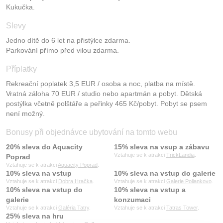
Kukučka.
Slevy
Jedno dítě do 6 let na přistýlce zdarma.
Parkování přímo před vilou zdarma.
Příplatky
Rekreační poplatek 3,5 EUR / osoba a noc, platba na místě.
Vratná záloha 70 EUR / studio nebo apartmán a pobyt. Dětská
postýlka včetně polštáře a peřinky 465 Kč/pobyt. Pobyt se psem
není možný.
Bonusy při objednávce ubytování na tomto webu
20% sleva do Aquacity
15% sleva na vsup a zábavu
Vztahuje se k atrakci
TrickLandia
.
Poprad
Vztahuje se k atrakci
Aquacity Poprad
.
10% sleva na vstup
10% sleva na vstup do galerie
Vztahuje se k atrakci
Dobra Hračka
.
Vztahuje se k atrakci
Galerie Poliankovo
.
10% sleva na vstup do
10% sleva na vstup a
galerie
konzumaci
Vztahuje se k atrakci
Galéria Tatry
.
Vztahuje se k atrakci
Tatras Tower
.
25% sleva na hru