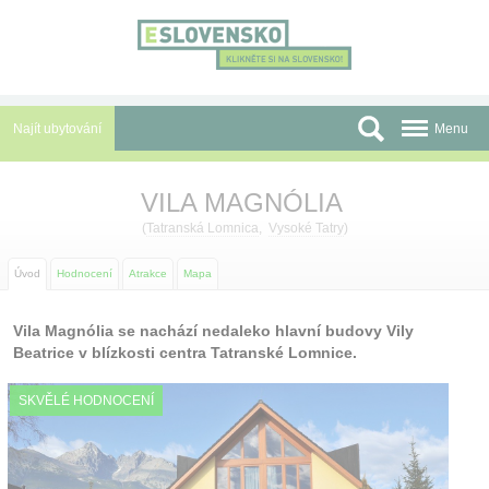
Panel pro správu cookies
Najít ubytování
Menu
Oblasti
VILA MAGNÓLIA
Slevy a Last Minute
(
Tatranská Lomnica
,
Vysoké Tatry
)
Autobusové zájezdy
Úvod
Hodnocení
Atrakce
Mapa
Skupiny a konference
Vila Magnólia se nachází nedaleko hlavní budovy Vily
Beatrice v blízkosti centra Tatranské Lomnice.
Před cestou
SKVĚLÉ HODNOCENÍ
Atrakce
O nás