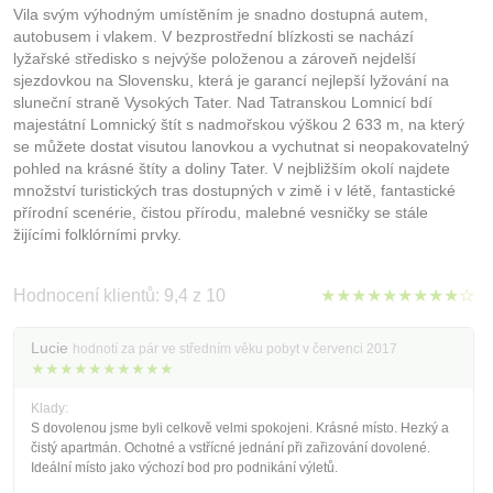
Vila svým výhodným umístěním je snadno dostupná autem,
autobusem i vlakem. V bezprostřední blízkosti se nachází
lyžařské středisko s nejvýše položenou a zároveň nejdelší
sjezdovkou na Slovensku, která je garancí nejlepší lyžování na
sluneční straně Vysokých Tater. Nad Tatranskou Lomnicí bdí
majestátní Lomnický štít s nadmořskou výškou 2 633 m, na který
se můžete dostat visutou lanovkou a vychutnat si neopakovatelný
pohled na krásné štíty a doliny Tater. V nejbližším okolí najdete
množství turistických tras dostupných v zimě i v létě, fantastické
přírodní scenérie, čistou přírodu, malebné vesničky se stále
žijícími folklórními prvky.
Hodnocení klientů: 9,4 z 10
★★★★★★★★★☆
Lucie
hodnotí za pár ve středním věku pobyt v červenci 2017
★★★★★★★★★★
Klady:
S dovolenou jsme byli celkově velmi spokojeni. Krásné místo. Hezký a
čistý apartmán. Ochotné a vstřícné jednání při zařizování dovolené.
Ideální místo jako výchozí bod pro podnikání výletů.