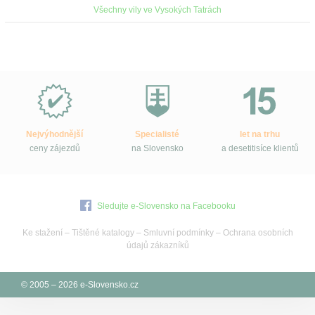
Všechny vily ve Vysokých Tatrách
Proč
e-
Slovensko.cz?
Nejvýhodnější
Specialisté
let na trhu
ceny zájezdů
na Slovensko
a desetitisíce klientů
Sledujte e-Slovensko na Facebooku
Ke stažení
–
Tištěné katalogy
–
Smluvní podmínky
–
Ochrana osobních
údajů zákazníků
© 2005 – 2026 e-Slovensko.cz