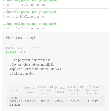
Zvýhodněný pobyt 5 nocí (s polopenzí)
5 nocí od
1396 Kč/osoba a noc
Zvýhodněný pobyt 6 nocí (s polopenzí)
6 nocí od
1430 Kč/osoba a noc
Zvýhodněný pobyt 7 nocí (s polopenzí)
7 nocí od
1452 Kč/osoba a noc
Rekreační pobyt
Platí 6. 4. 2026 - 22. 12. 2026
Kompletní ceník
1× za pobyt vstup do wellness
pálenka nebo sladkost na přivítání
zapůjčení kol zdarma (máme i dětské)
dárek na památku
Dítě do 12 let
Dítě do 12 let
Lůžko ve
Lůžko v
Přistýlka
Termín
na lůžku v
na přistýlce v
čtyřlůžkovém
pokoji
v pokoji
pokoji
pokoji
apartmánu
06. 04.
2026 – 22.
1 295 Kč
750 Kč
635 Kč
540 Kč
1 420 Kč
12. 2026