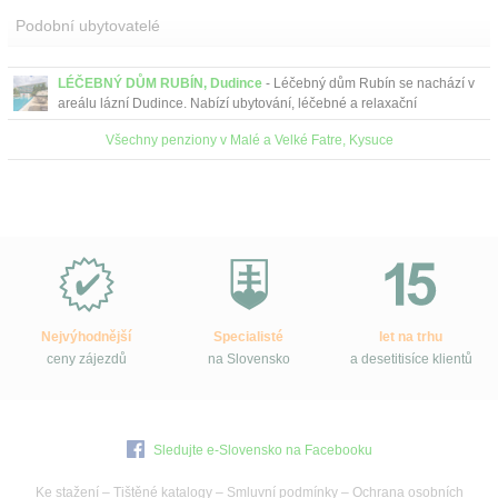
Podobní ubytovatelé
LÉČEBNÝ DŮM RUBÍN, Dudince
- Léčebný dům Rubín se nachází v
areálu lázní Dudince. Nabízí ubytování, léčebné a relaxační
procedury, wellness centrum, vnitřní i venko...
Všechny penziony v Malé a Velké Fatre, Kysuce
Proč
e-
Slovensko.cz?
Nejvýhodnější
Specialisté
let na trhu
ceny zájezdů
na Slovensko
a desetitisíce klientů
Sledujte e-Slovensko na Facebooku
Ke stažení
–
Tištěné katalogy
–
Smluvní podmínky
–
Ochrana osobních