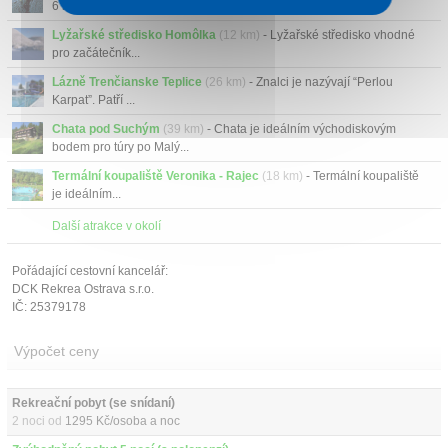
6 km od Považs...
Lyžařské středisko Homôlka
(12 km)
- Lyžařské středisko vhodné
pro začátečník...
Lázně Trenčianske Teplice
(26 km)
- Znalci je nazývají “Perlou
Karpat”. Patří ...
Chata pod Suchým
(39 km)
- Chata je ideálním východiskovým
bodem pro túry po Malý...
Termální koupaliště Veronika - Rajec
(18 km)
- Termální koupaliště
je ideálním...
Další atrakce v okolí
Pořádající cestovní kancelář:
DCK Rekrea Ostrava s.r.o.
IČ: 25379178
Výpočet ceny
Rekreační pobyt (se snídaní)
2 noci od
1295 Kč/osoba a noc