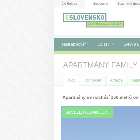
Panel pro správu cookies
CK Rekrea
Slovensko
Tuzemská dovo
Najít ubytování
Oblasti
Slevy a L
APARTMÁNY FAMILY
Úvod
Hodnocení
Atrakce
Map
Apartmány se nachází 150 metrů od t
SKVĚLÉ HODNOCENÍ