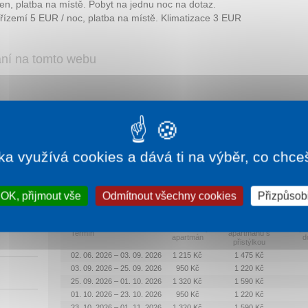
n, platba na místě. Pobyt na jednu noc na dotaz.
ízemí 5 EUR / noc, platba na místě. Klimatizace 3 EUR
ání na tomto webu
ka využívá cookies a dává ti na výběr, co chce
Rekreační pobyt 7 nocí
OK, přijmout vše
Odmítnout všechny cookies
Přizpůsobi
Dvoulůžkový
Dvoulůžkový
Čtyř
Termín
apartmánu s
apartmán
d
přistýlkou
02. 06. 2026 – 03. 09. 2026
1 215 Kč
1 475 Kč
03. 09. 2026 – 25. 09. 2026
950 Kč
1 220 Kč
25. 09. 2026 – 01. 10. 2026
1 320 Kč
1 590 Kč
01. 10. 2026 – 23. 10. 2026
950 Kč
1 220 Kč
23. 10. 2026 – 01. 11. 2026
1 320 Kč
1 590 Kč