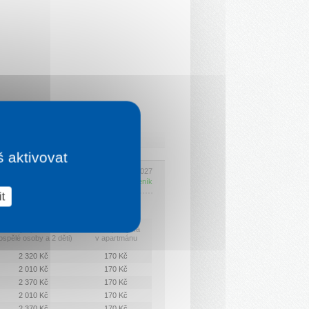
š aktivovat
Platí 2. 6. 2026 - 6. 1. 2027
Kompletní ceník
t
lůžkový apartmánu (pro 2
Další přistýlka
ospělé osoby a 2 děti)
v apartmánu
2 320 Kč
170 Kč
2 010 Kč
170 Kč
2 370 Kč
170 Kč
2 010 Kč
170 Kč
2 370 Kč
170 Kč