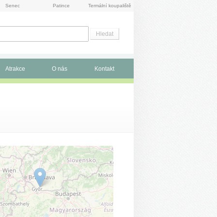
Senec
Patince
Termální koupaliště
Atrakce
O nás
Kontakt