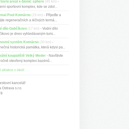
tovní areál x-bionic sphere
(40 km)
-
rní sportovní komplex, kde se zdol...
rmal Pool Komárno
(29 km)
- Přijeďte a
ijte regeneračních a léčivých termá...
í dílo Gabčíkovo
(17 km)
- Vodní dílo
íkovo je dnes vyhledávaným turis...
nostní systém Komárno
(30 km)
-
nečná historická památka, která kdysi pa...
ální koupaliště Velký Meder
- Navštivte
ročně otevřený komplex bazénů...
í atrakce v okolí
estovní kancelář:
Ostrava s.r.o.
78