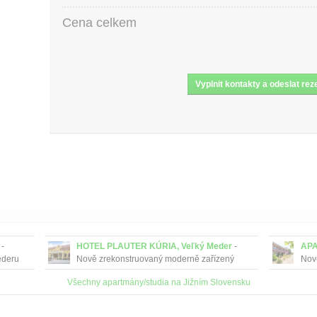
Cena celkem
-
HOTEL PLAUTER KÚRIA, Veľký Meder
-
APA
ederu
Nově zrekonstruovaný moderně zařízený
Nov
omku, v
hotel je v tichém prostředí a je vzdálený cca
100 
Všechny apartmány/studia na Jižním Slovensku
900 m od termálního koupaliště ve Veľkém
Čičo
Mederu....