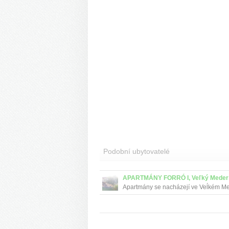
Podobní ubytovatelé
APARTMÁNY FORRÓ I, Veľký Meder
Apartmány se nacházejí ve Veĺkém M
na ul. Rybárská ve dvoře rodinného d
tichém prostředí.