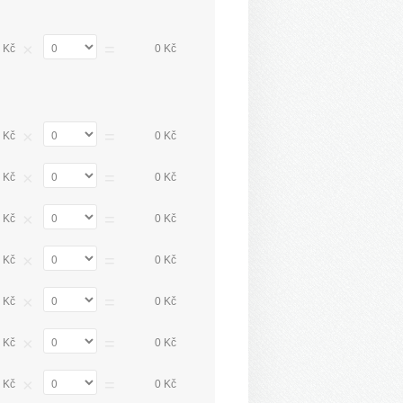
×
=
 Kč
0 Kč
×
=
 Kč
0 Kč
×
=
 Kč
0 Kč
×
=
 Kč
0 Kč
×
=
 Kč
0 Kč
×
=
 Kč
0 Kč
×
=
 Kč
0 Kč
×
=
 Kč
0 Kč