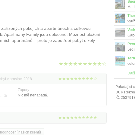
Spor
Mode
The
využ
ě zařízených pokojích a apartmánech s celkovou
Vodn
lek. Apartmány Family jsou oplocené. Možnost uložení
Gabč
mních apartmánů – proto je zapotřebí pobyt s koly
Pev
Jedi
Term
★★★★★★★★★☆
celo
Dalš
★★★★★★★★★☆
obyt v prosinci 2018
Pořádající c
Zápory:
DCK Rekrea 
... 2/
Nic mě nenapadá.
IČ: 253791
★★★★★★★★★★
 hodnocení našich klientů