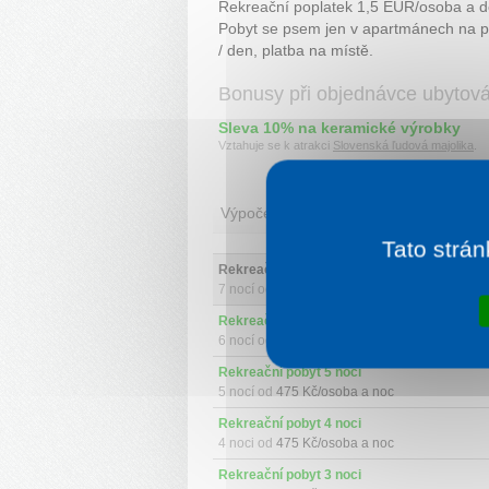
Rekreační poplatek 1,5 EUR/osoba a de
Pobyt se psem jen v apartmánech na př
/ den, platba na místě.
Bonusy při objednávce ubytov
Sleva 10% na keramické výrobky
Vztahuje se k atrakci
Slovenská ľudová majolika
.
Výpočet ceny
Tato strán
Rekreační pobyt 7 nocí 
7 nocí od
475 Kč/osoba a noc
Rekreační pobyt 6 nocí 
6 nocí od
475 Kč/osoba a noc
Rekreační pobyt 5 nocí 
5 nocí od
475 Kč/osoba a noc
Rekreační pobyt 4 noci 
4 noci od
475 Kč/osoba a noc
Rekreační pobyt 3 noci 