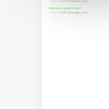
3 noci od
475 Kč/osoba a noc
Rekreační pobyt 2 noci 
2 noci od
530 Kč/osoba a noc