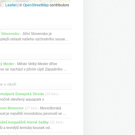
Leaflet
|
©
OpenStreetMap
contributors
í Slovensko
- Jižní Slovensko je
eplejší oblastí našeho východního souse...
ký Meder
- Město Velký Meder dříve
vo se nachází v jižním cípě Západního ...
e v okolí
rmalpark Dunajská Streda
(19 km)
-
ročně otevřený aquapark s
ariérovým...
nost Monostor
(27 km)
- Monoštorská
ost je největší novodobou pevností ve ...
ální koupaliště Horné Saliby
(31 km)
-
í a levnější termály kousek od...