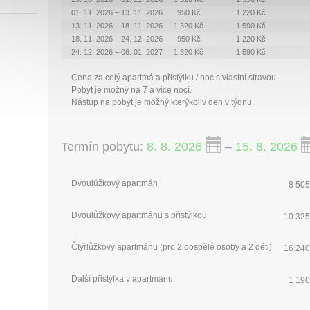
01. 11. 2026 – 13. 11. 2026
950 Kč
1 220 Kč
13. 11. 2026 – 18. 11. 2026
1 320 Kč
1 590 Kč
18. 11. 2026 – 24. 12. 2026
950 Kč
1 220 Kč
24. 12. 2026 – 06. 01. 2027
1 320 Kč
1 590 Kč
Cena za celý apartmá a přistýlku / noc s vlastní stravou.
Pobyt je možný na 7 a více nocí.
Nástup na pobyt je možný kterýkoliv den v týdnu.
Termín pobytu:
8. 8. 2026
–
15. 8. 2026
Dvoulůžkový apartmán
8 505
Dvoulůžkový apartmánu s přistýlkou
10 325
Čtyřlůžkový apartmánu (pro 2 dospělé osoby a 2 děti)
16 240
Další přistýlka v apartmánu
1 190