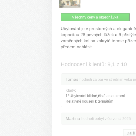
Všechny ceny a objednávka
Ubytování je v prostorných a elegantn
kapacitou 28 pevných lůžek a 9 přistý
zamčených kol na zakryté terase příze
předem nahlásit.
Hodnocení klientů: 9,1 z 10
Tomáš
hodnotí za pár ve středním věku p
Klady:
1/ Ubytování klidné,čisté a soukromí ............
Relativně kousek k termálům
Martina
hodnotí pobyt v červenci 2025
Další