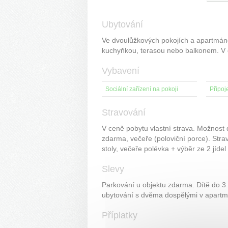
Ubytování
Ve dvoulůžkových pokojích a apartmáne
kuchyňkou, terasou nebo balkonem. V ce
Vybavení
Sociální zařízení na pokoji
Připoje
Stravování
V ceně pobytu vlastní strava. Možnost
zdarma, večeře (poloviční porce). Stra
stoly, večeře polévka + výběr ze 2 jídel
Slevy
Parkování u objektu zdarma. Dítě do 3 
ubytování s dvěma dospělými v apartm
Příplatky