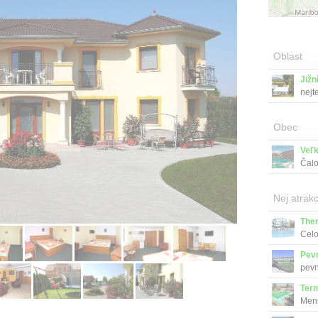
Oblast
Jižn
nejt
Obec
Veľ
Čalo
Nej atrakc
The
Celo
bezb
Pev
pevn
Term
Menš