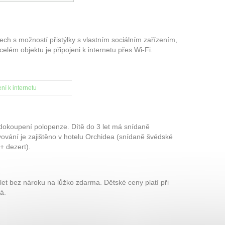
ch s možností přistýlky s vlastním sociálním zařízením,
lém objektu je připojeni k internetu přes Wi-Fi.
ní k internetu
 dokoupení polopenze. Dítě do 3 let má snídaně
vování je zajištěno v hotelu Orchidea (snídaně švédské
 + dezert).
let bez nároku na lůžko zdarma. Dětské ceny platí při
á.