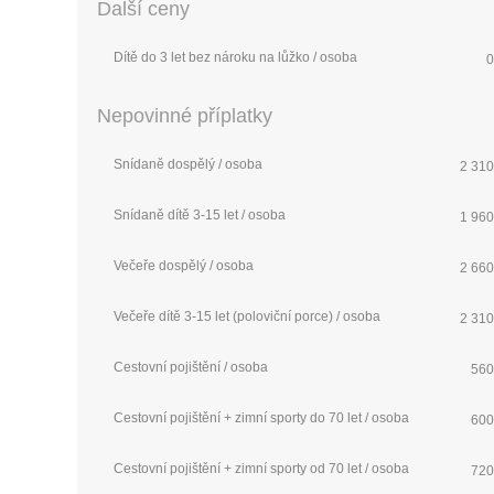
Další ceny
Dítě do 3 let bez nároku na lůžko / osoba
0
Nepovinné příplatky
Snídaně dospělý / osoba
2 310
Snídaně dítě 3-15 let / osoba
1 960
Večeře dospělý / osoba
2 660
Večeře dítě 3-15 let (poloviční porce) / osoba
2 310
Cestovní pojištění / osoba
560
Cestovní pojištění + zimní sporty do 70 let / osoba
600
Cestovní pojištění + zimní sporty od 70 let / osoba
720