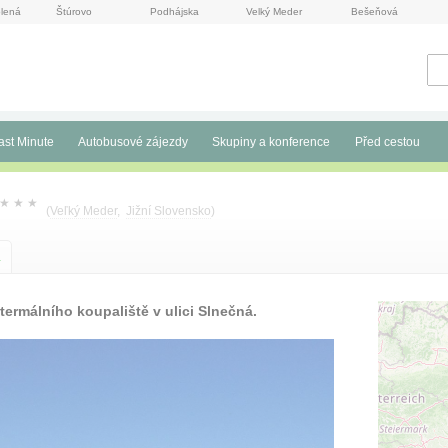
lená
Štúrovo
Podhájska
Velký Meder
Bešeňová
ast Minute
Autobusové zájezdy
Skupiny a konference
Před cestou
★
★
★
(
Veľký Meder
,
Jižní Slovensko
)
a
ermálního koupaliště v ulici Slnečná.