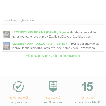
Podobní ubytovatelé
LÉČEBNÝ DŮM BÔRINA (BANÍK), Bojnice
- Moderní oáza klidu
uprostřed panenské přírody. Zažijte špičkovou lázeňskou péči,
restartujte mysl a načerpejte novou energii v srdci ma...
LÉČEBNÝ DŮM TURZOV (MIER), Bojnice
- Prožijte dokonalý relax,
léčivou termální vodu a komplexní péči přímo v srdci lázeňského
parku. Ubytujte se v historických prostorách o...
Všechny penziony v Západním Slovensku
Proč
e-
Slovensko.cz?
Nejvýhodnější
Specialisté
let na trhu
ceny zájezdů
na Slovensko
a desetitisíce klientů