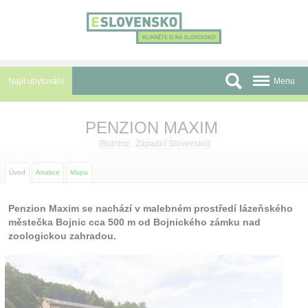
Panel pro správu cookies
Najít ubytování
Menu
Oblasti
PENZION MAXIM
Slevy a Last Minute
(
Bojnice
,
Západní Slovensko
)
Autobusové zájezdy
Úvod
Atrakce
Mapa
Skupiny a konference
Penzion Maxim se nachází v malebném prostředí lázeňského
městečka Bojnic cca 500 m od Bojnického zámku nad
Před cestou
zoologickou zahradou.
Atrakce
O nás