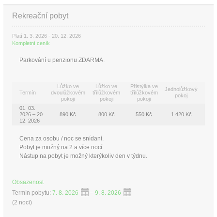
Rekreační pobyt
Platí 1. 3. 2026 - 20. 12. 2026
Kompletní ceník
Parkování u penzionu ZDARMA.
Lůžko ve
Lůžko ve
Přistýlka ve
Jednolůžkový
Termín
dvoulůžkovém
třílůžkovém
třílůžkovém
pokoj
pokoji
pokoji
pokoji
01. 03.
2026 – 20.
890 Kč
800 Kč
550 Kč
1 420 Kč
12. 2026
Cena za osobu / noc se snídaní.
Pobyt je možný na 2 a více nocí.
Nástup na pobyt je možný kterýkoliv den v týdnu.
Obsazenost
Termín pobytu:
7. 8. 2026
–
9. 8. 2026
(
2 noci
)