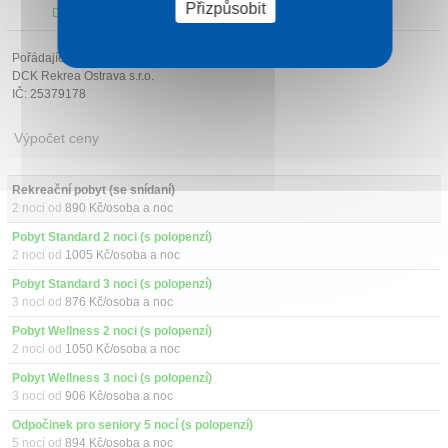
Přizpůsobit
Další atrakce v okolí
Pořádající cestovní kancelář:
DCK Rekrea Ostrava s.r.o.
IČ: 25379178
Výpočet ceny
Rekreační pobyt (se snídaní)
2 noci od
890 Kč/osoba a noc
Pobyt Standard 2 noci (s polopenzí)
2 noci od
1005 Kč/osoba a noc
Pobyt Standard 3 noci (s polopenzí)
3 noci od
876 Kč/osoba a noc
Pobyt Wellness 2 noci (s polopenzí)
2 noci od
1050 Kč/osoba a noc
Pobyt Wellness 3 noci (s polopenzí)
3 noci od
906 Kč/osoba a noc
Odpočinek pro seniory 5 nocí (s polopenzí)
5 nocí od
894 Kč/osoba a noc