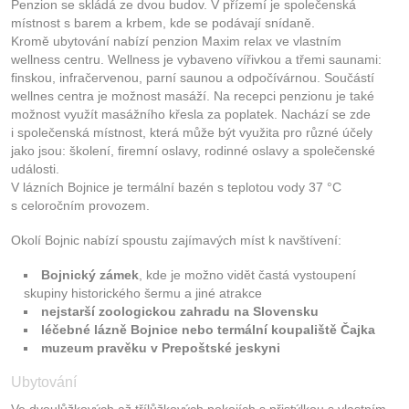
Penzion se skládá ze dvou budov. V přízemí je společenská
místnost s barem a krbem, kde se podávají snídaně.
Kromě ubytování nabízí penzion Maxim relax ve vlastním
wellness centru. Wellness je vybaveno vířivkou a třemi saunami:
finskou, infračervenou, parní saunou a odpočívárnou. Součástí
wellnes centra je možnost masáží. Na recepci penzionu je také
možnost využít masážního křesla za poplatek. Nachází se zde
i společenská místnost, která může být využita pro různé účely
jako jsou: školení, firemní oslavy, rodinné oslavy a společenské
události.
V lázních Bojnice je termální bazén s teplotou vody 37 °C
s celoročním provozem.
Okolí Bojnic nabízí spoustu zajímavých míst k navštívení:
Bojnický zámek
, kde je možno vidět častá vystoupení
skupiny historického šermu a jiné atrakce
nejstarší zoologickou zahradu na Slovensku
léčebné lázně Bojnice nebo termální koupaliště Čajka
muzeum pravěku v Prepoštské jeskyni
Ubytování
Ve dvoulůžkových až třílůžkových pokojích s přistýlkou s vlastním