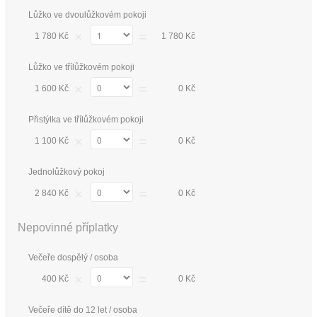
Lůžko ve dvoulůžkovém pokoji
×
=
1 780 Kč
1 780 Kč
Lůžko ve třílůžkovém pokoji
×
=
1 600 Kč
0 Kč
Přistýlka ve třílůžkovém pokoji
×
=
1 100 Kč
0 Kč
Jednolůžkový pokoj
×
=
2 840 Kč
0 Kč
Nepovinné příplatky
Večeře dospělý / osoba
×
=
400 Kč
0 Kč
Večeře dítě do 12 let / osoba