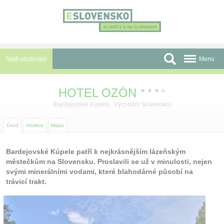
Panel pro správu cookies
Najít ubytování
Menu
Oblasti
HOTEL OZÓN
+
★
★
★
Slevy a Last Minute
(
Bardejovské Kúpele
,
Východní Slovensko
)
Autobusové zájezdy
Úvod
Atrakce
Mapa
Skupiny a konference
Bardejovské Kúpele patří k nejkrásnějším lázeňským
městečkům na Slovensku. Proslavili se už v minulosti, nejen
Před cestou
svými minerálními vodami, které blahodárné působí na
trávicí trakt.
Atrakce
O nás