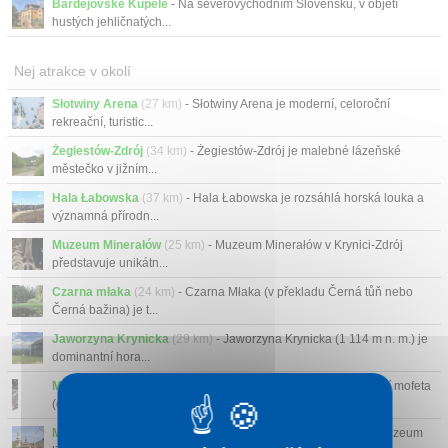
Bardejovské Kúpele
- Na severovýchodním Slovensku, v objetí
hustých jehličnatých...
Nej atrakce v okolí
Słotwiny Arena
(27 km)
- Słotwiny Arena je moderní, celoroční
rekreační, turistic...
Żegiestów-Zdrój
(34 km)
- Żegiestów-Zdrój je malebné lázeňské
městečko v jižním...
Hala Łabowska
(37 km)
- Hala Łabowska je rozsáhlá horská louka a
významná přírodn...
Muzeum Minerałów
(25 km)
- Muzeum Minerałów v Krynici-Zdrój
představuje unikátn...
Czarna młaka
(24 km)
- Czarna Młaka (v překladu Černá tůň nebo
Černá bažina) je t...
Jaworzyna Krynicka
(29 km)
- Jaworzyna Krynicka (1 114 m n. m.) je
dominantní hora...
Mofeta w Tyliczu
(20 km)
- Mofeta w Tyliczu je největší přírodní mofeta
(chladný s...
Muzeum lidové architektury Bardejovské Kúpele
(4 km)
- Muzeum