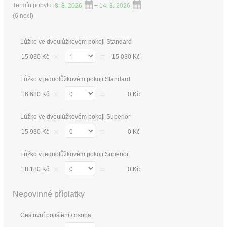
Termín pobytu:
8. 8. 2026
–
14. 8. 2026
(
6 nocí
)
Lůžko ve dvoulůžkovém pokoji Standard
×
=
15 030 Kč
15 030 Kč
Lůžko v jednolůžkovém pokoji Standard
×
=
16 680 Kč
0 Kč
Lůžko ve dvoulůžkovém pokoji Superior
×
=
15 930 Kč
0 Kč
Lůžko v jednolůžkovém pokoji Superior
×
=
18 180 Kč
0 Kč
Nepovinné příplatky
Cestovní pojištění / osoba