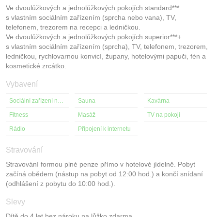
Ve dvoulůžkových a jednolůžkových pokojích standard***
s vlastním sociálním zařízením (sprcha nebo vana), TV,
telefonem, trezorem na recepci a ledničkou.
Ve dvoulůžkových a jednolůžkových pokojích superior***+
s vlastním sociálním zařízením (sprcha), TV, telefonem, trezorem,
ledničkou, rychlovarnou konvicí, župany, hotelovými papuči, fén a
kosmetické zrcátko.
Vybavení
Sociální zařízení na pokoji
Sauna
Kavárna
Fitness
Masáž
TV na pokoji
Rádio
Připojení k internetu
Stravování
Stravování formou plné penze přímo v hotelové jídelně. Pobyt
začíná obědem (nástup na pobyt od 12:00 hod.) a končí snídaní
(odhlášení z pobytu do 10:00 hod.).
Slevy
Dítě do 4 let bez nároku na lůžko zdarma.