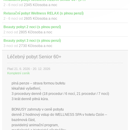
2 - 6 nocí od
2345 Kč/osoba a noc
Relaxační pobyt Wellness RELAX (s plnou penzí)
2 - 6 nocí od
2605 Kč/osoba a noc
Beauty pobyt 2 noci (s plnou penzí)
2 noci od
2805 Kč/osoba a noc
Beauty pobyt 3 noci (s plnou penzí)
3 noci od
2730 Kč/osoba a noc
Léčebný pobyt Senior 60+
Platí 21. 6. 2026 - 20. 12. 2026
Kompletní ceník
plná penze – strava formou bufetu
lékařské vyšetření,
3 procedury denně (18 procedur / 6 nocí, 21 procedur / 7 nocí)
3 krát denně pitná kúra.
BONUSY zahrnuty v ceně pobytu
denně 2 hodinový vstup do WELLNESS SPA v hotelu Ozón –
bazénová část,
pravidelný animační program,