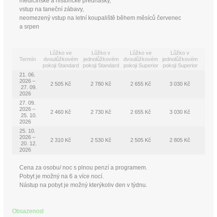
medicínské a historické přednášky,
vstup na taneční zábavy,
neomezený vstup na letní koupaliště během měsíců červenec
a srpen
Lůžko ve
Lůžko v
Lůžko ve
Lůžko v
Termín
dvoulůžkovém
jednolůžkovém
dvoulůžkovém
jednolůžkovém
pokoji Standard
pokoji Standard
pokoji Superior
pokoji Superior
21. 06.
2026 –
2 505 Kč
2 780 Kč
2 655 Kč
3 030 Kč
27. 09.
2026
27. 09.
2026 –
2 460 Kč
2 730 Kč
2 655 Kč
3 030 Kč
25. 10.
2026
25. 10.
2026 –
2 310 Kč
2 530 Kč
2 505 Kč
2 805 Kč
20. 12.
2026
Cena za osobu/ noc s plnou penzí a programem.
Pobyt je možný na 6 a více nocí.
Nástup na pobyt je možný kterýkoliv den v týdnu.
Obsazenost