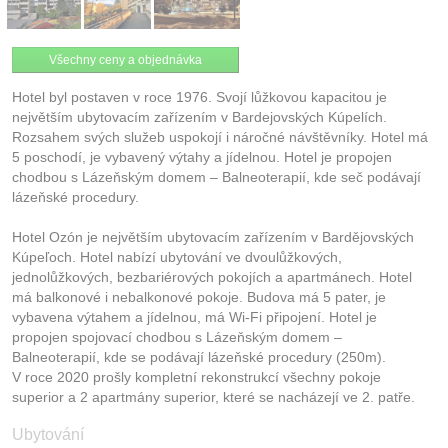
Všechny ceny a objednávka
Hotel byl postaven v roce 1976. Svojí lůžkovou kapacitou je
největším ubytovacím zařízením v Bardejovských Kúpelích.
Rozsahem svých služeb uspokojí i náročné návštěvníky. Hotel má
5 poschodí, je vybavený výtahy a jídelnou. Hotel je propojen
chodbou s Lázeňským domem – Balneoterapií, kde seč podávají
lázeňské procedury.
Hotel Ozón je největším ubytovacím zařízením v Bardějovských
Kúpeľoch. Hotel nabízí ubytování ve dvoulůžkových,
jednolůžkových, bezbariérových pokojích a apartmánech. Hotel
má balkonové i nebalkonové pokoje. Budova má 5 pater, je
vybavena výtahem a jídelnou, má Wi-Fi připojení. Hotel je
propojen spojovací chodbou s Lázeňským domem –
Balneoterapií, kde se podávají lázeňské procedury (250m).
V roce 2020 prošly kompletní rekonstrukcí všechny pokoje
superior a 2 apartmány superior, které se nacházejí ve 2. patře.
Ubytování