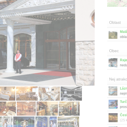
Oblast
Malá
obla
Obec
Raje
nedal
Nej atrakc
Láz
nejm
Turč
pros
Čes
(25 