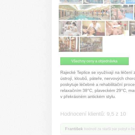
Všechny ceny a objednávka
Rajecké Teplice se využívají na léčení
ústrojí, kloubů, páteře, nervových cho
poskytuje léčebné a rehabilitační proc
relaxačním 38°C, plaveckém 29°C, masá
v překrásném antickém stylu.
Hodnocení klientů: 9,5 z 10
František
hodnotí za starší pár pobyt v č