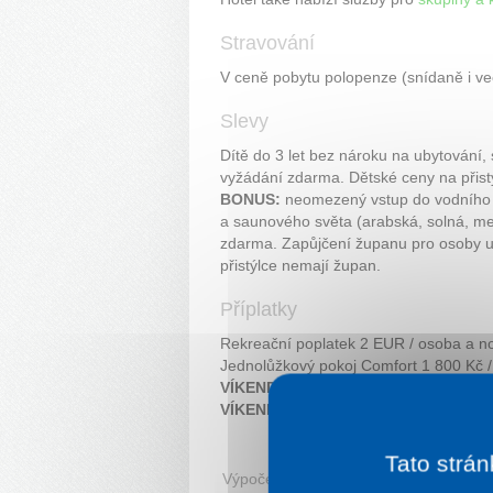
Stravování
V ceně pobytu polopenze (snídaně i ve
Slevy
Dítě do 3 let bez nároku na ubytování,
vyžádání zdarma. Dětské ceny na přistý
BONUS:
neomezený vstup do vodního s
a saunového světa (arabská, solná, men
zdarma. Zapůjčení županu pro osoby 
přistýlce nemají župan.
Příplatky
Rekreační poplatek 2 EUR / osoba a no
Jednolůžkový pokoj Comfort 1 800 Kč /
VÍKENDOVÝ PŘÍPLATEK 250 KČ / P
VÍKENDOVÝ PŘÍPLATEK 380 KČ / A
Tato strán
Výpočet ceny