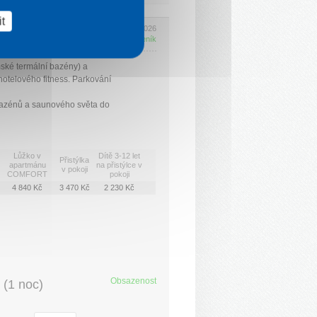
t
Platí 7. 4. 2026 - 24. 12. 2026
Kompletní ceník
ské termální bazény) a
hotelového fitness. Parkování
bazénů a saunového světa do
Lůžko v
Dítě 3-12 let
Přistýlka
apartmánu
na přistýlce v
v pokoji
COMFORT
pokoji
4 840 Kč
3 470 Kč
2 230 Kč
Obsazenost
(
1 noc
)