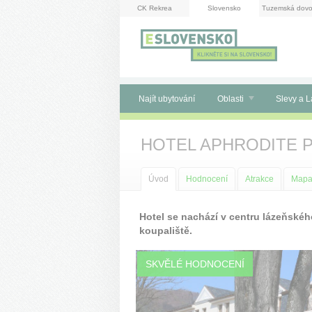
Panel pro správu cookies
CK Rekrea
Slovensko
Tuzemská dovo
Najít ubytování
Oblasti
Slevy a L
HOTEL APHRODITE 
Úvod
Hodnocení
Atrakce
Map
Hotel se nachází v centru lázeňskéh
koupaliště.
SKVĚLÉ HODNOCENÍ