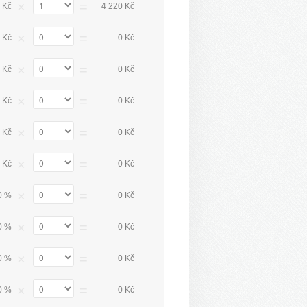
×
=
 Kč
4 220 Kč
×
=
 Kč
0 Kč
×
=
 Kč
0 Kč
×
=
 Kč
0 Kč
×
=
 Kč
0 Kč
×
=
 Kč
0 Kč
×
=
0 %
0 Kč
×
=
0 %
0 Kč
×
=
0 %
0 Kč
×
=
0 %
0 Kč