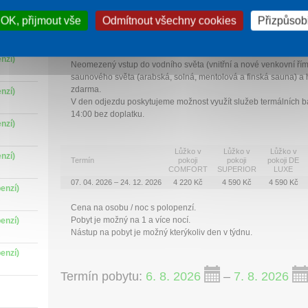
OK, přijmout vše
Odmítnout všechny cookies
Přizpůsobi
Rekreační pobyt
nzí)
Neomezený vstup do vodního světa (vnitřní a nové venkovní řím
saunového světa (arabská, solná, mentolová a finská sauna) a 
zdarma.
nzí)
V den odjezdu poskytujeme možnost využít služeb termálních 
14:00 bez doplatku.
nzí)
Lůžko v
Lůžko v
Lůžko v
nzí)
Termín
pokoji
pokoji
pokoji DE
COMFORT
SUPERIOR
LUXE
07. 04. 2026 – 24. 12. 2026
4 220 Kč
4 590 Kč
4 590 Kč
enzí)
Cena na osobu / noc s polopenzí.
Pobyt je možný na 1 a více nocí.
enzí)
Nástup na pobyt je možný kterýkoliv den v týdnu.
enzí)
Termín pobytu:
6. 8. 2026
–
7. 8. 2026