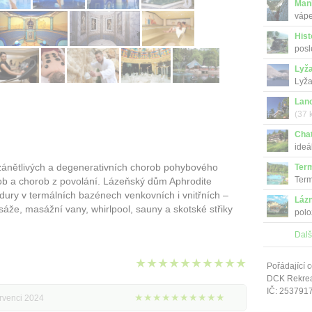
Man
vápe
Pova
Hist
posl
Lyž
Lyža
Lan
(37 
Cha
ideá
Malý
 zánětlivých a degenerativních chorob pohybového
Term
Term
rob a chorob z povolání. Lázeňský dům Aphrodite
edury v termálních bazénech venkovních i vnitřních –
Lázn
že, masážní vany, whirlpool, sauny a skotské střiky
polo
Dalš
★★★★★★★★★★
Pořádající c
DCK Rekrea 
IČ: 253791
★★★★★★★★★★
ervenci 2024