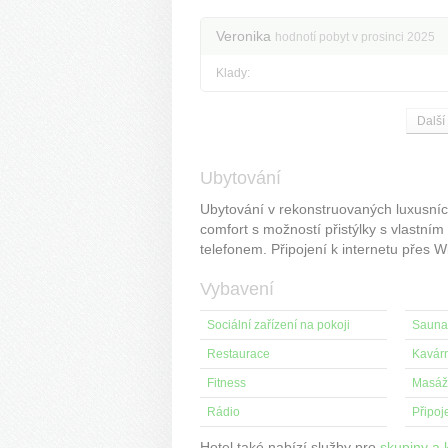
Veronika
hodnotí pobyt v prosinci 2025
Klady:
Další
Ubytování
Ubytování v rekonstruovaných luxusníc
comfort s možností přistýlky s vlastní
telefonem. Připojení k internetu přes 
Vybavení
Sociální zařízení na pokoji
Sauna
Restaurace
Kavár
Fitness
Masáž
Rádio
Připoje
Hotel také nabízí služby pro
skupiny a 