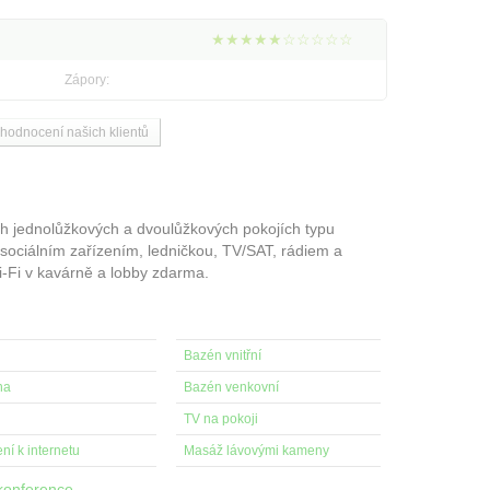
★★★★★☆☆☆☆☆
Zápory:
 hodnocení našich klientů
h jednolůžkových a dvoulůžkových pokojích typu
m sociálním zařízením, ledničkou, TV/SAT, rádiem a
Wi-Fi v kavárně a lobby zdarma.
Bazén vnitřní
na
Bazén venkovní
TV na pokoji
ní k internetu
Masáž lávovými kameny
konference
.