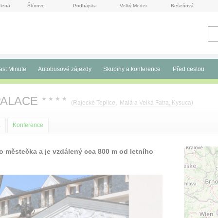
lená
Štúrovo
Podhájska
Velký Meder
Bešeňová
ast Minute
Autobusové zájezdy
Skupiny a konference
Před cestou
PALACE
★
★
★
★
(
Rajecké Teplice
,
Malá a Velká Fatra, Kysuca
)
a
Konference
o městečka a je vzdálený cca 800 m od letního