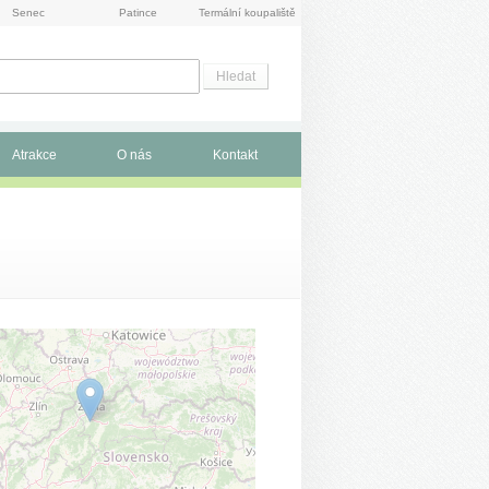
Senec
Patince
Termální koupaliště
Atrakce
O nás
Kontakt