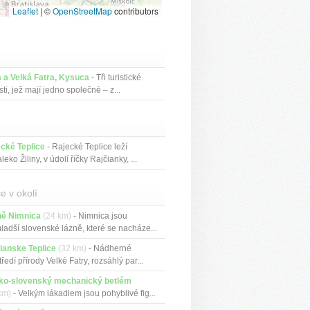
Leaflet
|
©
OpenStreetMap
contributors
 a Velká Fatra, Kysuca
- Tři turistické
sti, jež mají jedno společné – z...
cké Teplice
- Rajecké Teplice leží
eko Žiliny, v údolí říčky Rajčianky, ...
e v okolí
ně Nimnica
(24 km)
- Nimnica jsou
ladší slovenské lázně, které se nacháze...
ianske Teplice
(32 km)
- Nádherné
tředí přírody Velké Fatry, rozsáhlý par...
ko-slovenský mechanický betlém
km)
- Velkým lákadlem jsou pohyblivé fig...