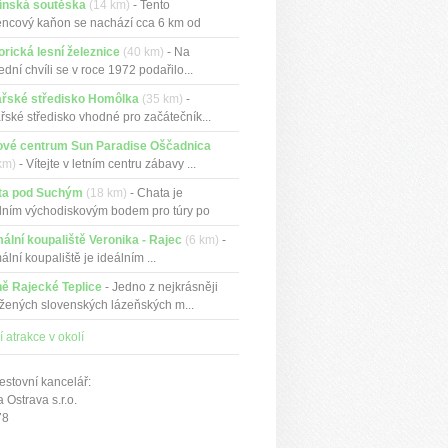
ínská soutěska
(14 km)
- Tento
ncový kaňon se nachází cca 6 km od
žs...
orická lesní železnice
(40 km)
- Na
ední chvíli se v roce 1972 podařilo...
ařské středisko Homôlka
(35 km)
-
řské středisko vhodné pro začátečník...
ové centrum Sun Paradise Oščadnica
km)
- Vítejte v letním centru zábavy ...
ta pod Suchým
(18 km)
- Chata je
lním východiskovým bodem pro túry po
...
ální koupaliště Veronika - Rajec
(6 km)
-
ální koupaliště je ideálním ...
ě Rajecké Teplice
- Jedno z nejkrásněji
žených slovenských lázeňských m...
í atrakce v okolí
estovní kancelář:
Ostrava s.r.o.
78