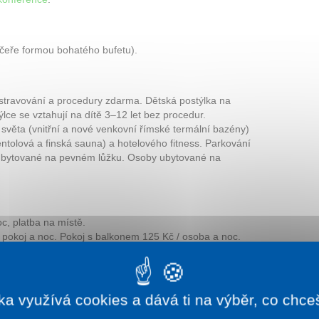
čeře formou bohatého bufetu).
 stravování a procedury zdarma. Dětská postýlka na
lce se vztahují na dítě 3–12 let bez procedur.
věta (vnitřní a nové venkovní římské termální bazény)
tolová a finská sauna) a hotelového fitness. Parkování
ubytované na pevném lůžku. Osoby ubytované na
c, platba na místě.
 pokoj a noc. Pokoj s balkonem 125 Kč / osoba a noc.
OKOJ A NOC
PARTMÁN A NOC
ka využívá cookies a dává ti na výběr, co chce