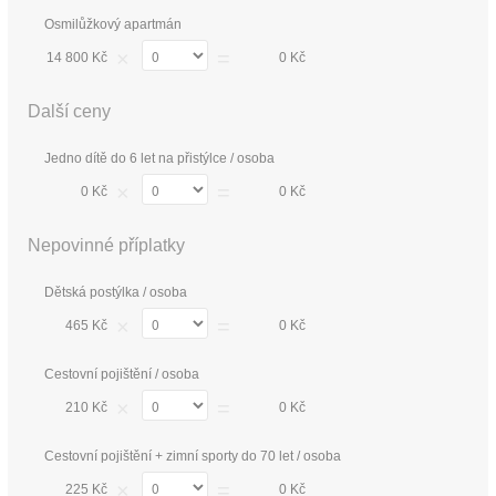
Osmilůžkový apartmán
×
=
14 800 Kč
0 Kč
Další ceny
Jedno dítě do 6 let na přistýlce / osoba
×
=
0 Kč
0 Kč
Nepovinné příplatky
Dětská postýlka / osoba
×
=
465 Kč
0 Kč
Cestovní pojištění / osoba
×
=
210 Kč
0 Kč
Cestovní pojištění + zimní sporty do 70 let / osoba
×
=
225 Kč
0 Kč