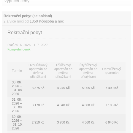
Výpočet ceny
Rekreační pobyt (se snídaní)
2 a více nocí od
1350 Kč/osoba a noc
Rekreační pobyt
Platí 30. 6. 2026 - 1. 7. 2027
Kompletní ceník
Dvoulůžkový
Třílůžkový
Čtyřlůžkový
apartmán se
apartmán se
apartmán se
Osmilůžkový
Termín
dvěma
dvěma
dvěma
apartmán
přistýlkami
přistýlkami
přistýlkami
30. 06.
2026 –
3 375 Kč
4 245 Kč
5 005 Kč
7 400 Kč
31. 08.
2026
31. 08.
2026 –
3 170 Kč
4 040 Kč
4 800 Kč
7 195 Kč
30. 09.
2026
30. 09.
2026 –
2 910 Kč
3 780 Kč
4 560 Kč
6 940 Kč
31. 10.
2026