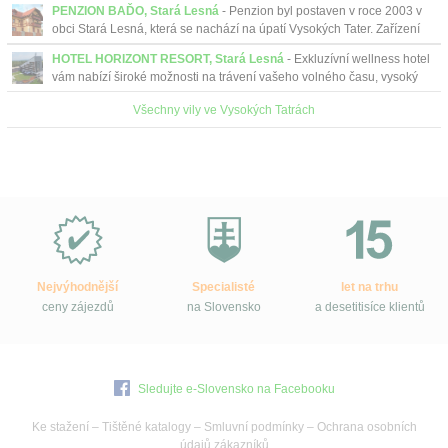
PENZION BAĎO, Stará Lesná
- Penzion byl postaven v roce 2003 v
Smokovc...
obci Stará Lesná, která se nachází na úpatí Vysokých Tater. Zařízení
je umístěno v podtatranské obla...
HOTEL HORIZONT RESORT, Stará Lesná
- Exkluzívní wellness hotel
vám nabízí široké možnosti na trávení vašeho volného času, vysoký
komfort služeb, nejmodernější vybavení i pr...
Všechny vily ve Vysokých Tatrách
Proč
e-
Slovensko.cz?
Nejvýhodnější
Specialisté
let na trhu
ceny zájezdů
na Slovensko
a desetitisíce klientů
Sledujte e-Slovensko na Facebooku
Ke stažení
–
Tištěné katalogy
–
Smluvní podmínky
–
Ochrana osobních
údajů zákazníků