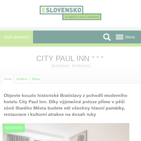
Panel pro správu cookies
Najít ubytování
Menu
Oblasti
CITY PAUL INN
★
★
★
Slevy a Last Minute
(
Bratislava
,
Bratislava
)
Autobusové zájezdy
Úvod
Atrakce
Mapa
Skupiny a konference
Objevte kouzlo historické Bratislavy z pohodlí moderního
hotelu City Paul Inn. Díky výjimečné poloze přímo v pěší
Před cestou
zóně Starého Města budete mít všechny hlavní památky,
restaurace i kulturní atrakce na dosah ruky
Atrakce
NOVINKA
O nás