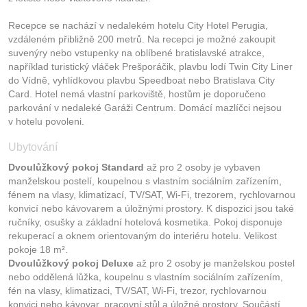
Recepce se nachází v nedalekém hotelu City Hotel Perugia,
vzdáleném přibližně 200 metrů. Na recepci je možné zakoupit
suvenýry nebo vstupenky na oblíbené bratislavské atrakce,
například turistický vláček Prešporáčik, plavbu lodí Twin City Liner
do Vídně, vyhlídkovou plavbu Speedboat nebo Bratislava City
Card. Hotel nemá vlastní parkoviště, hostům je doporučeno
parkování v nedaleké Garáži Centrum. Domácí mazlíčci nejsou
v hotelu povoleni.
Ubytování
Dvoulůžkový pokoj Standard
až pro 2 osoby je vybaven
manželskou postelí, koupelnou s vlastním sociálním zařízením,
fénem na vlasy, klimatizací, TV/SAT, Wi-Fi, trezorem, rychlovarnou
konvicí nebo kávovarem a úložnými prostory. K dispozici jsou také
ručníky, osušky a základní hotelová kosmetika. Pokoj disponuje
rekuperací a oknem orientovaným do interiéru hotelu. Velikost
pokoje 18 m².
Dvoulůžkový pokoj Deluxe
až pro 2 osoby je manželskou postel
nebo oddělená lůžka, koupelnu s vlastním sociálním zařízením,
fén na vlasy, klimatizaci, TV/SAT, Wi-Fi, trezor, rychlovarnou
konvici nebo kávovar, pracovní stůl a úložné prostory. Součástí