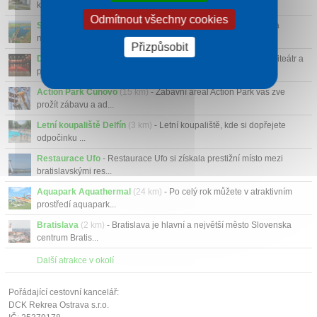
komplex, kde se zdol...
Odmítnout všechny cookies
Sluneční jezera Senec
(24 km)
- Dnes na severní straně jezera
najdete aquapark a...
Přizpůsobit
Divadlo Aréna
- Divadlo Aréna sloužilo zpočátku jako letní amfiteátr a
patří svou...
Action Park Čunovo
(15 km)
- Zabavní areál Action Park vás zve
prožít zábavu a ad...
Letní koupaliště Delfín
(3 km)
- Letní koupaliště, kde si dopřejete
odpočinku ...
Restaurace Ufo
- Restaurace Ufo si získala prestižní místo mezi
bratislavskými res...
Aquapark Aquathermal
(24 km)
- Po celý rok můžete v atraktivním
prostředí aquapark...
Bratislava
(2 km)
- Bratislava je hlavní a největší město Slovenska
centrum Bratis...
Další atrakce v okolí
Pořádající cestovní kancelář:
DCK Rekrea Ostrava s.r.o.