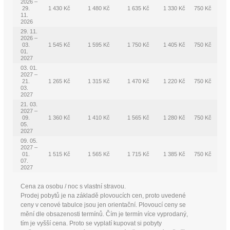
2026 –
29.
1 430 Kč
1 480 Kč
1 635 Kč
1 330 Kč
750 Kč
11.
2026
29. 11.
2026 –
03.
1 545 Kč
1 595 Kč
1 750 Kč
1 405 Kč
750 Kč
01.
2027
03. 01.
2027 –
21.
1 265 Kč
1 315 Kč
1 470 Kč
1 220 Kč
750 Kč
03.
2027
21. 03.
2027 –
09.
1 360 Kč
1 410 Kč
1 565 Kč
1 280 Kč
750 Kč
05.
2027
09. 05.
2027 –
01.
1 515 Kč
1 565 Kč
1 715 Kč
1 385 Kč
750 Kč
07.
2027
Cena za osobu / noc s vlastní stravou.
Prodej pobytů je na základě plovoucích cen, proto uvedené
ceny v cenové tabulce jsou jen orientační. Plovoucí ceny se
mění dle obsazenosti termínů. Čím je termín více vyprodaný,
tím je vyšší cena. Proto se vyplatí kupovat si pobyty