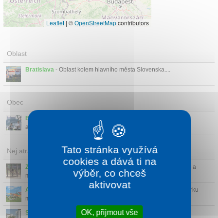
Leaflet
|
©
OpenStreetMap
contributors
Oblast
Bratislava
- Oblast kolem hlavního města Slovenska....
Obec
Bratislava
- Hlavní město Slovenska vás překvapí pohodovou
atmosférou, kulturním ž...
Tato stránka využívá
Nej atrakce v okolí
cookies a dává ti na
Zoo Bratislava
(3 km)
- Zoologická zahrada s krásnými výběhy a
výběr, co chceš
množstvím ohroženýc...
aktivovat
Aquapark Senec
(24 km)
- Během celého roku máte v aquaparku
možnost si odpočinout,...
OK, přijmout vše
Sportovní areál x-bionic sphere
(20 km)
- Moderní sportovní