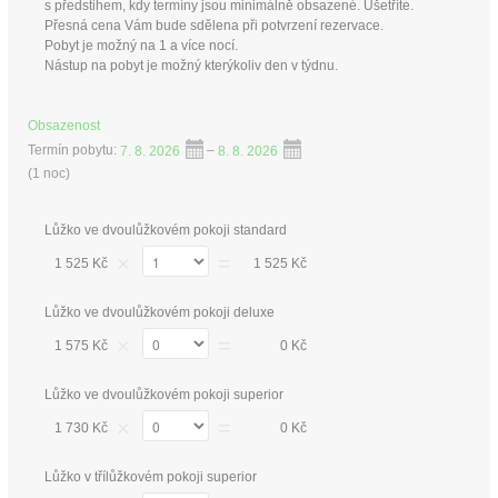
s předstihem, kdy termíny jsou minimálně obsazené. Ušetříte.
Přesná cena Vám bude sdělena při potvrzení rezervace.
Pobyt je možný na 1 a více nocí.
Nástup na pobyt je možný kterýkoliv den v týdnu.
Obsazenost
Termín pobytu:
7. 8. 2026
–
8. 8. 2026
(
1 noc
)
Lůžko ve dvoulůžkovém pokoji standard
×
=
1 525 Kč
1 525 Kč
Lůžko ve dvoulůžkovém pokoji deluxe
×
=
1 575 Kč
0 Kč
Lůžko ve dvoulůžkovém pokoji superior
×
=
1 730 Kč
0 Kč
Lůžko v třílůžkovém pokoji superior