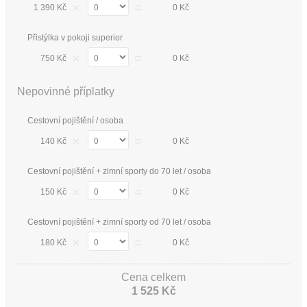
×
=
1 390 Kč
0 Kč
Přistýlka v pokoji superior
×
=
750 Kč
0 Kč
Nepovinné příplatky
Cestovní pojištění / osoba
×
=
140 Kč
0 Kč
Cestovní pojištění + zimní sporty do 70 let / osoba
×
=
150 Kč
0 Kč
Cestovní pojištění + zimní sporty od 70 let / osoba
×
=
180 Kč
0 Kč
Cena celkem
1 525 Kč