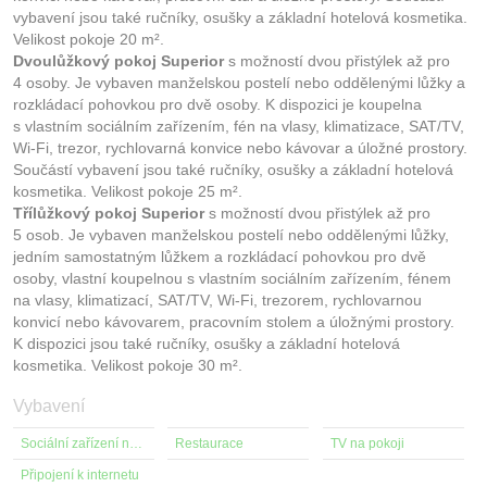
vybavení jsou také ručníky, osušky a základní hotelová kosmetika.
Velikost pokoje 20 m².
Dvoulůžkový pokoj Superior
s možností dvou přistýlek až pro
4 osoby. Je vybaven manželskou postelí nebo oddělenými lůžky a
rozkládací pohovkou pro dvě osoby. K dispozici je koupelna
s vlastním sociálním zařízením, fén na vlasy, klimatizace, SAT/TV,
Wi-Fi, trezor, rychlovarná konvice nebo kávovar a úložné prostory.
Součástí vybavení jsou také ručníky, osušky a základní hotelová
kosmetika. Velikost pokoje 25 m².
Třílůžkový pokoj Superior
s možností dvou přistýlek až pro
5 osob. Je vybaven manželskou postelí nebo oddělenými lůžky,
jedním samostatným lůžkem a rozkládací pohovkou pro dvě
osoby, vlastní koupelnou s vlastním sociálním zařízením, fénem
na vlasy, klimatizací, SAT/TV, Wi-Fi, trezorem, rychlovarnou
konvicí nebo kávovarem, pracovním stolem a úložnými prostory.
K dispozici jsou také ručníky, osušky a základní hotelová
kosmetika. Velikost pokoje 30 m².
Vybavení
Sociální zařízení na pokoji
Restaurace
TV na pokoji
Připojení k internetu