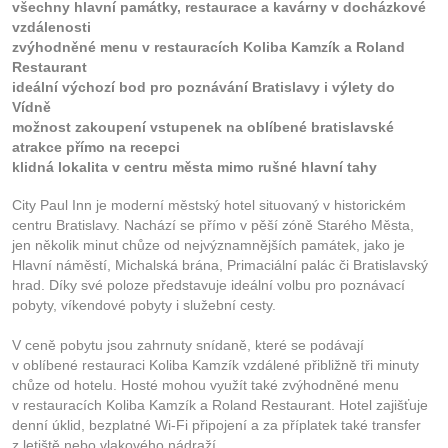
všechny hlavní památky, restaurace a kavárny v docházkové
vzdálenosti
zvýhodněné menu v restauracích Koliba Kamzík a Roland
Restaurant
ideální výchozí bod pro poznávání Bratislavy i výlety do
Vídně
možnost zakoupení vstupenek na oblíbené bratislavské
atrakce přímo na recepci
klidná lokalita v centru města mimo rušné hlavní tahy
City Paul Inn je moderní městský hotel situovaný v historickém
centru Bratislavy. Nachází se přímo v pěší zóně Starého Města,
jen několik minut chůze od nejvýznamnějších památek, jako je
Hlavní náměstí, Michalská brána, Primaciální palác či Bratislavský
hrad. Díky své poloze představuje ideální volbu pro poznávací
pobyty, víkendové pobyty i služební cesty.
V ceně pobytu jsou zahrnuty snídaně, které se podávají
v oblíbené restauraci Koliba Kamzík vzdálené přibližně tři minuty
chůze od hotelu. Hosté mohou využít také zvýhodněné menu
v restauracích Koliba Kamzík a Roland Restaurant. Hotel zajišťuje
denní úklid, bezplatné Wi-Fi připojení a za příplatek také transfer
z letiště nebo vlakového nádraží.