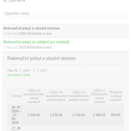
IČ: 25379178
Výpočet ceny
Rekreační pobyt s vlastní stravou 
1 noc od
1265 Kč/osoba a noc
Rekreační pobyt se snídaní (se snídaní)
1 noc od
1415 Kč/osoba a noc
Rekreační pobyt s vlastní stravou
Platí 26. 7. 2026 - 1. 7. 2027
Kompletní ceník
Lůžko ve
Lůžko v
Lůžko ve
Lůžko ve
Přistýlka
dvoulůžkovém
třílůžkovém
Termín
dvoulůžkovém
dvoulůžkovém
v pokoji
pokoji
pokoji
pokoji deluxe
pokoji superior
superior
standard
superior
26. 07.
2026 –
27.
1 525 Kč
1 575 Kč
1 730 Kč
1 390 Kč
750 Kč
09.
2026
27. 09.