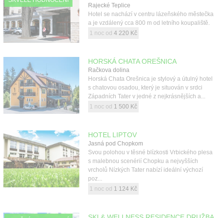
SKVĚLÉ HODNOCENÍ
Rajecké Teplice
Hotel se nachází v centru lázeňského městečka
a je vzdálený cca 800 m od letního koupaliště.
1 noc od
4 220 Kč
HORSKÁ CHATA OREŠNICA
Račkova dolina
Horská Chata Orešnica je stylový a útulný hotel
s chatovou osadou, který je situován v srdci
Západních Tater v jedné z nejkrásnějších a...
1 noc od
1 500 Kč
HOTEL LIPTOV
Jasná pod Chopkom
Svou polohou v těsné blízkosti Vrbického plesa
s malebnou scenérií Chopku a nejvyšších
vrcholů Nízkých Tater nabízí ideální výchozí
poz...
1 noc od
1 124 Kč
SKI & WELLNESS RESIDENCE DRUŽBA