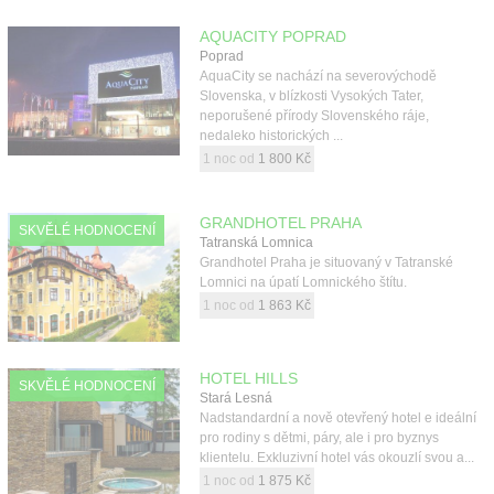
AQUACITY POPRAD
Poprad
AquaCity se nachází na severovýchodě
Slovenska, v blízkosti Vysokých Tater,
neporušené přírody Slovenského ráje,
nedaleko historických ...
1 noc od
1 800 Kč
GRANDHOTEL PRAHA
SKVĚLÉ HODNOCENÍ
Tatranská Lomnica
Grandhotel Praha je situovaný v Tatranské
Lomnici na úpatí Lomnického štítu.
1 noc od
1 863 Kč
HOTEL HILLS
SKVĚLÉ HODNOCENÍ
Stará Lesná
Nadstandardní a nově otevřený hotel e ideální
pro rodiny s dětmi, páry, ale i pro byznys
klientelu. Exkluzivní hotel vás okouzlí svou a...
1 noc od
1 875 Kč