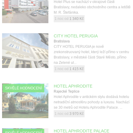
Hotel Plus se nachází v okrajové části
Bratislavy, nedaleko obchodního centra a letiště
M. R. Štefánika.
1 noc od
1 340 Kč
CITY HOTEL PERUGIA
Bratislava
CITY HOTEL PERUGIA je nově
zrekonstruovaný hotel, který leží přímo v centru
Bratislavy, v městské části Staré Město, přímo
na Zelené ul...
1 noc od
1 415 Kč
HOTEL APHRODITE
SKVĚLÉ HODNOCENÍ
Rajecké Teplice
Hotel Aphrodite v antickém stylu dodává hotelu
netradiční atmosféru pohody a luxusu. Nachází
se 30 metrů od Hotelu Aphrodite Palace. ...
1 noc od
3 970 Kč
HOTEL APHRODITE PALACE