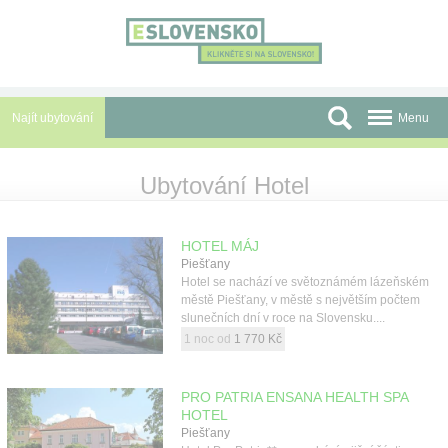
Panel pro správu cookies
Najít ubytování
Menu
Oblasti
Ubytování Hotel
Slevy a Last Minute
HOTEL MÁJ
Autobusové zájezdy
Piešťany
Hotel se nachází ve světoznámém lázeňském
Skupiny a konference
městě Piešťany, v městě s největším počtem
slunečních dní v roce na Slovensku....
Před cestou
1 noc od
1 770 Kč
Atrakce
PRO PATRIA ENSANA HEALTH SPA
O nás
HOTEL
Piešťany