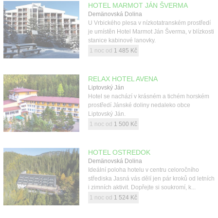
HOTEL MARMOT JÁN ŠVERMA
Demänovská Dolina
U Vrbického plesa v nízkotatranském prostředí
je umístěn Hotel Marmot Ján Šverma, v blízkosti
stanice kabinové lanovky.
1 noc od
1 485 Kč
RELAX HOTEL AVENA
Liptovský Ján
Hotel se nachází v krásném a tichém horském
prostředí Jánské doliny nedaleko obce
Liptovský Ján.
1 noc od
1 500 Kč
HOTEL OSTREDOK
Demänovská Dolina
Ideální poloha hotelu v centru celoročního
střediska Jasná vás dělí jen pár kroků od letních
i zimních aktivit. Dopřejte si soukromí, k...
1 noc od
1 524 Kč