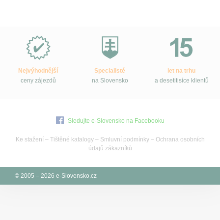
Proč
e-
Slovensko.cz?
Nejvýhodnější
Specialisté
let na trhu
ceny zájezdů
na Slovensko
a desetitisíce klientů
Sledujte e-Slovensko na Facebooku
Ke stažení
–
Tištěné katalogy
–
Smluvní podmínky
–
Ochrana osobních
údajů zákazníků
© 2005 – 2026 e-Slovensko.cz