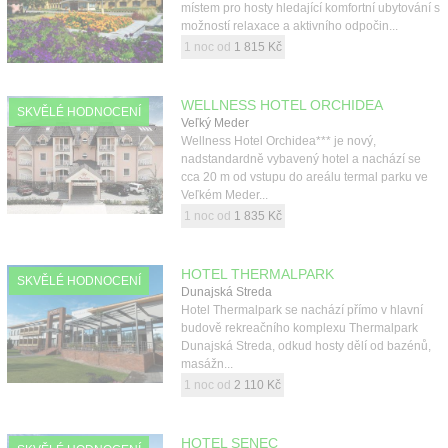
místem pro hosty hledající komfortní ubytování s
možností relaxace a aktivního odpočin...
1 noc od
1 815 Kč
WELLNESS HOTEL ORCHIDEA
SKVĚLÉ HODNOCENÍ
Veľký Meder
Wellness Hotel Orchidea*** je nový,
nadstandardně vybavený hotel a nachází se
cca 20 m od vstupu do areálu termal parku ve
Veľkém Meder...
1 noc od
1 835 Kč
HOTEL THERMALPARK
SKVĚLÉ HODNOCENÍ
Dunajská Streda
Hotel Thermalpark se nachází přímo v hlavní
budově rekreačního komplexu Thermalpark
Dunajská Streda, odkud hosty dělí od bazénů,
masážn...
1 noc od
2 110 Kč
HOTEL SENEC