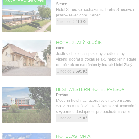
SKVĚLÉ HODNOCENÍ
Senec
Hotel Senec se nacházejí na břehu Slnečných
jezer – sever v obci Senec.
1 noc od
2 110 Kč
HOTEL ZLATÝ KLÚČIK
Nitra
Jestli si chcete užít poklidný prodloužený
víkend, dopřát si trochu relaxu nebo jen hledáte
odpočinek po náročném týdnu tak Hotel Zlatý...
1 noc od
2 595 Kč
BEST WESTERN HOTEL PREŠOV
Prešov
Moderní hotel nacházející se v nákupní zóně
Solivaria v Prešově. Nabízí komfortní ubytování
s výbornou dostupností pro obchodní i soukr...
1 noc od
1 175 Kč
HOTEL ASTÓRIA