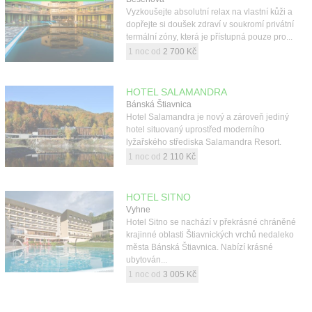
Vyzkoušejte absolutní relax na vlastní kůži a
dopřejte si doušek zdraví v soukromí privátní
termální zóny, která je přístupná pouze pro...
1 noc od
2 700 Kč
HOTEL SALAMANDRA
Bánská Štiavnica
Hotel Salamandra je nový a zároveň jediný
hotel situovaný uprostřed moderního
lyžařského střediska Salamandra Resort.
1 noc od
2 110 Kč
HOTEL SITNO
Vyhne
Hotel Sitno se nachází v překrásné chráněné
krajinné oblasti Štiavnických vrchů nedaleko
města Bánská Štiavnica. Nabízí krásné
ubytován...
1 noc od
3 005 Kč