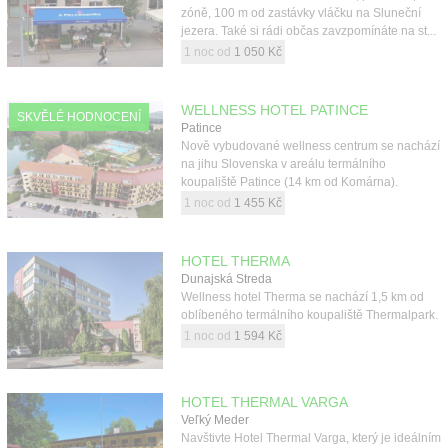
zóně, 100 m od zastávky vláčku na Sluneční
jezera. Také si rádi občas zavzpomínáte na st...
1 noc od
1 050 Kč
WELLNESS HOTEL PATINCE
SKVĚLÉ HODNOCENÍ
Patince
Nově vybudované wellness centrum se nachází
na jihu Slovenska v areálu termálního
koupaliště Patince (14 km od Komárna).
1 noc od
1 455 Kč
HOTEL THERMA
Dunajská Streda
Wellness hotel Therma se nachází 1,5 km od
oblíbeného termálního koupaliště Thermalpark.
1 noc od
1 594 Kč
HOTEL THERMAL VARGA
Veľký Meder
Navštivte Hotel Thermal Varga, který je ideálním