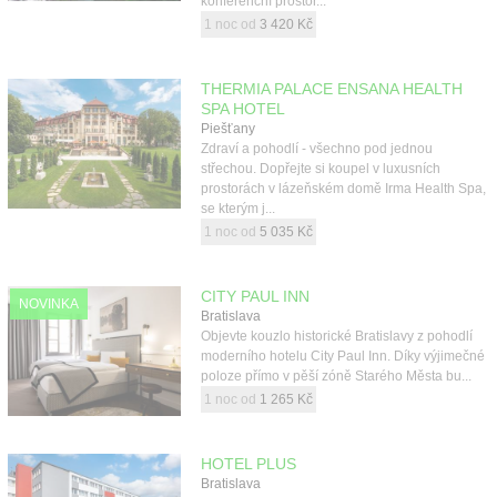
konferenční prostor...
1 noc od
3 420 Kč
THERMIA PALACE ENSANA HEALTH
SPA HOTEL
Piešťany
Zdraví a pohodlí - všechno pod jednou
střechou. Dopřejte si koupel v luxusních
prostorách v lázeňském domě Irma Health Spa,
se kterým j...
1 noc od
5 035 Kč
CITY PAUL INN
NOVINKA
Bratislava
Objevte kouzlo historické Bratislavy z pohodlí
moderního hotelu City Paul Inn. Díky výjimečné
poloze přímo v pěší zóně Starého Města bu...
1 noc od
1 265 Kč
HOTEL PLUS
Bratislava