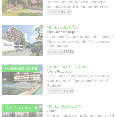
srubovou architekturu. Jejich jedinečný a
ojedinělý styl zajistí klientům maximální ko...
1 noc od
950 Kč
HOTEL ĽUBOVŇA
Ľubovnianské Kúpele
Hotel Ľubovňa se nachází na rozhraní Spišské
Magury a Levočských vrchů, 7 km od města
Statá Ľubovňa.
1 noc od
1 375 Kč
GRAND HOTEL STRAND
SKVĚLÉ HODNOCENÍ
Vyšné Ružbachy
Tento luxusní hotel postavený ve španělském
stylu se nachází přímo v centru lázní Vyšné
Ružbachy.
1 noc od
1 400 Kč
HOTEL NOSTALGIA
SKVĚLÉ HODNOCENÍ
Senec
Hotel se nachází v centru Sence, přímo na pěší