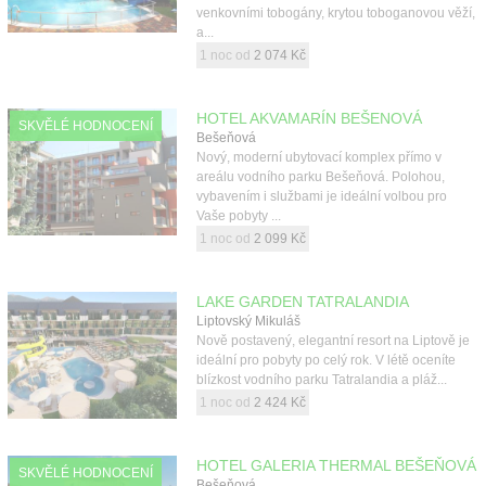
venkovními tobogány, krytou toboganovou věží,
a...
1 noc od
2 074 Kč
HOTEL AKVAMARÍN BEŠENOVÁ
SKVĚLÉ HODNOCENÍ
Bešeňová
Nový, moderní ubytovací komplex přímo v
areálu vodního parku Bešeňová. Polohou,
vybavením i službami je ideální volbou pro
Vaše pobyty ...
1 noc od
2 099 Kč
LAKE GARDEN TATRALANDIA
Liptovský Mikuláš
Nově postavený, elegantní resort na Liptově je
ideální pro pobyty po celý rok. V létě oceníte
blízkost vodního parku Tatralandia a pláž...
1 noc od
2 424 Kč
HOTEL GALERIA THERMAL BEŠEŇOVÁ
SKVĚLÉ HODNOCENÍ
Bešeňová