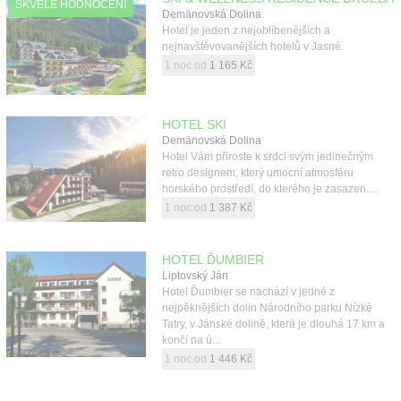
SKVĚLÉ HODNOCENÍ
Demänovská Dolina
Hotel je jeden z nejoblíbenějších a
nejnavštěvovanějších hotelů v Jasné.
1 noc od
1 165 Kč
HOTEL SKI
Demänovská Dolina
Hotel Vám přiroste k srdci svým jedinečným
retro designem, který umocní atmosféru
horského prostředí, do kterého je zasazen....
1 noc od
1 387 Kč
HOTEL ĎUMBIER
Liptovský Ján
Hotel Ďumbier se nachází v jedné z
nejpěknějších dolin Národního parku Nízké
Tatry, v Jánské dolině, která je dlouhá 17 km a
končí na ú...
1 noc od
1 446 Kč