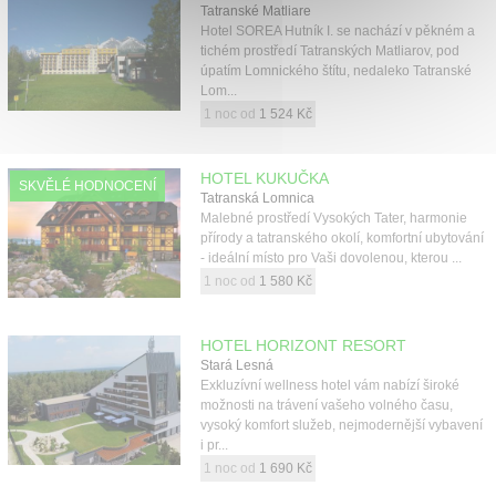
Tatranské Matliare
Hotel SOREA Hutník I. se nachází v pěkném a
tichém prostředí Tatranských Matliarov, pod
úpatím Lomnického štítu, nedaleko Tatranské
Lom...
1 noc od
1 524 Kč
HOTEL KUKUČKA
SKVĚLÉ HODNOCENÍ
Tatranská Lomnica
Malebné prostředí Vysokých Tater, harmonie
přírody a tatranského okolí, komfortní ubytování
- ideální místo pro Vaši dovolenou, kterou ...
1 noc od
1 580 Kč
HOTEL HORIZONT RESORT
Stará Lesná
Exkluzívní wellness hotel vám nabízí široké
možnosti na trávení vašeho volného času,
vysoký komfort služeb, nejmodernější vybavení
i pr...
1 noc od
1 690 Kč