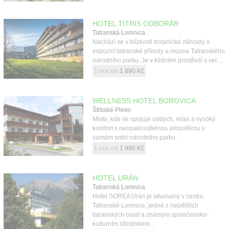
HOTEL TITRIS ODBORÁR
Tatranská Lomnica
Nachází se v blízkosti botanické záhrady s
expozicí tatranské přírody a múzea Tatranského
národního parku. Je v klidném prostředí s vel...
1 noc od
1 890 Kč
WELLNESS HOTEL BOROVICA
Štrbské Pleso
Místo, kde se spojuje oddych, relax a vysoký
komfort s neopakovatelnou atmosférou v
samém srdci národního parku.
1 noc od
1 980 Kč
HOTEL URÁN
Tatranská Lomnica
Hotel SOREA Urán je situovaný v centru
Tatranské Lomnice, jedné z největších
tatranských osad a známým společensko-
kulturním střediskem...