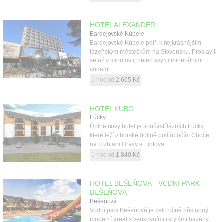
HOTEL ALEXANDER
Bardejovské Kúpele
Bardejovské Kúpele patří k nejkrásnějším
lázeňským městečkům na Slovensku. Proslavili
se už v minulosti, nejen svými minerálními
vodami...
1 noc od
2 605 Kč
HOTEL KUBO
Lúčky
Úplně nový hotel je součástí lázních Lúčky,
které leží v horské dolině pod úbočím Choče,
na rozhraní Oravy a Liptova....
1 noc od
1 840 Kč
HOTEL BEŠEŇOVÁ - VODNÍ PARK
BEŠEŇOVÁ
Bešeňová
Vodní park Bešeňová je celoročně přístupný
moderní areál s venkovními i krytými bazény,