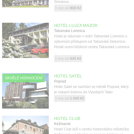
Smokovc...
1 noc od
800 Kč
HOTEL LUJZA MAJOR
Tatranská Lomnica
Hotel je situován v srdci Tatranské Lomnice s
výborným přístupem od Tatranské železnice.
Hosté ocení blízkost centra Tatranské Lomnice
...
1 noc od
945 Kč
HOTEL SATEL
SKVĚLÉ HODNOCENÍ
Poprad
Hotel Satel se nachází ve městě Poprad, který
je vstupní bránou do Vysokých Tater.
1 noc od
1 040 Kč
HOTEL CLUB
Kežmarok
Hotel Club leží v centru historického městečka