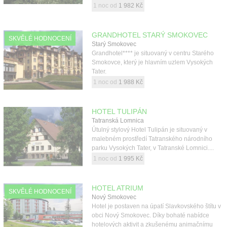
1 noc od
1 982 Kč
GRANDHOTEL STARÝ SMOKOVEC
SKVĚLÉ HODNOCENÍ
Starý Smokovec
Grandhotel**** je situovaný v centru Starého
Smokovce, který je hlavním uzlem Vysokých
Tater.
1 noc od
1 988 Kč
HOTEL TULIPÁN
Tatranská Lomnica
Útulný stylový Hotel Tulipán je situovaný v
malebném prostředí Tatranského národního
parku Vysokých Tater, v Tatranské Lomnici....
1 noc od
1 995 Kč
HOTEL ATRIUM
SKVĚLÉ HODNOCENÍ
Nový Smokovec
Hotel je postaven na úpatí Slavkovského štítu v
obci Nový Smokovec. Díky bohaté nabídce
hotelových aktivit a zkušenému animačnímu