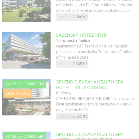
městského parku Piešťan, v blízkosti řeky Váh,
necelých 500 m od pěší zóny s obchody a k...
1 noc od
2 308 Kč
LÁZEŇSKÝ HOTEL KRYM
Trenčianské Teplice
Nejkomfortnější lázeňský hotel se nachází
přímo v centru městečka Trenčianské Teplice
přímo na pěší zóně.
1 noc od
2 345 Kč
SPLENDID ENSANA HEALTH SPA
SKVĚLÉ HODNOCENÍ
HOTEL - KŘÍDLO GRAND
Piešťany
LAST MINUTE
SPA HOTEL GRAND SPLENDID leží v severní
části lázeňského ostrova pouze několik kroků
od golfového hřiště.
1 noc od
2 655 Kč
SPLENDID ENSANA HEALTH SPA
SKVĚLÉ HODNOCENÍ