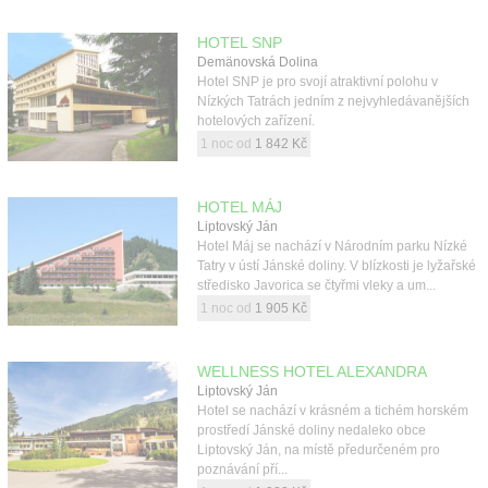
HOTEL SNP
Demänovská Dolina
Hotel SNP je pro svojí atraktivní polohu v
Nízkých Tatrách jedním z nejvyhledávanějších
hotelových zařízení.
1 noc od
1 842 Kč
HOTEL MÁJ
Liptovský Ján
Hotel Máj se nachází v Národním parku Nízké
Tatry v ústí Jánské doliny. V blízkosti je lyžařské
středisko Javorica se čtyřmi vleky a um...
1 noc od
1 905 Kč
WELLNESS HOTEL ALEXANDRA
Liptovský Ján
Hotel se nachází v krásném a tichém horském
prostředí Jánské doliny nedaleko obce
Liptovský Ján, na místě předurčeném pro
poznávání pří...