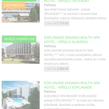
HOTEL - KŘÍDLO SPLENDID
Piešťany
LAST MINUTE
Spa Hotel Grand Splendid - pokoje
SPLENDID*** se nachází v severní části
lázeňského ostrova obklopený stoletými stromy.
1 noc od
2 775 Kč
ESPLANADE ENSANA HEALTH SPA
SKVĚLÉ HODNOCENÍ
HOTEL - KŘÍDLO ALAMEDA
Piešťany
ESPLANADE ENSANA HEALTH SPA
HOTEL**** leží v centru lázeňského ostrova
uprostřed překrásného parku. Jedná se o hotel
vhodný pro aktivní...
1 noc od
3 080 Kč
ESPLANADE ENSANA HEALTH SPA
HOTEL - KŘÍDLO ESPLANADE
Piešťany
DANUBIUS SPA RESORT ESPLANADE -
pokoje ESPLANADE**** je hotel pro všechny
příležitosti: lázeňské a wellness služby,