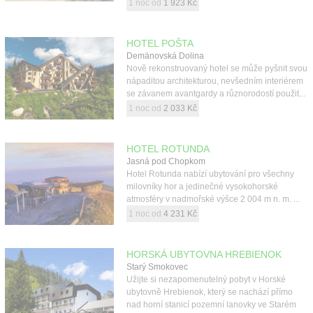
1 noc od
1 923 Kč
HOTEL POŠTA
Demänovská Dolina
Nově rekonstruovaný hotel se může pyšnit svou
nápaditou architekturou, nevšedním interiérem
se závanem avantgardy a různorodostí použit...
1 noc od
2 033 Kč
HOTEL ROTUNDA
Jasná pod Chopkom
Hotel Rotunda nabízí ubytování pro všechny
milovníky hor a jedinečné vysokohorské
atmosféry v nadmořské výšce 2 004 m n. m. ...
1 noc od
4 231 Kč
HORSKÁ UBYTOVNA HREBIENOK
Starý Smokovec
Užijte si nezapomenutelný pobyt v Horské
ubytovně Hrebienok, který se nachází přímo
nad horní stanicí pozemní lanovky ve Starém