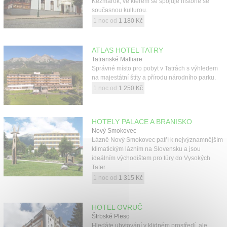
Kežmarok, ve kterém se spojuje historie se
současnou kulturou.
1 noc od
1 180 Kč
ATLAS HOTEL TATRY
Tatranské Matliare
Správné místo pro pobyt v Tatrách s výhledem
na majestátní štíty a přírodu národního parku.
1 noc od
1 250 Kč
HOTELY PALACE A BRANISKO
Nový Smokovec
Lázně Nový Smokovec patří k nejvýznamnějším
klimatickým lázním na Slovensku a jsou
ideálním východištem pro túry do Vysokých
Tater....
1 noc od
1 315 Kč
HOTEL OVRUČ
Štrbské Pleso
Hledáte ubytování v klidném prostředí, ale