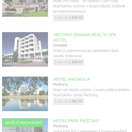
Hotel Pro Patria** se nachází v jižní části
Kontakt
lázeňského ostrova, v bezprostřední blízkosti
termálních pramenů.
1 noc od
1 850 Kč
VIETORIS ENSANA HEALTH SPA
HOTEL
Smrdáky
Hotel je pojmenován po zakladateli lázní,
Josefu Vietorisovi.
1 noc od
1 890 Kč
HOTEL MAGNÓLIA
Piešťany
Hotel má ideální polohu v centru světoznámého
lázeňského města Piešťany.
1 noc od
1 961 Kč
HOTEL PARK PIEŠŤANY
SKVĚLÉ HODNOCENÍ
Piešťany
Hotel Park leží v příjemném a tichém prostředí