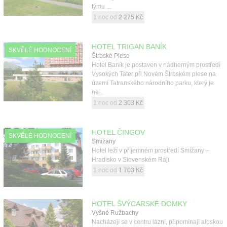
týmu ...
1 noc od
2 275 Kč
HOTEL TRIGAN BANÍK
SKVĚLÉ HODNOCENÍ
Štrbské Pleso
Hotel Baník je postaven v nádherným prostředí
Vysokých Tater při Novém Štrbském plese na
území Tatranského národního parku, který je
ne...
1 noc od
2 303 Kč
HOTEL ČINGOV
SKVĚLÉ HODNOCENÍ
Smižany
Hotel leží v příjemném prostředí Smížany –
Hradisko v Slovenském Ráji.
1 noc od
1 703 Kč
HOTEL ŠVÝCARSKÉ DOMKY
Vyšné Ružbachy
Nacházejí se v centru lázní, připomínají alpskou