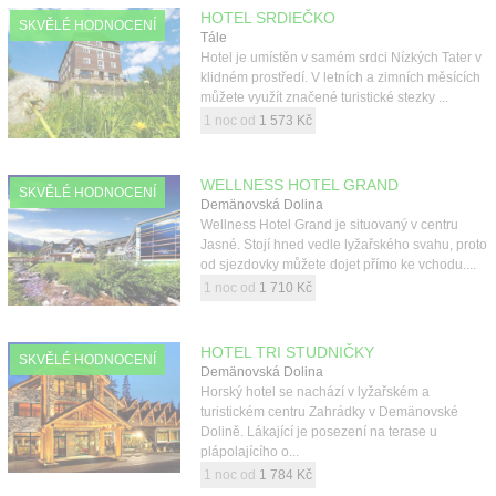
HOTEL SRDIEČKO
SKVĚLÉ HODNOCENÍ
Tále
Hotel je umístěn v samém srdci Nízkých Tater v
klidném prostředí. V letních a zimních měsících
můžete využít značené turistické stezky ...
1 noc od
1 573 Kč
WELLNESS HOTEL GRAND
SKVĚLÉ HODNOCENÍ
Demänovská Dolina
Wellness Hotel Grand je situovaný v centru
Jasné. Stojí hned vedle lyžařského svahu, proto
od sjezdovky můžete dojet přímo ke vchodu....
1 noc od
1 710 Kč
HOTEL TRI STUDNIČKY
SKVĚLÉ HODNOCENÍ
Demänovská Dolina
Horský hotel se nachází v lyžařském a
turistickém centru Zahrádky v Demänovské
Dolině. Lákající je posezení na terase u
plápolajícího o...
1 noc od
1 784 Kč