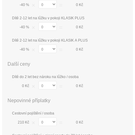
×
=
-40 %
0 Kč
Dítě 2-12 let na lůžku v pokoji KLASIK PLUS
×
=
-40 %
0 Kč
Dítě 2-12 let na lůžku v pokoji KLASIK A PLUS
×
=
-40 %
0 Kč
Další ceny
Dítě do 2 let bez nároku na lůžko / osoba
×
=
0 Kč
0 Kč
Nepovinné příplatky
Cestovní pojištění / osoba
×
=
210 Kč
0 Kč