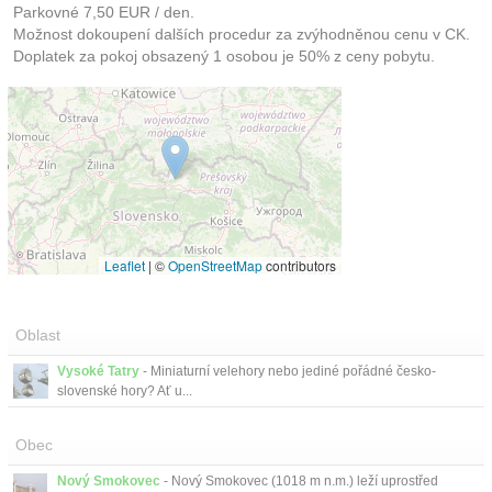
Parkovné 7,50 EUR / den.
Možnost dokoupení dalších procedur za zvýhodněnou cenu v CK.
Doplatek za pokoj obsazený 1 osobou je 50% z ceny pobytu.
Leaflet
|
©
OpenStreetMap
contributors
Oblast
Vysoké Tatry
- Miniaturní velehory nebo jediné pořádné česko-
slovenské hory? Ať u...
Obec
Nový Smokovec
- Nový Smokovec (1018 m n.m.) leží uprostřed