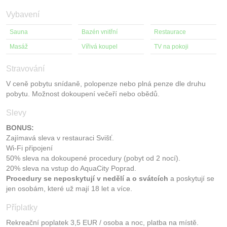
Vybavení
Sauna
Bazén vnitřní
Restaurace
Masáž
Vířivá koupel
TV na pokoji
Stravování
V ceně pobytu snídaně, polopenze nebo plná penze dle druhu
pobytu. Možnost dokoupení večeří nebo obědů.
Slevy
BONUS:
Zajímavá sleva v restauraci Svišť.
Wi-Fi připojení
50% sleva na dokoupené procedury (pobyt od 2 nocí).
20% sleva na vstup do AquaCity Poprad.
Procedury se neposkytují v nedělí a o svátcích
a poskytují se
jen osobám, které už mají 18 let a více.
Příplatky
Rekreační poplatek 3,5 EUR / osoba a noc, platba na místě.