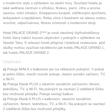
v moderním stylu s výhledem na okolní hory. Součástí hotelu je
také wellness centrum s vířivkou, finskou, parní, infra a aroma
saunou, solní inhalací, Kneippovou koupelí, zážitkovými sprchami,
ledopádem a tepidáriem. Relax zóna s bazénem se slanou vodou,
ricochet, odpočívárnou, fitness místností s moderními stroji.
Hotel PALACE GRAND 2**** je nově otevřený čtyřhvězdičkový
hotel, který nabízí luxusní ubytování v pokojích s výhledem na
Vysoké Tatry. K relaxaci hostů přispívá i hotelová restaurace, jejíž
služby mohou využívat návštěvníci jak hotelu PALACE GRAND 1,
tak hotelu PALACE GRAND 2.
Ubytování
a)
Pokoje MINI A s balkonem jen na některých pokojích. V pokoji
je jedno lůžko, menší rozměr pokoje, vlastní sociální zařízení, TV,
a Wi-Fi.
b)
Pokoje Klasik PLUS s vlastním sociálním zařízením, fénem,
ledničkou, TV, a Wi-Fi. Na pokojích se nachází 2 oddělené lůžka
bez možností přistýlky. Pokoje nemají balkon.
c)
Pokoje Klasik A PLUS s balkonem, vlastním sociálním
zařízením, fénem, ledničkou, TV, a Wi-Fi. Na pokojích se nachází
2 oddělené lůžka bez možností přistýlky.