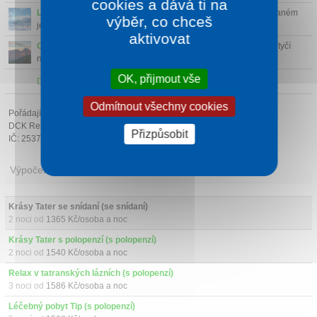
cookies a dává ti na
Lyžařský areál Ugory
(25 km)
- Lyžařský areál Ugory v Zakopaném
výběr, co chceš
je menší a kli...
aktivovat
Giewont
(24 km)
- Giewont je hora v polských Tatrách, která se tyčí
nad městem Zak...
OK, přijmout vše
Další atrakce v okolí
Odmítnout všechny cookies
Pořádající cestovní kancelář:
DCK Rekrea Ostrava s.r.o.
Přizpůsobit
IČ: 25379178
Výpočet ceny
Krásy Tater se snídaní (se snídaní)
2 noci od
1365 Kč/osoba a noc
Krásy Tater s polopenzí (s polopenzí)
2 noci od
1540 Kč/osoba a noc
Relax v tatranských lázních (s polopenzí)
3 noci od
1586 Kč/osoba a noc
Léčebný pobyt Tip (s polopenzí)