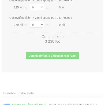
Cestovní pojištění + zimní sporty do 70 let / osoba
×
=
225 Kč
0 Kč
Cestovní pojištění + zimní sporty od 70 let / osoba
×
=
270 Kč
0 Kč
Cena celkem
3 230 Kč
Podobní ubytovatelé