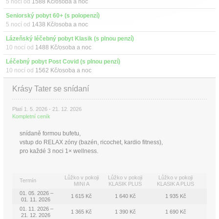
5 nocí od
1588 Kč/osoba a noc
Seniorský pobyt 60+ (s polopenzí)
5 nocí od
1438 Kč/osoba a noc
Lázeňský léčebný pobyt Klasik (s plnou penzí)
10 nocí od
1488 Kč/osoba a noc
Léčebný pobyt Post Covid (s plnou penzí)
10 nocí od
1562 Kč/osoba a noc
Krásy Tater se snídaní
Platí 1. 5. 2026 - 21. 12. 2026
Kompletní ceník
snídaně formou bufetu,
vstup do RELAX zóny (bazén, ricochet, kardio fitness),
pro každé 3 noci 1× wellness.
Lůžko v pokoji
Lůžko v pokoji
Lůžko v pokoji
Termín
MINI A
KLASIK PLUS
KLASIK A PLUS
01. 05. 2026 –
1 615 Kč
1 640 Kč
1 935 Kč
01. 11. 2026
01. 11. 2026 –
1 365 Kč
1 390 Kč
1 690 Kč
21. 12. 2026