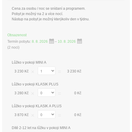
Cena za osobu / noc se snídaní a programem.
Pobyt je možný na 2 a více nocí.
Nástup na pobyt je možný kterýkoliv den v týdnu.
Obsazenost
Termín pobytu:
8. 8. 2026
–
10. 8. 2026
(
2 noci
)
Lůžko v pokoji MINI A
×
=
3 230 Kč
3 230 Kč
Lůžko v pokoji KLASIK PLUS
×
=
3 280 Kč
0 Kč
Lůžko v pokoji KLASIK A PLUS
×
=
3 870 Kč
0 Kč
Dítě 2-12 let na lůžku v pokoji MINI A