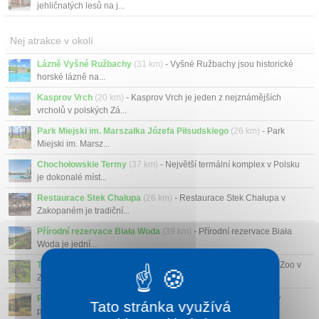
jehličnatých lesů na j...
Nej atrakce v okolí
Lázně Vyšné Ružbachy
(31 km)
- Vyšné Ružbachy jsou historické
horské lázně na...
Kasprov Vrch
(20 km)
- Kasprov Vrch je jeden z nejznámějších
vrcholů v polských Zá...
Park Miejski im. Marszałka Józefa Piłsudskiego
(26 km)
- Park
Miejski im. Marsz...
Chochołowskie Termy
(37 km)
- Největší termální komplex v Polsku
je dokonalé míst...
Restaurace Stek Chałupa
(26 km)
- Restaurace Stek Chałupa v
Zakopaném je tradiční...
Přírodní rezervace Biała Woda
(39 km)
- Přírodní rezervace Biała
Woda je jední...
Tatrzańskie Mini Zoo v Zakopaném
(25 km)
- Tatrzańskie Mini Zoo v
Zakopaném je m...
Polana Kalatówki
(23 km)
- Polana Kalatówki je horská louka v
Tato stránka využívá
polských Tatrách ne...