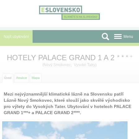
Panel pro správu cookies
Najít ubytování
Menu
Oblasti
HOTELY PALACE GRAND 1 A 2
+
★
★
★
Slevy a Last Minute
(
Nový Smokovec
,
Vysoké Tatry
)
Autobusové zájezdy
Úvod
Atrakce
Mapa
Skupiny a konference
Mezi nejvýznamnější klimatické lázně na Slovensku patří
Lázně Nový Smokovec, které slouží jako skvělé východisko
Před cestou
pro výlety do Vysokých Tater. Ubytování v hotelech PALACE
GRAND 1***+ a PALACE GRAND 2****.
Atrakce
O nás