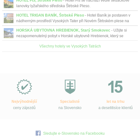
HOTEL FIS, Štrbské Pleso
- Hotel Fis se nachází vedle sedačkové
lanovky lyžařského střediska Štrbské Pleso.
HOTEL TRIGAN BANÍK, Štrbské Pleso
- Hotel Baník je postaven v
nádherným prostředí Vysokých Tater při Novém Štrbském plese na
území Tatranského národního parku, který je ne...
HORSKÁ UBYTOVNA HREBIENOK, Starý Smokovec
- Užijte si
nezapomenutelný pobyt v Horské ubytovně Hrebienok, který se
nachází přímo nad horní stanicí pozemní lanovky ve Starém
Všechny hotely ve Vysokých Tatrách
Smokovc...
Proč
e-
Slovensko.cz?
Nejvýhodnější
Specialisté
let na trhu
ceny zájezdů
na Slovensko
a desetitisíce klientů
Sledujte e-Slovensko na Facebooku