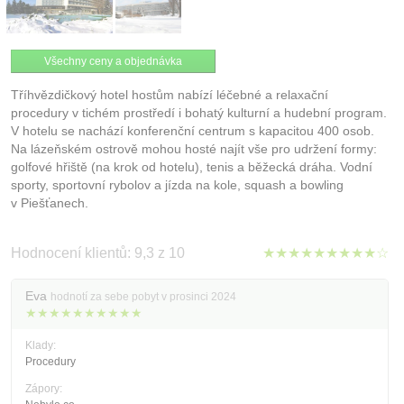
Všechny ceny a objednávka
Tříhvězdičkový hotel hostům nabízí léčebné a relaxační
procedury v tichém prostředí i bohatý kulturní a hudební program.
V hotelu se nachází konferenční centrum s kapacitou 400 osob.
Na lázeňském ostrově mohou hosté najít vše pro udržení formy:
golfové hřiště (na krok od hotelu), tenis a běžecká dráha. Vodní
sporty, sportovní rybolov a jízda na kole, squash a bowling
v Piešťanech.
Hodnocení klientů: 9,3 z 10
★★★★★★★★★☆
Eva
hodnotí za sebe pobyt v prosinci 2024
★★★★★★★★★★
Klady:
Procedury
Zápory: