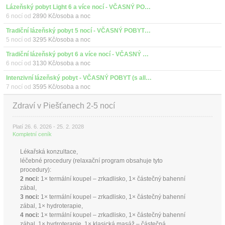
Lázeňský pobyt Light 6 a více nocí - VČASNÝ POBYT (s all inclusive)
6 nocí od
2890 Kč/osoba a noc
Tradiční lázeňský pobyt 5 nocí - VČASNÝ POBYT (s all inclusive)
5 nocí od
3295 Kč/osoba a noc
Tradiční lázeňský pobyt 6 a více nocí - VČASNÝ POBYT (s all inclusive)
6 nocí od
3130 Kč/osoba a noc
Intenzivní lázeňský pobyt - VČASNÝ POBYT (s all inclusive)
7 nocí od
3595 Kč/osoba a noc
Zdraví v Piešťanech 2-5 nocí
Platí 26. 6. 2026 - 25. 2. 2028
Kompletní ceník
Lékařská konzultace,
léčebné procedury (relaxační program obsahuje tyto
procedury):
2 noci:
1× termální koupel – zrkadlisko, 1× částečný bahenní
zábal,
3 noci:
1× termální koupel – zrkadlisko, 1× částečný bahenní
zábal, 1× hydroterapie,
4 noci:
1× termální koupel – zrkadlisko, 1× částečný bahenní
zábal, 1× hydroterapie, 1× klasická masáž – částečná,