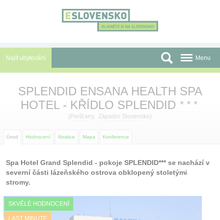
Panel pro správu cookies
Najít ubytování
Menu
Oblasti
SPLENDID ENSANA HEALTH SPA
HOTEL - KŘÍDLO SPLENDID
Slevy a Last Minute
★
★
★
(
Piešťany
,
Západní Slovensko
)
Autobusové zájezdy
Úvod
Hodnocení
Atrakce
Mapa
Konference
Skupiny a konference
Spa Hotel Grand Splendid - pokoje SPLENDID*** se nachází v
Před cestou
severní části lázeňského ostrova obklopený stoletými
stromy.
Atrakce
O nás
SKVĚLÉ HODNOCENÍ
LAST MINUTE