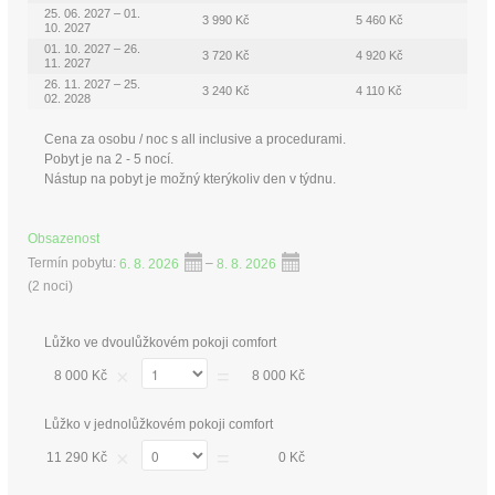
25. 06. 2027 – 01.
3 990 Kč
5 460 Kč
10. 2027
01. 10. 2027 – 26.
3 720 Kč
4 920 Kč
11. 2027
26. 11. 2027 – 25.
3 240 Kč
4 110 Kč
02. 2028
Cena za osobu / noc s all inclusive a procedurami.
Pobyt je na 2 - 5 nocí.
Nástup na pobyt je možný kterýkoliv den v týdnu.
Obsazenost
Termín pobytu:
6. 8. 2026
–
8. 8. 2026
(
2 noci
)
Lůžko ve dvoulůžkovém pokoji comfort
×
=
8 000 Kč
8 000 Kč
Lůžko v jednolůžkovém pokoji comfort
×
=
11 290 Kč
0 Kč