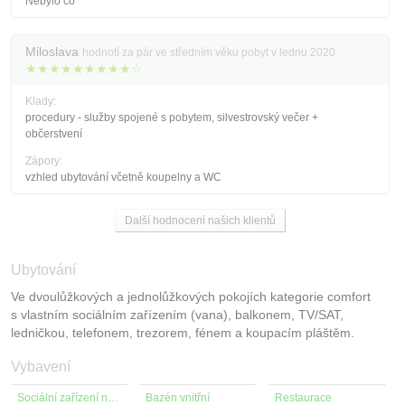
Nebylo co
Miloslava
hodnotí za pár ve středním věku pobyt v lednu 2020
★★★★★★★★★☆
Klady:
procedury - služby spojené s pobytem, silvestrovský večer +
občerstvení
Zápory:
vzhled ubytování včetně koupelny a WC
Další hodnocení našich klientů
Ubytování
Ve dvoulůžkových a jednolůžkových pokojích kategorie comfort
s vlastním sociálním zařízením (vana), balkonem, TV/SAT,
ledničkou, telefonem, trezorem, fénem a koupacím pláštěm.
Vybavení
Sociální zařízení na pokoji
Bazén vnitřní
Restaurace