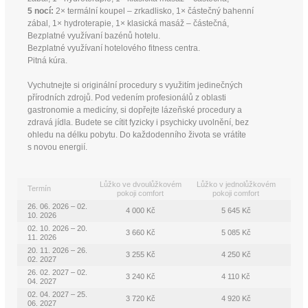
5 nocí:
2× termální koupel – zrkadlisko, 1× částečný bahenní
zábal, 1× hydroterapie, 1× klasická masáž – částečná,
Bezplatné využívaní bazénů hotelu.
Bezplatné využívaní hotelového fitness centra.
Pitná kúra.
Vychutnejte si originální procedury s využitím jedinečných
přírodních zdrojů. Pod vedením profesionálů z oblasti
gastronomie a medicíny, si dopřejte lázeňské procedury a
zdravá jídla. Budete se cítit fyzicky i psychicky uvolnění, bez
ohledu na délku pobytu. Do každodenního života se vrátíte
s novou energií.
Lůžko ve dvoulůžkovém
Lůžko v jednolůžkovém
Termín
pokoji comfort
pokoji comfort
26. 06. 2026 – 02.
4 000 Kč
5 645 Kč
10. 2026
02. 10. 2026 – 20.
3 660 Kč
5 085 Kč
11. 2026
20. 11. 2026 – 26.
3 255 Kč
4 250 Kč
02. 2027
26. 02. 2027 – 02.
3 240 Kč
4 110 Kč
04. 2027
02. 04. 2027 – 25.
3 720 Kč
4 920 Kč
06. 2027