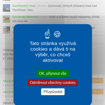
Trenčianský hrad
(36 km)
- Zachovalý, veřejně přístupný hrad nad
Trenčínem. Slov...
Zoo farma Modrová
(6 km)
- Když si půjdete koupit vstupenky, přivítá
vás ťava kte...
Park miniatur
(11 km)
- Park miniatur v Podolí je unikátní produkt
cestovního ruch...
Další atrakce v okolí
Tato stránka využívá
cookies a dává ti na
Pořádající cestovní kancelář:
výběr, co chceš
DCK Rekrea Ostrava s.r.o.
IČ: 25379178
aktivovat
Výpočet ceny
OK, přijmout vše
AKCE 4=3 - 1 noc ZDARMA (s all inclusive)
LAST MINUTE
Odmítnout všechny cookies
4 noci od
2547 Kč/osoba a noc
Přizpůsobit
AKCE 5=4 - 1 noc ZDARMA (s all inclusive)
LAST MINUTE
5 nocí od
2518 Kč/osoba a noc
Zdraví v Piešťanech 2-5 nocí (s all inclusive)