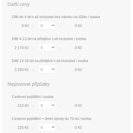
Další ceny
Dítě do 4 let s all inclusive bez nároku na lůžko / osoba
×
=
0 Kč
0 Kč
Dítě 4-13 let na přistýlce s all inclusive / osoba
×
=
2 170 Kč
0 Kč
Dítě 13-18 let na přistýlce s all inclusive / osoba
×
=
3 350 Kč
0 Kč
Nepovinné příplatky
Cestovní pojištění / osoba
×
=
210 Kč
0 Kč
Cestovní pojištění + zimní sporty do 70 let / osoba
×
=
225 Kč
0 Kč