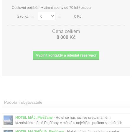
Cestovní pojištění + zimní sporty od 70 let / osoba
×
=
270 Kč
0 Kč
Cena celkem
8 000 Kč
Podobní ubytovatelé
HOTEL MÁJ, Piešťany
- Hotel se nachází ve světoznámém
lázeňském městě Piešťany, v městě s největším počtem slunečních
dní v roce na Slovensku....
HOTEL MAGNÓLIA, Piešťany
- Hotel má ideální polohu v centru