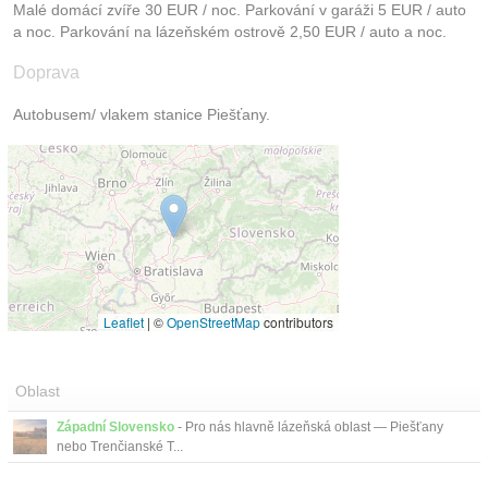
Malé domácí zvíře 30 EUR / noc. Parkování v garáži 5 EUR / auto
a noc. Parkování na lázeňském ostrově 2,50 EUR / auto a noc.
Doprava
Autobusem/ vlakem stanice Piešťany.
Leaflet
|
©
OpenStreetMap
contributors
Oblast
Západní Slovensko
- Pro nás hlavně lázeňská oblast — Piešťany
nebo Trenčianské T...