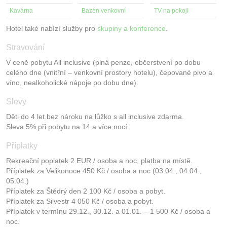
Kavárna
Bazén venkovní
TV na pokoji
Hotel také nabízí služby pro
skupiny a konference
.
Stravování
V ceně pobytu All inclusive (plná penze, občerstvení po dobu
celého dne (vnitřní – venkovní prostory hotelu), čepované pivo a
víno, nealkoholické nápoje po dobu dne).
Slevy
Děti do 4 let bez nároku na lůžko s all inclusive zdarma.
Sleva 5% při pobytu na 14 a více nocí.
Příplatky
Rekreační poplatek 2 EUR / osoba a noc, platba na místě.
Příplatek za Velikonoce 450 Kč / osoba a noc (03.04., 04.04.,
05.04.)
Příplatek za Štědrý den 2 100 Kč / osoba a pobyt.
Příplatek za Silvestr 4 050 Kč / osoba a pobyt.
Příplatek v termínu 29.12., 30.12. a 01.01. – 1 500 Kč / osoba a
noc.