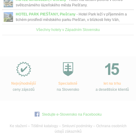
světoznámého lázeňského města Piešťany.
HOTEL PARK PIEŠŤANY, Piešťany
- Hotel Park leží v příjemném a
tichém prostředí městského parku Piešťan, v blízkosti řeky Váh,
necelých 500 m od pěší zóny s obchody a k...
Všechny hotely v Západním Slovensku
Proč
e-
Slovensko.cz?
Nejvýhodnější
Specialisté
let na trhu
ceny zájezdů
na Slovensko
a desetitisíce klientů
Sledujte e-Slovensko na Facebooku
Ke stažení
–
Tištěné katalogy
–
Smluvní podmínky
–
Ochrana osobních
údajů zákazníků