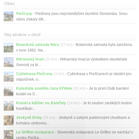
Obec
Piešťany
- Piešťany jsou nejznámějšími lázněmi Slovenska. Svou
slávu získaly dík...
Nej atrakce v okolí
Botanická zahrada Nitra
(37 km)
- Botanická zahrada byla založena
v roce 1982. Na...
Nitrianský hrad
(35 km)
- Nitrianský hrad je výsledkem stavitelské
činnosti za té...
Cyklotrasa Piešťany
(3 km)
- Cyklotrasa v Piešťanech je ideální pro
odpočinek, o...
Katedrála svatého Jana Křtitele
(30 km)
- Je to první čistě barokní
kostel na S...
Kostel a klášter sv. Kateřiny
(24 km)
- Je to soubor zaniklých budov
františkán...
Jeskyně Driny
(34 km)
- Jeskyně s úzkými puklinovými chodbami a
bohatou sintrovou...
Le Griffon restaurace
- Slovenská restaurace Le Griffon se nachází v
centru Piešťa...