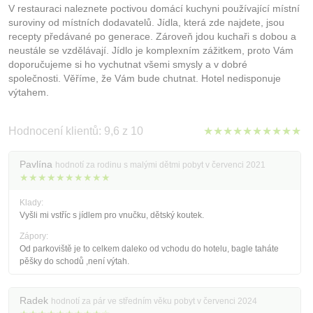
V restauraci naleznete poctivou domácí kuchyni používající místní
suroviny od místních dodavatelů. Jídla, která zde najdete, jsou
recepty předávané po generace. Zároveň jdou kuchaři s dobou a
neustále se vzdělávají. Jídlo je komplexním zážitkem, proto Vám
doporučujeme si ho vychutnat všemi smysly a v dobré
společnosti. Věříme, že Vám bude chutnat. Hotel nedisponuje
výtahem.
Hodnocení klientů: 9,6 z 10
★★★★★★★★★★
Pavlína
hodnotí za rodinu s malými dětmi pobyt v červenci 2021
★★★★★★★★★★
Klady:
Vyšli mi vstříc s jídlem pro vnučku, dětský koutek.
Zápory:
Od parkoviště je to celkem daleko od vchodu do hotelu, bagle taháte
pěšky do schodů ,není výtah.
Radek
hodnotí za pár ve středním věku pobyt v červenci 2024