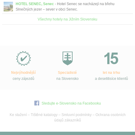
HOTEL SENEC, Senec
- Hotel Senec se nacházejí na břehu
Slnečných jezer – sever v obci Senec.
Všechny hotely na Jižním Slovensku
Proč
e-
Slovensko.cz?
Nejvýhodnější
Specialisté
let na trhu
ceny zájezdů
na Slovensko
a desetitisíce klientů
Sledujte e-Slovensko na Facebooku
Ke stažení
–
Tištěné katalogy
–
Smluvní podmínky
–
Ochrana osobních
údajů zákazníků