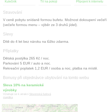
Kulečník
TV na pokoji
Připojení k internetu
Stravování
V ceně pobytu snídaně formou bufetu. Možnost dokoupení večeří
(večeře formou menu – výběr ze 3 druhů jídel).
Slevy
Dítě do 4 let bez nároku na lůžko zdarma.
Příplatky
Dětská postýlka 265 Kč / noc.
Parkování 5 EUR / auto a noc.
Rekreační poplatek 1,2 EUR / osoba a noc, platba na místě.
Bonusy při objednávce ubytování na tomto webu
Sleva 10% na keramické
výrobky
Vztahuje se k atrakci
Slovenská ľudová
majolika
.