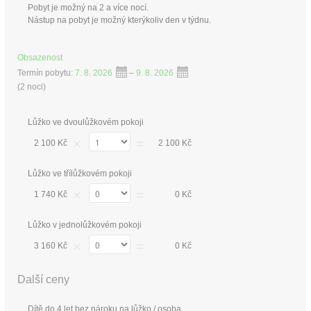
Pobyt je možný na 2 a více nocí.
Nástup na pobyt je možný kterýkoliv den v týdnu.
Obsazenost
Termín pobytu:
7. 8. 2026
–
9. 8. 2026
(
2 noci
)
Lůžko ve dvoulůžkovém pokoji
×
=
2 100 Kč
2 100 Kč
Lůžko ve třílůžkovém pokoji
×
=
1 740 Kč
0 Kč
Lůžko v jednolůžkovém pokoji
×
=
3 160 Kč
0 Kč
Další ceny
Dítě do 4 let bez nároku na lůžko / osoba