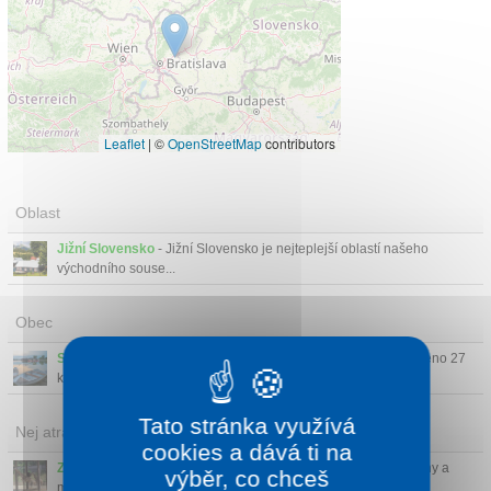
Leaflet
|
©
OpenStreetMap
contributors
Oblast
Jižní Slovensko
- Jižní Slovensko je nejteplejší oblastí našeho
východního souse...
Obec
Senec
- Město Senec leží na jihozápadě Slovenska a je vzdáleno 27
km od rakouských...
Tato stránka využívá
Nej atrakce v okolí
cookies a dává ti na
Zoo Bratislava
(25 km)
- Zoologická zahrada s krásnými výběhy a
výběr, co chceš
množstvím ohrožený...