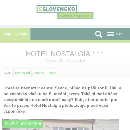
Panel pro správu cookies
Najít ubytování
Menu
Oblasti
HOTEL NOSTALGIA
★
★
★
Slevy a Last Minute
(
Senec
,
Jižní Slovensko
)
Autobusové zájezdy
Úvod
Hodnocení
Atrakce
Mapa
Skupiny a konference
Hotel se nachází v centru Sence, přímo na pěší zóně, 100 m
od zastávky vláčku na Sluneční jezera. Také si rádi občas
Před cestou
zavzpomínáte na staré dobré časy? Pak je tento hotel pro
Vás to pravé. Hotel Nostalgia představuje právě vaše
Atrakce
vzpomínky.
O nás
SKVĚLÉ HODNOCENÍ