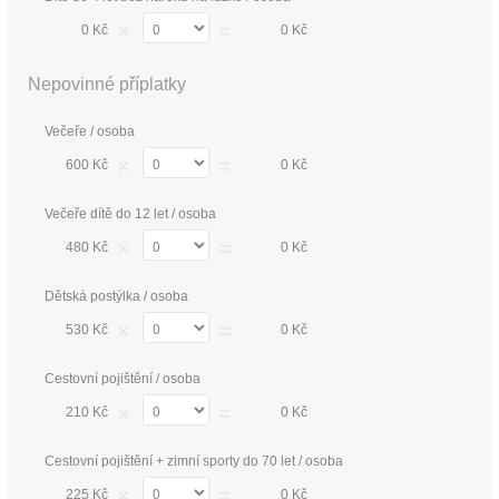
×
=
0 Kč
0 Kč
Nepovinné příplatky
Večeře / osoba
×
=
600 Kč
0 Kč
Večeře dítě do 12 let / osoba
×
=
480 Kč
0 Kč
Dětská postýlka / osoba
×
=
530 Kč
0 Kč
Cestovní pojištění / osoba
×
=
210 Kč
0 Kč
Cestovní pojištění + zimní sporty do 70 let / osoba
×
=
225 Kč
0 Kč