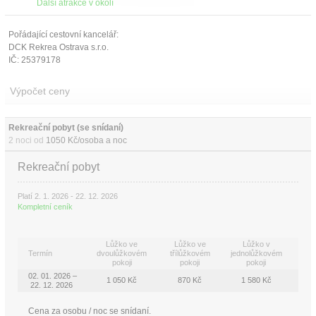
Další atrakce v okolí
Pořádající cestovní kancelář:
DCK Rekrea Ostrava s.r.o.
IČ: 25379178
Výpočet ceny
Rekreační pobyt (se snídaní)
2 noci od
1050 Kč/osoba a noc
Rekreační pobyt
Platí 2. 1. 2026 - 22. 12. 2026
Kompletní ceník
Lůžko ve
Lůžko ve
Lůžko v
Termín
dvoulůžkovém
třílůžkovém
jednolůžkovém
pokoji
pokoji
pokoji
02. 01. 2026 –
1 050 Kč
870 Kč
1 580 Kč
22. 12. 2026
Cena za osobu / noc se snídaní.