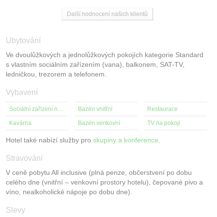
Další hodnocení našich klientů
Ubytování
Ve dvoulůžkových a jednolůžkových pokojích kategorie Standard
s vlastním sociálním zařízením (vana), balkonem, SAT-TV,
ledničkou, trezorem a telefonem.
Vybavení
Sociální zařízení na pokoji
Bazén vnitřní
Restaurace
Kavárna
Bazén venkovní
TV na pokoji
Hotel také nabízí služby pro
skupiny a konference
.
Stravování
V ceně pobytu All inclusive (plná penze, občerstvení po dobu
celého dne (vnitřní – venkovní prostory hotelu), čepované pivo a
víno, nealkoholické nápoje po dobu dne).
Slevy