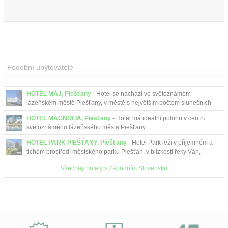
Podobní ubytovatelé
HOTEL MÁJ, Piešťany
- Hotel se nachází ve světoznámém
lázeňském městě Piešťany, v městě s největším počtem slunečních
dní v roce na Slovensku....
HOTEL MAGNÓLIA, Piešťany
- Hotel má ideální polohu v centru
světoznámého lázeňského města Piešťany.
HOTEL PARK PIEŠŤANY, Piešťany
- Hotel Park leží v příjemném a
tichém prostředí městského parku Piešťan, v blízkosti řeky Váh,
necelých 500 m od pěší zóny s obchody a k...
Všechny hotely v Západním Slovensku
Proč