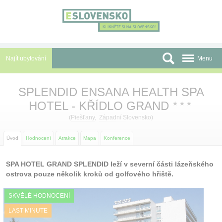
Panel pro správu cookies
Najít ubytování
Menu
Oblasti
SPLENDID ENSANA HEALTH SPA
HOTEL - KŘÍDLO GRAND
Slevy a Last Minute
★
★
★
(
Piešťany
,
Západní Slovensko
)
Autobusové zájezdy
Úvod
Hodnocení
Atrakce
Mapa
Konference
Skupiny a konference
SPA HOTEL GRAND SPLENDID leží v severní části lázeňského
Před cestou
ostrova pouze několik kroků od golfového hřiště.
Atrakce
SKVĚLÉ HODNOCENÍ
O nás
LAST MINUTE