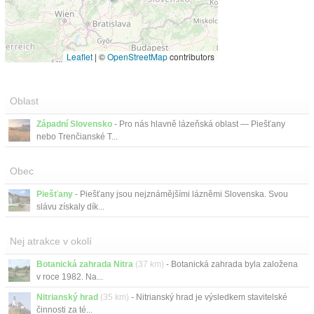
Leaflet
|
©
OpenStreetMap
contributors
Oblast
Západní Slovensko
- Pro nás hlavně lázeňská oblast — Piešťany
nebo Trenčianské T...
Obec
Piešťany
- Piešťany jsou nejznámějšími lázněmi Slovenska. Svou
slávu získaly dík...
Nej atrakce v okolí
Botanická zahrada Nitra
(37 km)
- Botanická zahrada byla založena
v roce 1982. Na...
Nitrianský hrad
(35 km)
- Nitrianský hrad je výsledkem stavitelské
činnosti za té...