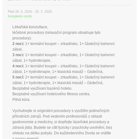
Platí 26. 6. 2026 - 25. 2. 2028
Kompletní ceník
Lékařská konzultace,
léčebné procedury (relaxační program obsahuje tyto
procedury):
2 noci:
1× termální koupel – zrkadlisko, 1× částečný bahenní
zábal,
3 noci:
1× termální koupel – zrkadlisko, 1× částečný bahenní
zábal, 1× hydroterapie,
4 noci:
1× termální koupel – zrkadlisko, 1× částečný bahenní
zábal, 1× hydroterapie, 1× klasická masáž – částečná,
5 nocí:
2× termální koupel – zrkadlisko, 1× částečný bahenní
zábal, 1× hydroterapie, 1× klasická masáž – částečná,
Bezplatné využívaní bazénů hotelu.
Bezplatné využívaní hotelového fitness centra.
Pitná kúra.
Vychutnejte si originální procedury s využitím jedinečných
přírodních zdrojů. Pod vedením profesionálů z oblasti
gastronomie a medicíny, si dopřejte lázeňské procedury a
zdravá jídla. Budete se cítit fyzicky i psychicky uvolnění, bez
ohledu na délku pobytu. Do každodenního života se vrátíte
s novou energií.