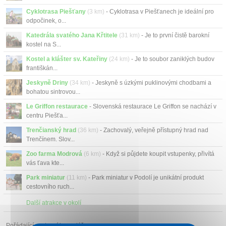
Cyklotrasa Piešťany
(3 km)
- Cyklotrasa v Piešťanech je ideální pro
odpočinek, o...
Katedrála svatého Jana Křtitele
(31 km)
- Je to první čistě barokní
kostel na S...
Kostel a klášter sv. Kateřiny
(24 km)
- Je to soubor zaniklých budov
františkán...
Jeskyně Driny
(34 km)
- Jeskyně s úzkými puklinovými chodbami a
bohatou sintrovou...
Le Griffon restaurace
- Slovenská restaurace Le Griffon se nachází v
centru Piešťa...
Trenčianský hrad
(36 km)
- Zachovalý, veřejně přístupný hrad nad
Trenčínem. Slov...
Zoo farma Modrová
(6 km)
- Když si půjdete koupit vstupenky, přivítá
vás ťava kte...
Park miniatur
(11 km)
- Park miniatur v Podolí je unikátní produkt
cestovního ruch...
Další atrakce v okolí
Pořádající cestovní kancelář: