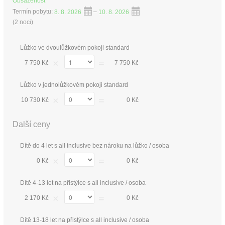
Obsazenost
Termín pobytu:
8. 8. 2026
–
10. 8. 2026
(
2 noci
)
Lůžko ve dvoulůžkovém pokoji standard
×
=
7 750 Kč
7 750 Kč
Lůžko v jednolůžkovém pokoji standard
×
=
10 730 Kč
0 Kč
Další ceny
Dítě do 4 let s all inclusive bez nároku na lůžko / osoba
×
=
0 Kč
0 Kč
Dítě 4-13 let na přistýlce s all inclusive / osoba
×
=
2 170 Kč
0 Kč
Dítě 13-18 let na přistýlce s all inclusive / osoba