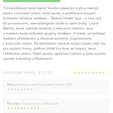
Tříhvězdičkový hotel nabízí hostům plavecký krytý a nekrytý
bazén s termální vodou, krytý bazén s perličkovou koupelí,
kompletní léčebné oddělení – Balnea Health Spa – s více než
60 procedurami, stomatologické studio a salón krásy. Lázně
Balnea, které nabízejí léčebné a relaxační ošetření, jsou
s hotelem bezprostředně spojeny chodbou. V hotelu se pořádají
hudební představení a džezové koncerty, organizované
v kulturním centru. Na lázeňském ostrově mohou hosté najít vše
pro udržení formy: golfové hřiště (na krok od hotelu), tenis
i běžeckou dráhu. Vodní sporty, sportovní rybolov a jízda na kole,
squash a bowling v Piešťanech.
Hodnocení klientů: 9,1 z 10
★★★★★★★★★☆
Hana
hodnotí za starší pár pobyt v dubnu 2023
★★★★★★★★☆☆
Miroslav
hodnotí pobyt v lednu 2024
★★★★★★★★★★