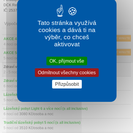
DCK Rekrea Ostrava s.r.o.
IČ: 25379178
Tato stránka využívá
Výpočet ceny
cookies a dává ti na
výběr, co chceš
AKCE 4=3 - 1 noc ZDARMA (s all inclusive)
LAST MINUTE
aktivovat
4 noci od
2447 Kč/osoba a noc
AKCE 5=4 - 1 noc ZDARMA (s all inclusive)
LAST MINUTE
5 nocí od
2398 Kč/osoba a noc
OK, přijmout vše
Zdraví v Piešťanech 2-5 nocí (s all inclusive)
Odmítnout všechny cookies
2 - 5 nocí od
3100 Kč/osoba a noc
Zdraví v Piešťanech 6 nocí (s all inclusive)
Přizpůsobit
6 nocí od
2945 Kč/osoba a noc
Lázeňský pobyt Light 5 nocí (s all inclusive)
5 nocí od
3240 Kč/osoba a noc
Lázeňský pobyt Light 6 a více nocí (s all inclusive)
6 nocí od
3080 Kč/osoba a noc
Tradiční lázeňský pobyt 5 nocí (s all inclusive)
5 nocí od
3510 Kč/osoba a noc