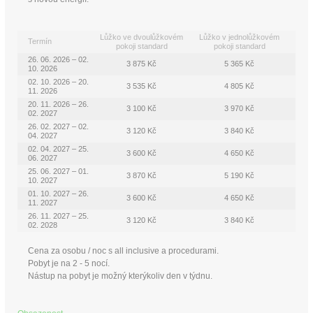
Lůžko ve dvoulůžkovém
Lůžko v jednolůžkovém
Termín
pokoji standard
pokoji standard
26. 06. 2026 – 02.
3 875 Kč
5 365 Kč
10. 2026
02. 10. 2026 – 20.
3 535 Kč
4 805 Kč
11. 2026
20. 11. 2026 – 26.
3 100 Kč
3 970 Kč
02. 2027
26. 02. 2027 – 02.
3 120 Kč
3 840 Kč
04. 2027
02. 04. 2027 – 25.
3 600 Kč
4 650 Kč
06. 2027
25. 06. 2027 – 01.
3 870 Kč
5 190 Kč
10. 2027
01. 10. 2027 – 26.
3 600 Kč
4 650 Kč
11. 2027
26. 11. 2027 – 25.
3 120 Kč
3 840 Kč
02. 2028
Cena za osobu / noc s all inclusive a procedurami.
Pobyt je na 2 - 5 nocí.
Nástup na pobyt je možný kterýkoliv den v týdnu.