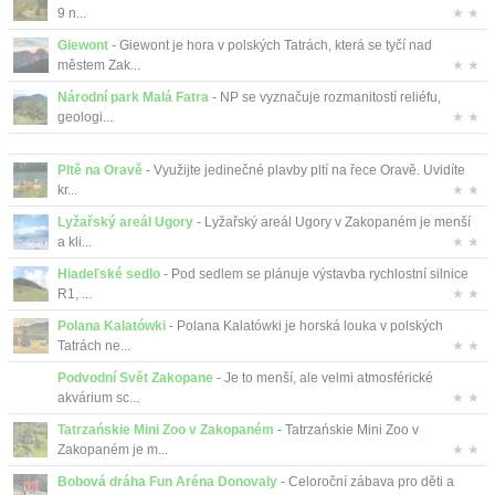
9 n...
★ ★
Giewont
- Giewont je hora v polských Tatrách, která se tyčí nad
městem Zak...
★ ★
Národní park Malá Fatra
- NP se vyznačuje rozmanitostí reliéfu,
geologi...
★ ★
Pltě na Oravě
- Využijte jedinečné plavby pltí na řece Oravě. Uvidíte
kr...
★ ★
Lyžařský areál Ugory
- Lyžařský areál Ugory v Zakopaném je menší
a kli...
★ ★
Hiadeľské sedlo
- Pod sedlem se plánuje výstavba rychlostní silnice
R1, ...
★ ★
Polana Kalatówki
- Polana Kalatówki je horská louka v polských
Tatrách ne...
★ ★
Podvodní Svět Zakopane
- Je to menší, ale velmi atmosférické
akvárium sc...
★ ★
Tatrzańskie Mini Zoo v Zakopaném
- Tatrzańskie Mini Zoo v
Zakopaném je m...
★ ★
Bobová dráha Fun Aréna Donovaly
- Celoroční zábava pro děti a