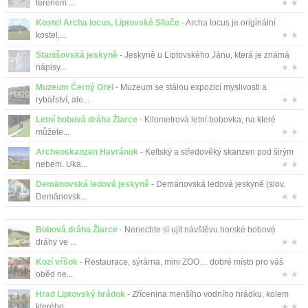
terénem ...
★ ★
Kostel Archa locus, Liptovské Sliače
- Archa locus je originální
kostel,...
★ ★
Stanišovská jeskyně
- Jeskyně u Liptovského Jánu, která je známá
nápisy...
★ ★
Muzeum Černý Orel
- Muzeum se stálou expozicí myslivosti a
rybářství, ale...
★ ★
Letní bobová dráha Žiarce
- Kilometrová letní bobovka, na které
můžete...
★ ★
Archeoskanzen Havránok
- Keltský a středověký skanzen pod širým
nebem. Uka...
★ ★
Demänovská ledová jeskyně
- Demänovská ledová jeskyně (slov.
Demänovsk...
★ ★
Bobová dráha Žiarce
- Nenechte si ujít návštěvu horské bobové
dráhy ve ...
★ ★
Kozí vŕšok
- Restaurace, sýrárna, mini ZOO… dobré místo pro váš
oběd ne...
★ ★
Hrad Liptovský hrádok
- Zřícenina menšího vodního hrádku, kolem
kterého ...
★ ★