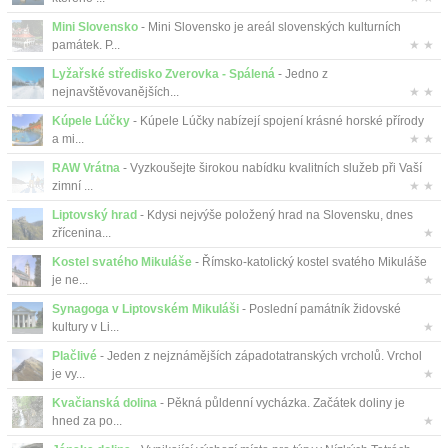
Mini Slovensko
- Mini Slovensko je areál slovenských kulturních
památek. P...
★ ★
Lyžařské středisko Zverovka - Spálená
- Jedno z
nejnavštěvovanějších...
★ ★
Kúpele Lúčky
- Kúpele Lúčky nabízejí spojení krásné horské přírody
a mi...
★ ★
RAW Vrátna
- Vyzkoušejte širokou nabídku kvalitních služeb při Vaší
zimní ...
★ ★
Liptovský hrad
- Kdysi nejvýše položený hrad na Slovensku, dnes
zřícenina...
★
Kostel svatého Mikuláše
- Římsko-katolický kostel svatého Mikuláše
je ne...
★
Synagoga v Liptovském Mikuláši
- Poslední památník židovské
kultury v Li...
★
Plačlivé
- Jeden z nejznámějších západotatranských vrcholů. Vrchol
je vy...
★
Kvačianská dolina
- Pěkná půldenní vycházka. Začátek doliny je
hned za po...
★