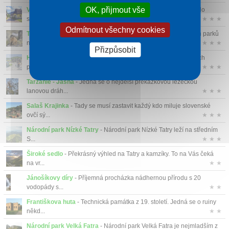
OK, přijmout vše
Vlkolínec
- Památková rezervace lidové architektury zapsána do
seznamu sv...
★ ★ ★
Odmítnout všechny cookies
Tatranský národní park
- TANAP je nejstarší z devíti národních parků
na...
★ ★ ★
Přizpůsobit
Habakuky zábavní park
- Lidovo-fantazijní architektura lidových
pohádek ...
★ ★ ★
Tarzánie - Jasná
- Jedná se o nejdelší překážkovou lezeckou
lanovou dráh...
★ ★ ★
Salaš Krajinka
- Tady se musí zastavit každý kdo miluje slovenské
ovčí sý...
★ ★ ★
Národní park Nízké Tatry
- Národní park Nízké Tatry leží na středním
S...
★ ★ ★
Široké sedlo
- Překrásný výhled na Tatry a kamzíky. To na Vás čeká
na vr...
★ ★
Jánošíkovy díry
- Příjemná procházka nádhernou přírodu s 20
vodopády s...
★ ★
Františkova huta
- Technická památka z 19. století. Jedná se o ruiny
někd...
★ ★
Národní park Velká Fatra
- Národní park Velká Fatra je nejmladším z