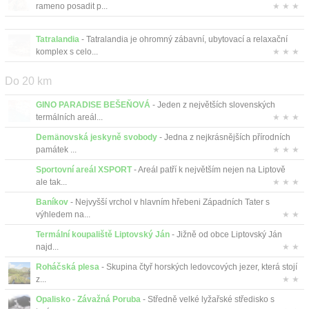
Kontakt
rameno posadit p...
★ ★ ★
Tatralandia
- Tatralandia je ohromný zábavní, ubytovací a relaxační
komplex s celo...
★ ★ ★
Do 20 km
GINO PARADISE BEŠEŇOVÁ
- Jeden z největších slovenských
termálních areál...
★ ★ ★
Demänovská jeskyně svobody
- Jedna z nejkrásnějších přírodních
památek ...
★ ★ ★
Sportovní areál XSPORT
- Areál patří k největším nejen na Liptově
ale tak...
★ ★ ★
Baníkov
- Nejvyšší vrchol v hlavním hřebeni Západních Tater s
výhledem na...
★ ★
Termální koupaliště Liptovský Ján
- Jižně od obce Liptovský Ján
najd...
★ ★
Roháčská plesa
- Skupina čtyř horských ledovcových jezer, která stojí
z...
★ ★
Opalisko - Závažná Poruba
- Středně velké lyžařské středisko s