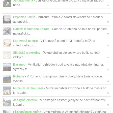
Jánska dolina
- Vynikající výchozí místo pro túry v Nízkých Tatrách
hned...
★
Expozice Tatrín
- Muzeum Tatrín a Žiadosti slovenského národa v
autentický...
★
Galerie Kolomana Sokola
- Galerie Kolomana Sokola nabízí pohled
na grafická...
★
Liptovská galerie
- V Liptovské galerii P. M. Bohúňa můžete
shlédnout expo...
★
Sliačské travertiny
- Pokud obdivujete sopky, ale bojíte se těch
velkých...
★
Baranec
- Vynikající rozhledový bod a velice nápadná dominanta.
Výrazný tr...
★
Roháče
- V Roháčích kralují mohutné vrcholy, které tvoří typickou
vysoko...
★
Muzeum Janka Krále
- Muzeum nabízí expozice z historie města od
jeho zalo...
★
Jeskyně Zlomísk
- V některých částech jeskyně se nachází bohatší
krápní...
★
Přírodní park Mních
- Vrch Mnícha je výjimečně přístupný v zimě na