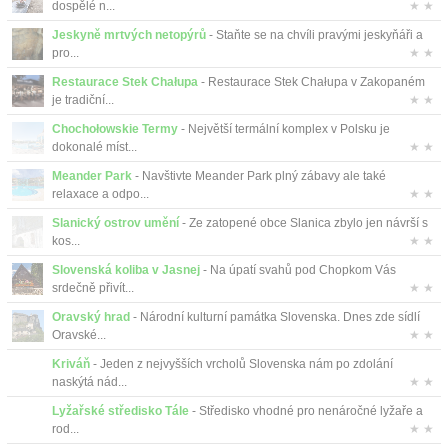
dospělé n...
★ ★
Jeskyně mrtvých netopýrů
- Staňte se na chvíli pravými jeskyňáři a
pro...
★ ★
Restaurace Stek Chałupa
- Restaurace Stek Chałupa v Zakopaném
je tradiční...
★ ★
Chochołowskie Termy
- Největší termální komplex v Polsku je
dokonalé míst...
★ ★
Meander Park
- Navštivte Meander Park plný zábavy ale také
relaxace a odpo...
★ ★
Slanický ostrov umění
- Ze zatopené obce Slanica zbylo jen návrší s
kos...
★ ★
Slovenská koliba v Jasnej
- Na úpatí svahů pod Chopkom Vás
srdečně přivít...
★ ★
Oravský hrad
- Národní kulturní památka Slovenska. Dnes zde sídlí
Oravské...
★ ★
Kriváň
- Jeden z nejvyšších vrcholů Slovenska nám po zdolání
naskýtá nád...
★ ★
Lyžařské středisko Tále
- Středisko vhodné pro nenáročné lyžaře a
rod...
★ ★