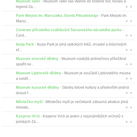
Muzeum Tater
- Muzeum Tater vás vtáhne do historie hor, horalů a
legend Za...
★ ★
Park Miejski im. Marszałka Józefa Piłsudskiego
- Park Miejski im.
Marsz...
★ ★
Centrum přírodního vzdělávání Tatranského národního parku
-
Cent...
★ ★
Iluzja Park
- Iluzja Park je plný optických triků, zrcadel a bláznivých
ef...
★ ★
Muzeum oravské dědiny
- Muzeum naskýtá jedinečnou příležitost
spatřit ne...
★ ★
Muzeum Liptovské dědiny
- Muzeum je součástí Liptovského muzea
a uvidít...
★ ★
Muzeum kysucké dědiny
- Stavby lidové kultury a především jediná
dosud f...
★ ★
Městečko myší
- Městečko myší je nečekaně zábavná atrakce plná
miniatu...
★ ★
Kasprov Vrch
- Kasprov Vrch je jeden z nejznámějších vrcholů v
polských Zá...
★ ★