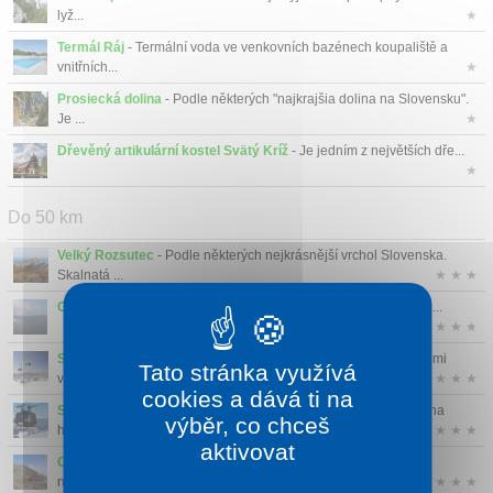
lyž...
★
Termál Ráj
- Termální voda ve venkovních bazénech koupaliště a
vnitřních...
★
Prosiecká dolina
- Podle některých "najkrajšia dolina na Slovensku".
Je ...
★
Dřevěný artikulární kostel Svätý Kríž
- Je jedním z největších dře...
★
Do 50 km
Velký Rozsutec
- Podle některých nejkrásnější vrchol Slovenska.
Skalnatá ...
★ ★ ★
Oravská přehrada
- Jedná se o letní rekreační centrum Oravy. ...
★ ★ ★
Snow Park Donovaly
- Díky různorodosti a množství terénů velmi
Tato stránka využívá
vyhledávan...
★ ★ ★
cookies a dává ti na
Ski areál Jasná
- Velké a velice ambiciózní lyžařské středisko na
výběr, co chceš
hřeben...
★ ★ ★
aktivovat
Chopok
- Třetí nejvyšší hora Nízkých Tater (2023,6 m) nabízí
nádherný výhl...
★ ★ ★