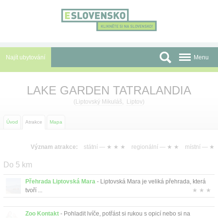
Panel pro správu cookies
Najít ubytování
Menu
Oblasti
LAKE GARDEN TATRALANDIA
Slevy a Last Minute
(
Liptovský Mikuláš
,
Liptov
)
Autobusové zájezdy
Úvod
Atrakce
Mapa
Skupiny a konference
Význam atrakce:
státní —
★ ★ ★
regionální —
★ ★
místní —
★
Před cestou
Do 5 km
Atrakce
Přehrada Liptovská Mara
- Liptovská Mara je veliká přehrada, která
tvoří ...
★ ★ ★
O nás
Zoo Kontakt
- Pohladit lvíče, potřást si rukou s opicí nebo si na