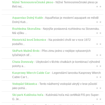
Nízké Temnosmrečinské pleso
- Nižné Temnosmrečinské pleso je
třetí nej...
★ ★
Aquarelax Dolný Kubín
- AquaRelax je moderní aquapark ve městě
Dolný Kub...
★ ★
Rozhledna Skorušina
- Nejvýše postavená rozhledna na Slovensku.
Má výšku ...
★ ★
Historická lesní železnice
- Na poslední chvíli se v roce 1972
podařilo...
★ ★
SkiPark Malinô Brdo
- Přes zimu jedno z nejlépe vybavených
lyžařských stř...
★ ★
Chata Donovaly
- Ubytování v těchto chatkách je kombinací výhodné
polohy a...
★ ★
Kasprowy Wierch Cable Car
- Legendární lanovka Kasprowy Wierch
Cable Car t...
★ ★
Vodopád Siklawica
- Tento nádherný vodopád ukrytý v lese působí
jako pohá...
★ ★
Ski park Kubínska hoľa
- Kubínská hoľa má certifikát FIS pro Super-
G. Je...
★ ★