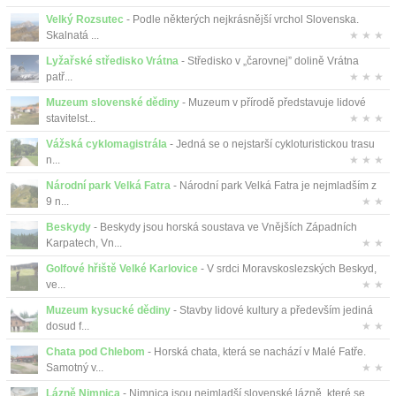
Velký Rozsutec
- Podle některých nejkrásnější vrchol Slovenska.
Skalnatá ...
★ ★ ★
Lyžařské středisko Vrátna
- Středisko v „čarovnej” dolině Vrátna
patř...
★ ★ ★
Muzeum slovenské dědiny
- Muzeum v přírodě představuje lidové
stavitelst...
★ ★ ★
Vážská cyklomagistrála
- Jedná se o nejstarší cykloturistickou trasu
n...
★ ★ ★
Národní park Velká Fatra
- Národní park Velká Fatra je nejmladším z
9 n...
★ ★
Beskydy
- Beskydy jsou horská soustava ve Vnějších Západních
Karpatech, Vn...
★ ★
Golfové hřiště Velké Karlovice
- V srdci Moravskoslezských Beskyd,
ve...
★ ★
Muzeum kysucké dědiny
- Stavby lidové kultury a především jediná
dosud f...
★ ★
Chata pod Chlebom
- Horská chata, která se nachází v Malé Fatře.
Samotný v...
★ ★
Lázně Nimnica
- Nimnica jsou nejmladší slovenské lázně, které se