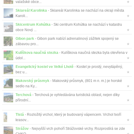
valašské obce...
★
Skiareál Karolinka
- Skiareál Karolinka se nachází na okraji města
Karoli...
★
Skicentrum Kohútka
- Ski centrum Kohútka se nachází v katastru
obce Nový ...
★
Gibon park
- Gibon park nabízí adrenalinový zážitek spojený se
zábavou pro...
★
Kulíškova naučná stezka
- Kulíškova naučná stezka byla otevřena v
údol...
★
Evangelický kostel ve Velké Lhotě
- Kostel je prostý, nevytápěný,
bez u...
★
Makovský průsmyk
- Makovský průsmyk, (801 m n. m.) je horské
sedlo na Ky...
★
Terchová
- Terchová je vyhledávána turistická oblast, nejen díky
přírodní...
★
Tlstá
- Rozložitý vrchol, který je budovaný vápencem. Vrchol tvoří
krasov...
★
Strážov
- Nejvyšší vrch pohoří Strážovské vrchy. Rozprostírá se zde