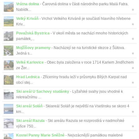
Vrátna dolina
- Čarovná dolina v části národního parku Malá Fatra.
Nabídk...
★
Velký Kriváň
- Vrchol Velkého Kriváně je součástí hlavního hřebene
Kriv...
★
Považská Bystrica
- V okolí města se nachází mnoho historických
památek,...
★
Mojžíšovy prameny
- Nacházejí se na turistické stezce z Šútova.
Jedná s...
★
Velké Karlovice
- Obec byla založena v roce 1714 Karlem Jindřichem
ze Žer...
★
Hrad Lednica
- Zříceniny hradu leží v průsmyku Bílých Karpat nad
obcí stej...
★
Ski areál U Sachovy studánky
- Lyžařské svahy jsou vhodné k
rekreačnímu ...
★
Ski areál Soláň
- Skiareál Soláň je největší na Vsetínsku se skoro 4
km...
★
Ski areál Razula
- Ski areálu Razula se rozprostírá v nadmořské
výšce 750...
★
Kostel Panny Marie Sněžné
- Nejvzácnější památkou malebné