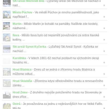
SKI areál Mezivodí Bílá
- Lyžařský areál Ski Mezivodí se nachází v
nad...
★
Město Púchov
- Ve městě Púchov je mnoho pamětihodností, jako
například ř...
★
Martin
- Město Martin je bohaté na památky. Naštivte zde kostely,
nádherné...
★
Ilava
- Město Ilava bylo od nepaměti považováno za srdce Ilavské
kotliny, ...
★
Ski areál Synot Kyčerka
- Lyžařský Ski Areál Synot - Kyčerka se
nachází ...
★
Karolinka
- V letech 1861-62 nechal postavit na východním okraji
Nového Hr...
★
Hrad Blatnica
- Dnes už se jedná o zříceninu hradu Blatnica a
můžeme odtud...
★
Hrad Sklabiňa
- Zřícenina kdysi středověkého hradu a renesančního
zámku ...
★
Hrad Zniev
- Z druhého nejvýše položeného hradu na Slovensku je
dnes zříce...
★
Ostrá
- Je považována za jednu z nejkrásnějších hor ve Velké Fatře.
Má dv...
★