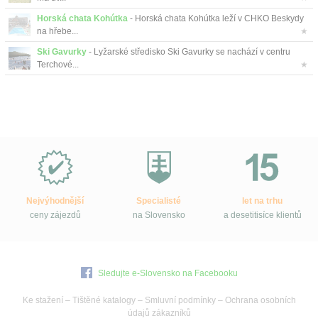
Horská chata Kohútka
- Horská chata Kohútka leží v CHKO Beskydy
na hřebe...
★
Ski Gavurky
- Lyžarské středisko Ski Gavurky se nachází v centru
Terchové...
★
Proč
e-
Slovensko.cz?
Nejvýhodnější
Specialisté
let na trhu
ceny zájezdů
na Slovensko
a desetitisíce klientů
Sledujte e-Slovensko na Facebooku
Ke stažení
–
Tištěné katalogy
–
Smluvní podmínky
–
Ochrana osobních
údajů zákazníků