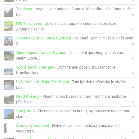
CHKO...
★
Tiesňavy
- Najdete zde bohatou faunu a flóru, přírodní kaňony, zurčící
by...
★
RIC Terchovec
- Je to malý aquapark s celoročním provozem.
Aquapark se nac...
★
Slovenský orloj, Stará Bystrica
- Ve Staré Bystrici můžete vidět první
S...
★
Questingová trasa v Kysuce
- Je to první questingová trasa na
celém Slove...
★
Vodní nádrž Krpeľany
- Dominantou obce v současnosti je
Krpelianska p...
★
Lyžařské středisko SKI Mojtín
- Toto lyžařské středisko je skvělé
pro...
★
Hrad Košeca
- Příjemná procházka na hradní vrch nám naskytne
příležitost ...
★
Starý hrad
- Zřícenina slovenského hradu, byl postaven na ochranu
staré c...
★
Šútovský vodopád
- Nejvyšší, ale také nejhezčí a nejznámější
vodopád c...
★