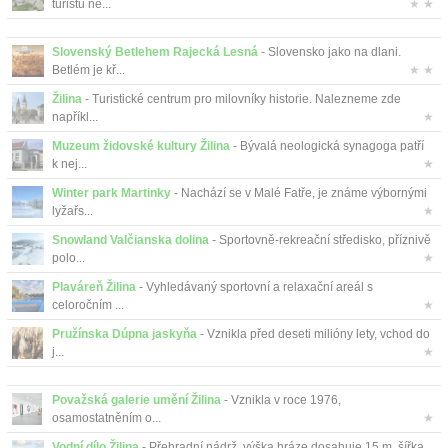
turistů ne...
★ ★
Slovenský Betlehem Rajecká Lesná
- Slovensko jako na dlani.
Betlém je kř...
★ ★
Žilina
- Turistické centrum pro milovníky historie. Nalezneme zde
napříkl...
★
Muzeum židovské kultury Žilina
- Bývalá neologická synagoga patří
k nej...
★
Winter park Martinky
- Nachází se v Malé Fatře, je známe výbornými
lyžařs...
★
Snowland Valčianska dolina
- Sportovně-rekreační středisko, příznivě
polo...
★
Plaváreň Žilina
- Vyhledávaný sportovní a relaxační areál s
celoročním ...
★
Pružínska Dúpna jaskyňa
- Vznikla před deseti milióny lety, vchod do
j...
★
Považská galerie umění Žilina
- Vznikla v roce 1976,
osamostatněním o...
★
Vodní dílo Žilina
- Přehradní nádrž, výška hráze dosahuje 15 m, šířka