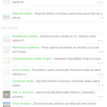
Kontakt
ideálním ...
★ ★
Rájecká dolina
- Rajecká dolina si dodnes zachovalo panenský ráz a
přírod...
★
Do 20 km
Budatínský zámek
- Krásný barokní zámek ze 13. století je dnes
sídlem P...
★ ★
Manínská soutěska
- Tento vápencový kaňon se nachází cca 6 km
od Považs...
★ ★
Katedrála Nejsvětější Trojice
- Katedrála Nejsvětější Trojice je hlav...
★ ★
Hrad Lietava
- Rozsáhlá a velmi zachovalá zřícenina hradu ze které
můžeme o...
★ ★
Súľovské skály
- Národní přírodní rezervace Súľovské skály nabízí
pohle...
★ ★
Pltě ve Strečnu
- Jedinečná příležitost vidět Strečno z takového
pohledu...
★ ★
Hrad Strečno
- Zřícenina hradu Strečno by měla být cílem všech