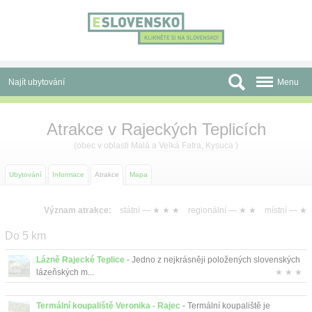
Panel pro správu cookies
Najít ubytování
Menu
Oblasti
Atrakce v Rajeckých Teplicích
Slevy a Last Minute
(obec v oblasti
Malá a Velká Fatra, Kysuca
)
Autobusové zájezdy
Ubytování
Informace
Atrakce
Mapa
Skupiny a konference
Význam atrakce:
státní —
★ ★ ★
regionální —
★ ★
místní —
★
Před cestou
Do 5 km
Atrakce
Lázně Rajecké Teplice
- Jedno z nejkrásněji položených slovenských
lázeňských m...
★ ★ ★
O nás
Termální koupaliště Veronika - Rajec
- Termální koupaliště je