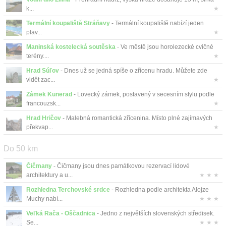
k...
★
Termální koupaliště Stráňavy
- Termální koupaliště nabízí jeden
plav...
★
Maninská kostelecká soutěska
- Ve městě jsou horolezecké cvičné
terény....
★
Hrad Súľov
- Dnes už se jedná spíše o zřícenu hradu. Můžete zde
vidět zac...
★
Zámek Kunerad
- Lovecký zámek, postavený v secesním stylu podle
francouzsk...
★
Hrad Hričov
- Malebná romantická zřícenina. Místo plné zajímavých
překvap...
★
Do 50 km
Čičmany
- Čičmany jsou dnes památkovou rezervací lidové
architektury a u...
★ ★ ★
Rozhledna Terchovské srdce
- Rozhledna podle architekta Alojze
Muchy nabí...
★ ★ ★
Veľká Rača - Oščadnica
- Jedno z největších slovenských středisek.
Se...
★ ★ ★