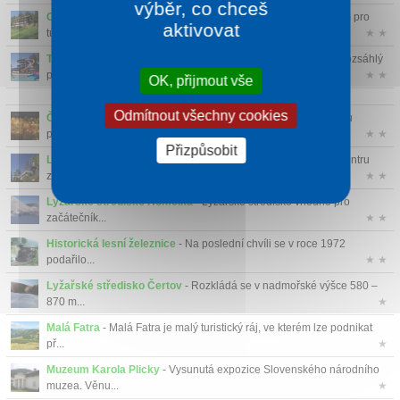
výběr, co chceš
Chata pod Suchým
- Chata je ideálním východiskovým bodem pro
aktivovat
túry po Malý...
★ ★
Turčianske Teplice
- Nádherné prostředí přírody Velké Fatry, rozsáhlý
par...
★ ★
OK, přijmout vše
Odmítnout všechny cookies
Česko-slovenský mechanický betlém
- Velkým lákadlem jsou
pohyblivé fig...
★ ★
Přizpůsobit
Lanové centrum Sun Paradise Oščadnica
- Vítejte v letním centru
zábavy ...
★ ★
Lyžařské středisko Homôlka
- Lyžařské středisko vhodné pro
začátečník...
★ ★
Historická lesní železnice
- Na poslední chvíli se v roce 1972
podařilo...
★ ★
Lyžařské středisko Čertov
- Rozkládá se v nadmořské výšce 580 –
870 m...
★
Malá Fatra
- Malá Fatra je malý turistický ráj, ve kterém lze podnikat
př...
★
Muzeum Karola Plicky
- Vysunutá expozice Slovenského národního
muzea. Věnu...
★