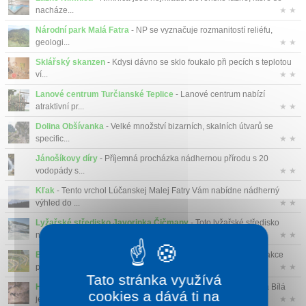
nacháze...
★ ★
Národní park Malá Fatra
- NP se vyznačuje rozmanitostí reliéfu,
geologi...
★ ★
Sklářský skanzen
- Kdysi dávno se sklo foukalo při pecích s teplotou
ví...
★ ★
Lanové centrum Turčianské Teplice
- Lanové centrum nabízí
atraktivní pr...
★ ★
Dolina Obšívanka
- Velké množství bizarních, skalních útvarů se
specific...
★ ★
Jánošíkovy díry
- Příjemná procházka nádhernou přírodu s 20
vodopády s...
★ ★
Kľak
- Tento vrchol Lúčanskej Malej Fatry Vám nabídne nádherný
výhled do ...
★ ★
Lyžařské středisko Javorinka Čičmany
- Toto lyžařské středisko
nabíz...
★ ★
Bobová dráha Veľká Rača - Oščadnica
- Bobová dráha je atrakce
pro m...
★ ★
Tato stránka využívá
Harmanecká jeskyně
- Harmanecká jeskyně je také nazývána Bílá
cookies a dává ti na
jeskyně a ...
★ ★