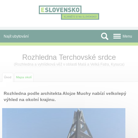
Panel pro správu cookies
Najít ubytování
Menu
Oblasti
Rozhledna Terchovské srdce
Slevy a Last Minute
(
Rozhledna a vyhlídková věž
v oblasti
Malá a Velká Fatra, Kysuca
)
Autobusové zájezdy
Úvod
Mapa okolí
Skupiny a konference
Rozhledna podle architekta Alojze Muchy nabízí velkolepý
výhled na okolní krajinu.
Před cestou
Atrakce
O nás