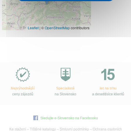
Leaflet
|
©
OpenStreetMap
contributors
Proč
e-
Slovensko.cz?
Nejvýhodnější
Specialisté
let na trhu
ceny zájezdů
na Slovensko
a desetitisíce klientů
Sledujte e-Slovensko na Facebooku
Ke stažení
–
Tištěné katalogy
–
Smluvní podmínky
–
Ochrana osobních